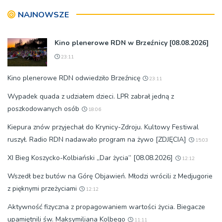
pokoleń
NAJNOWSZE
Kino plenerowe RDN w Brzeźnicy [08.08.2026]
23:11
Kino plenerowe RDN odwiedziło Brzeźnicę
23:11
Wypadek quada z udziałem dzieci. LPR zabrał jedną z
poszkodowanych osób
18:06
Kiepura znów przyjechał do Krynicy-Zdroju. Kultowy Festiwal
ruszył. Radio RDN nadawało program na żywo [ZDJĘCIA]
15:03
XI Bieg Koszycko-Kolbiański „Dar życia” [08.08.2026]
12:12
Wszedł bez butów na Górę Objawień. Młodzi wrócili z Medjugorie
z pięknymi przeżyciami
12:12
Aktywność fizyczna z propagowaniem wartości życia. Biegacze
upamiętnili św. Maksymiliana Kolbego
11:11