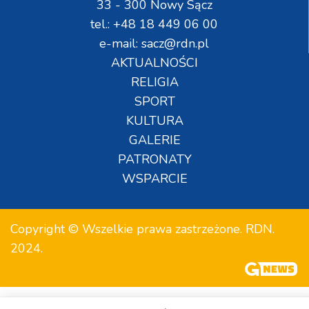
33 - 300 Nowy Sącz
tel.: +48 18 449 06 00
e-mail: sacz@rdn.pl
AKTUALNOŚCI
RELIGIA
SPORT
KULTURA
GALERIE
PATRONATY
WSPARCIE
Copyright © Wszelkie prawa zastrzeżone. RDN.
2024.