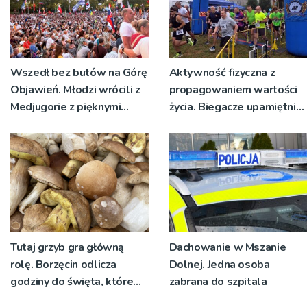
Wszedł bez butów na Górę
Aktywność fizyczna z
Objawień. Młodzi wrócili z
propagowaniem wartości
Medjugorie z pięknymi
życia. Biegacze upamiętnili
przeżyciami
św. Maksymiliana Kolbego
Tutaj grzyb gra główną
Dachowanie w Mszanie
rolę. Borzęcin odlicza
Dolnej. Jedna osoba
godziny do święta, które
zabrana do szpitala
wyrosło na tradycji