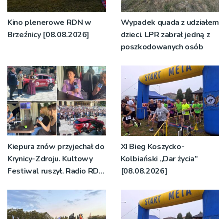
Kino plenerowe RDN w
Wypadek quada z udziałem
Brzeźnicy [08.08.2026]
dzieci. LPR zabrał jedną z
poszkodowanych osób
Kiepura znów przyjechał do
XI Bieg Koszycko-
Krynicy-Zdroju. Kultowy
Kolbiański „Dar życia”
Festiwal ruszył. Radio RDN
[08.08.2026]
nadawało program na
żywo [ZDJĘCIA]