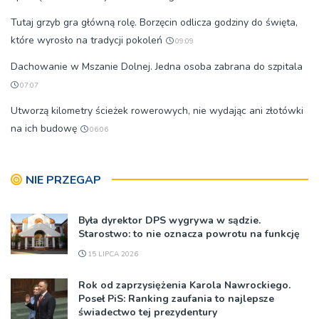
Tutaj grzyb gra główną rolę. Borzęcin odlicza godziny do święta,
które wyrosło na tradycji pokoleń
09:09
Dachowanie w Mszanie Dolnej. Jedna osoba zabrana do szpitala
07:07
Utworzą kilometry ścieżek rowerowych, nie wydając ani złotówki
na ich budowę
06:06
NIE PRZEGAP
Była dyrektor DPS wygrywa w sądzie.
Starostwo: to nie oznacza powrotu na funkcję
15 LIPCA 2026
Rok od zaprzysiężenia Karola Nawrockiego.
Poseł PiS: Ranking zaufania to najlepsze
świadectwo tej prezydentury