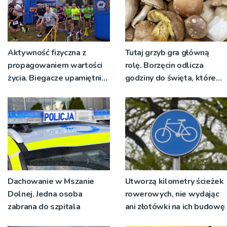
Aktywność fizyczna z
Tutaj grzyb gra główną
propagowaniem wartości
rolę. Borzęcin odlicza
życia. Biegacze upamiętnili
godziny do święta, które
św. Maksymiliana Kolbego
wyrosło na tradycji
pokoleń
Dachowanie w Mszanie
Utworzą kilometry ścieżek
Dolnej. Jedna osoba
rowerowych, nie wydając
zabrana do szpitala
ani złotówki na ich budowę