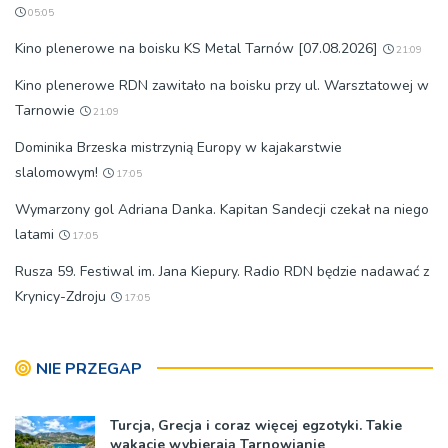
05:05
Kino plenerowe na boisku KS Metal Tarnów [07.08.2026]
21:09
Kino plenerowe RDN zawitało na boisku przy ul. Warsztatowej w
Tarnowie
21:09
Dominika Brzeska mistrzynią Europy w kajakarstwie
slalomowym!
17:05
Wymarzony gol Adriana Danka. Kapitan Sandecji czekał na niego
latami
17:05
Rusza 59. Festiwal im. Jana Kiepury. Radio RDN będzie nadawać z
Krynicy-Zdroju
17:05
NIE PRZEGAP
Turcja, Grecja i coraz więcej egzotyki. Takie
wakacje wybierają Tarnowianie