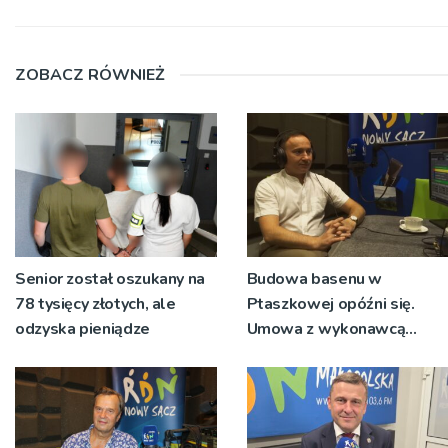
ZOBACZ RÓWNIEŻ
Senior został oszukany na
Budowa basenu w
78 tysięcy złotych, ale
Ptaszkowej opóźni się.
odzyska pieniądze
Umowa z wykonawcą
wyłonionym w przetargu
nie zostanie podpisana