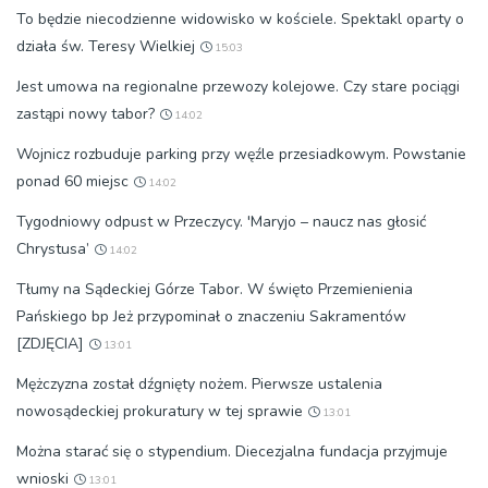
To będzie niecodzienne widowisko w kościele. Spektakl oparty o
działa św. Teresy Wielkiej
15:03
Jest umowa na regionalne przewozy kolejowe. Czy stare pociągi
zastąpi nowy tabor?
14:02
Wojnicz rozbuduje parking przy węźle przesiadkowym. Powstanie
ponad 60 miejsc
14:02
Tygodniowy odpust w Przeczycy. 'Maryjo – naucz nas głosić
Chrystusa’
14:02
Tłumy na Sądeckiej Górze Tabor. W święto Przemienienia
Pańskiego bp Jeż przypominał o znaczeniu Sakramentów
[ZDJĘCIA]
13:01
Mężczyzna został dźgnięty nożem. Pierwsze ustalenia
nowosądeckiej prokuratury w tej sprawie
13:01
Można starać się o stypendium. Diecezjalna fundacja przyjmuje
wnioski
13:01