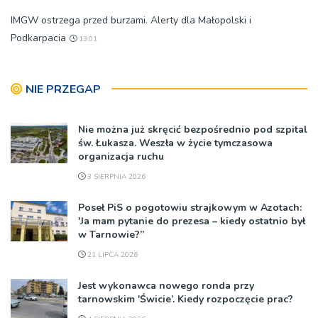
IMGW ostrzega przed burzami. Alerty dla Małopolski i
Podkarpacia
13:01
NIE PRZEGAP
Nie można już skręcić bezpośrednio pod szpital
św. Łukasza. Weszła w życie tymczasowa
organizacja ruchu
3 SIERPNIA 2026
Poseł PiS o pogotowiu strajkowym w Azotach:
'Ja mam pytanie do prezesa – kiedy ostatnio był
w Tarnowie?”
21 LIPCA 2026
Jest wykonawca nowego ronda przy
tarnowskim 'Świcie’. Kiedy rozpoczęcie prac?