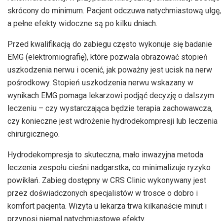
skrócony do minimum. Pacjent odczuwa natychmiastową ulgę,
a pełne efekty widoczne są po kilku dniach.
Przed kwalifikacją do zabiegu często wykonuje się badanie
EMG (elektromiografię), które pozwala obrazować stopień
uszkodzenia nerwu i ocenić, jak poważny jest ucisk na nerw
pośrodkowy. Stopień uszkodzenia nerwu wskazany w
wynikach EMG pomaga lekarzowi podjąć decyzję o dalszym
leczeniu – czy wystarczająca będzie terapia zachowawcza,
czy konieczne jest wdrożenie hydrodekompresji lub leczenia
chirurgicznego.
Hydrodekompresja to skuteczna, mało inwazyjna metoda
leczenia zespołu cieśni nadgarstka, co minimalizuje ryzyko
powikłań. Zabieg dostępny w CRS Clinic wykonywany jest
przez doświadczonych specjalistów w trosce o dobro i
komfort pacjenta. Wizyta u lekarza trwa kilkanaście minut i
przynosi niemal natychmiastowe efekty.