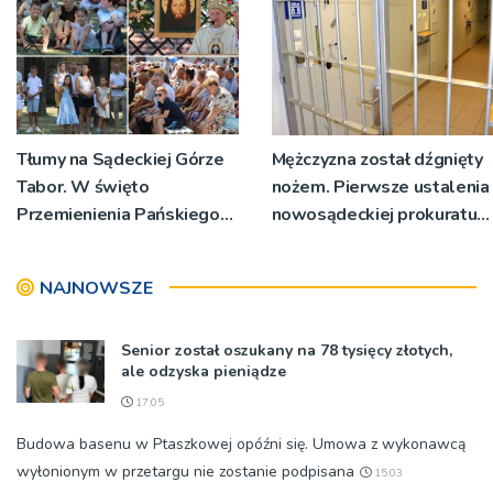
Tłumy na Sądeckiej Górze
Mężczyzna został dźgnięty
Tabor. W święto
nożem. Pierwsze ustalenia
Przemienienia Pańskiego
nowosądeckiej prokuratury
bp Jeż przypominał o
w tej sprawie
znaczeniu Sakramentów
NAJNOWSZE
[ZDJĘCIA]
Senior został oszukany na 78 tysięcy złotych,
ale odzyska pieniądze
17:05
Budowa basenu w Ptaszkowej opóźni się. Umowa z wykonawcą
wyłonionym w przetargu nie zostanie podpisana
15:03