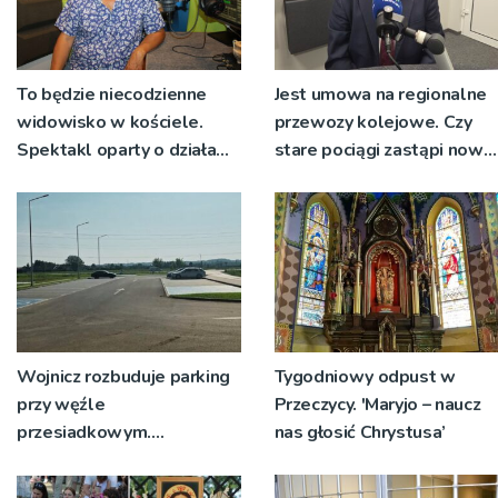
To będzie niecodzienne
Jest umowa na regionalne
widowisko w kościele.
przewozy kolejowe. Czy
Spektakl oparty o działa
stare pociągi zastąpi nowy
św. Teresy Wielkiej
tabor?
Wojnicz rozbuduje parking
Tygodniowy odpust w
przy węźle
Przeczycy. 'Maryjo – naucz
przesiadkowym.
nas głosić Chrystusa’
Powstanie ponad 60
miejsc