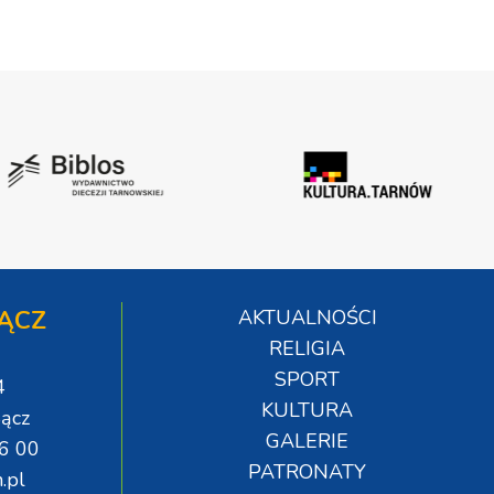
ĄCZ
AKTUALNOŚCI
RELIGIA
SPORT
4
KULTURA
ącz
GALERIE
06 00
PATRONATY
.pl