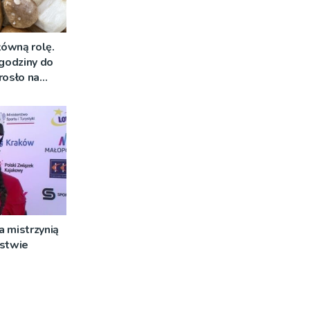
łówną rolę.
 godziny do
rosło na
 mistrzynią
rstwie