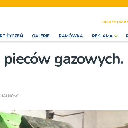
103,6 FM | 97,0 
RT ŻYCZEŃ
GALERIE
RAMÓWKA
REKLAMA
o pieców gazowych.
TUALNOŚCI