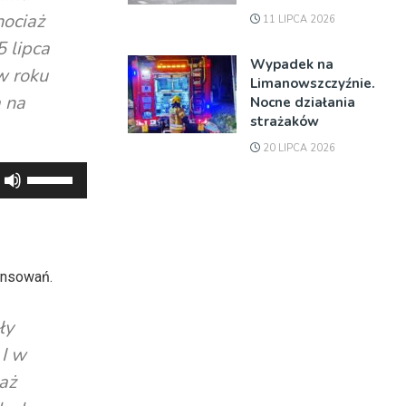
hociaż
11 LIPCA 2026
5 lipca
Wypadek na
w roku
Limanowszczyźnie.
 na
Nocne działania
strażaków
20 LIPCA 2026
Używaj
strzałek
do
góry
oraz
ansowań.
do
dołu
ły
aby
 I w
zwiększyć
aż
lub