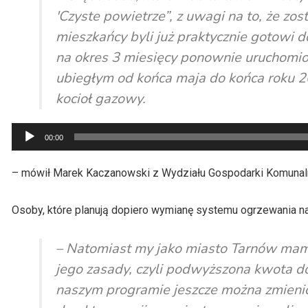
'Czyste powietrze”, z uwagi na to, że z
mieszkańcy byli już praktycznie gotowi do
na okres 3 miesięcy ponownie uruchomion
ubiegłym od końca maja do końca roku 2
kocioł gazowy.
Odtwarzacz
00:00
plików
dźwiękowych
– mówił Marek Kaczanowski z Wydziału Gospodarki Komunaln
Osoby, które planują dopiero wymianę systemu ogrzewania n
– Natomiast my jako miasto Tarnów mamy
jego zasady, czyli podwyższona kwota dot
naszym programie jeszcze można zmienić