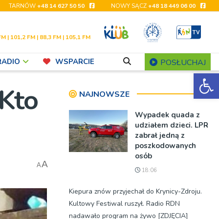
TARNÓW
+48 14 627 50 50
NOWY SĄCZ
+48 18 449 06 00
FM | 101,2 FM | 88,3 FM | 105,1 FM
RADIO
WSPARCIE
POSŁUCHAJ
Ot
 Kto
NAJNOWSZE
Wypadek quada z
udziałem dzieci. LPR
zabrał jedną z
poszkodowanych
osób
A
A
18:06
Kiepura znów przyjechał do Krynicy-Zdroju.
Kultowy Festiwal ruszył. Radio RDN
nadawało program na żywo [ZDJĘCIA]