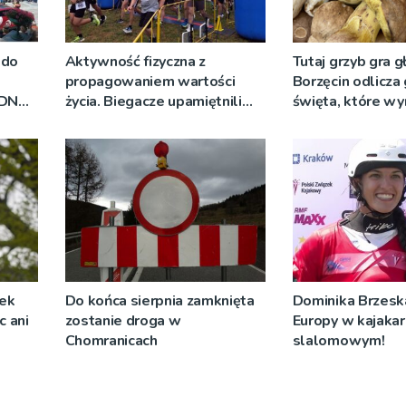
 do
Aktywność fizyczna z
Tutaj grzyb gra g
propagowaniem wartości
Borzęcin odlicza
RDN
życia. Biegacze upamiętnili
święta, które wy
ywo
św. Maksymiliana Kolbego
tradycji pokoleń
żek
Do końca sierpnia zamknięta
Dominika Brzeska
c ani
zostanie droga w
Europy w kajaka
Chomranicach
slalomowym!