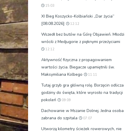
15:03
XI Bieg Koszycko-Kolbiański „Dar życia”
[08.08.2026]
12:12
Wszedł bez butów na Górę Objawień. Młodzi
wrócili z Medjugorie z pięknymi przeżyciami
12:12
Aktywność fizyczna z propagowaniem
wartości życia. Biegacze upamiętnili św.
Maksymiliana Kolbego
11:11
Tutaj grzyb gra główną rolę. Borzęcin odlicza
godziny do święta, które wyrosło na tradycji
pokoleń
09:09
Dachowanie w Mszanie Dolnej. Jedna osoba
zabrana do szpitala
07:07
Utworzą kilometry ścieżek rowerowych, nie