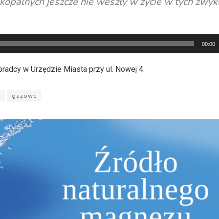
kopalnych jeszcze nie weszły w życie w tych zwyk
00:00
oradcy w Urzędzie Miasta przy ul. Nowej 4.
y
gazowe