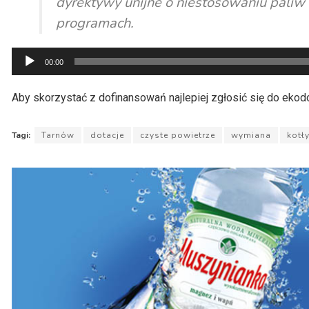
dyrektywy unijne o niestosowaniu paliw 
programach.
Odtwarzacz
00:00
plików
dźwiękowych
Aby skorzystać z dofinansowań najlepiej zgłosić się do ekod
Tagi:
Tarnów
dotacje
czyste powietrze
wymiana
kotł