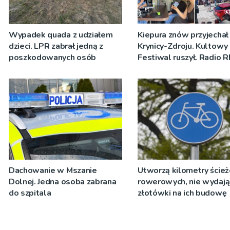
Wypadek quada z udziałem
Kiepura znów przyjechał
dzieci. LPR zabrał jedną z
Krynicy-Zdroju. Kultowy
poszkodowanych osób
Festiwal ruszył. Radio 
nadawało program na ż
[ZDJĘCIA]
Dachowanie w Mszanie
Utworzą kilometry ście
Dolnej. Jedna osoba zabrana
rowerowych, nie wydają
do szpitala
złotówki na ich budowę