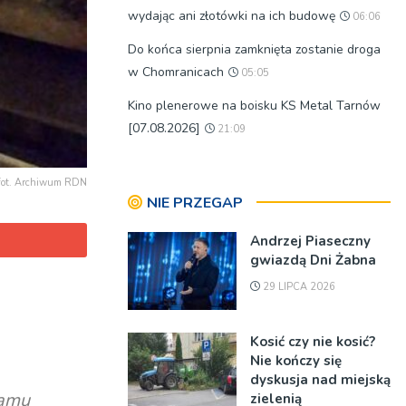
wydając ani złotówki na ich budowę
06:06
Do końca sierpnia zamknięta zostanie droga
w Chomranicach
05:05
Kino plenerowe na boisku KS Metal Tarnów
[07.08.2026]
21:09
fot. Archiwum RDN
NIE PRZEGAP
Andrzej Piaseczny
gwiazdą Dni Żabna
29 LIPCA 2026
Kosić czy nie kosić?
Nie kończy się
dyskusja nad miejską
ramu
zielenią