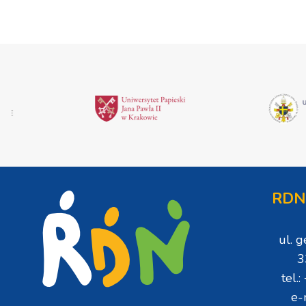
RDN
ul. 
3
tel.
e-