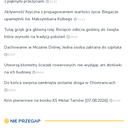
z pięknymi przeżyciami
12:12
Aktywność fizyczna z propagowaniem wartości życia. Biegacze
upamiętnili św. Maksymiliana Kolbego
11:11
Tutaj grzyb gra główną rolę. Borzęcin odlicza godziny do święta,
które wyrosło na tradycji pokoleń
09:09
Dachowanie w Mszanie Dolnej. Jedna osoba zabrana do szpitala
07:07
Utworzą kilometry ścieżek rowerowych, nie wydając ani złotówki
na ich budowę
06:06
Do końca sierpnia zamknięta zostanie droga w Chomranicach
05:05
Kino plenerowe na boisku KS Metal Tarnów [07.08.2026]
21:09
NIE PRZEGAP