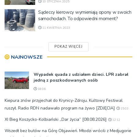
10 STYCZNIA 2025
Sądeccy kierowcy wymieniają opony w swoich
samochodach. To odpowiedni moment?
11 KWIETNIA 2023
POKAŻ WIĘCEJ
NAJNOWSZE
Wypadek quada z udziałem dzieci. LPR zabrał
jedną z poszkodowanych osób
18:06
Kiepura znów przyjechał do Krynicy-Zdroju. Kultowy Festiwal
ruszył. Radio RDN nadawało program na żywo [ZDJĘCIA]
15:03
XI Bieg Koszycko-Kolbiański „Dar życia” [08.08.2026]
12:12
Wszedł bez butów na Górę Objawień. Młodzi wrócili z Medjugorie