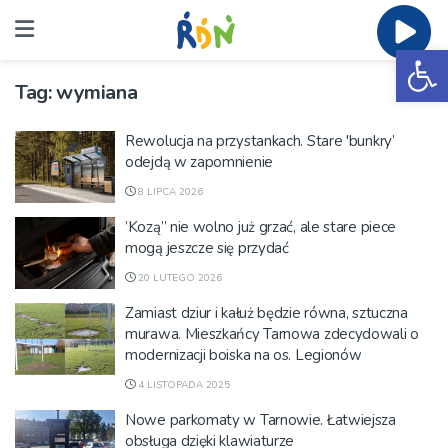
Ot
Tag:
wymiana
Rewolucja na przystankach. Stare 'bunkry’
odejdą w zapomnienie
8 LIPCA 2026
’Kozą” nie wolno już grzać, ale stare piece
mogą jeszcze się przydać
20 LUTEGO 2026
Zamiast dziur i kałuż będzie równa, sztuczna
murawa. Mieszkańcy Tarnowa zdecydowali o
modernizacji boiska na os. Legionów
4 LISTOPADA 2025
Nowe parkomaty w Tarnowie. Łatwiejsza
obsługa dzięki klawiaturze