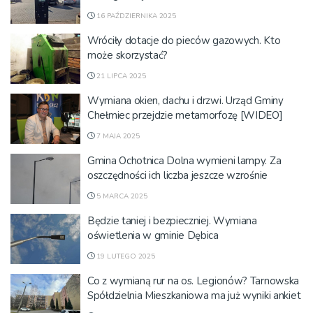
16 PAŹDZIERNIKA 2025
Wróciły dotacje do pieców gazowych. Kto
może skorzystać?
21 LIPCA 2025
Wymiana okien, dachu i drzwi. Urząd Gminy
Chełmiec przejdzie metamorfozę [WIDEO]
7 MAJA 2025
Gmina Ochotnica Dolna wymieni lampy. Za
oszczędności ich liczba jeszcze wzrośnie
5 MARCA 2025
Będzie taniej i bezpieczniej. Wymiana
oświetlenia w gminie Dębica
19 LUTEGO 2025
Co z wymianą rur na os. Legionów? Tarnowska
Spółdzielnia Mieszkaniowa ma już wyniki ankiet