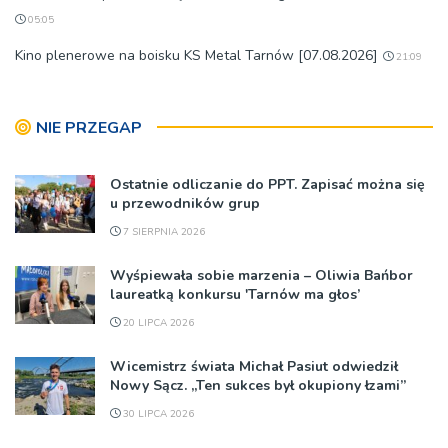
05:05
Kino plenerowe na boisku KS Metal Tarnów [07.08.2026]
21:09
NIE PRZEGAP
Ostatnie odliczanie do PPT. Zapisać można się
u przewodników grup
7 SIERPNIA 2026
Wyśpiewała sobie marzenia – Oliwia Bańbor
laureatką konkursu 'Tarnów ma głos’
20 LIPCA 2026
Wicemistrz świata Michał Pasiut odwiedził
Nowy Sącz. „Ten sukces był okupiony łzami”
30 LIPCA 2026