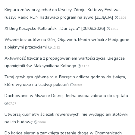
Kiepura znów przyjechał do Krynicy-Zdroju. Kultowy Festiwal
ruszył. Radio RDN nadawało program na żywo [ZDJĘCIA]
15:03
XI Bieg Koszycko-Kolbiański „Dar życia” [08.08.2026]
12:12
Wszedł bez butów na Górę Objawień. Młodzi wrócili z Medjugorie
z pięknymi przeżyciami
12:12
Aktywność fizyczna z propagowaniem wartości życia. Biegacze
upamiętnili św. Maksymiliana Kolbego
11:11
Tutaj grzyb gra główną rolę. Borzęcin odlicza godziny do święta,
które wyrosło na tradycji pokoleń
09:09
Dachowanie w Mszanie Dolnej. Jedna osoba zabrana do szpitala
07:07
Utworzą kilometry ścieżek rowerowych, nie wydając ani złotówki
na ich budowę
06:06
Do końca sierpnia zamknięta zostanie droga w Chomranicach