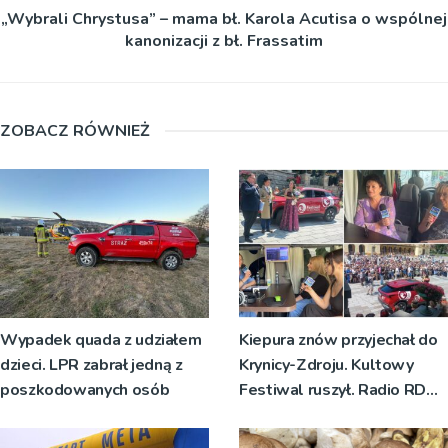
„Wybrali Chrystusa” – mama bł. Karola Acutisa o wspólnej
kanonizacji z bł. Frassatim
ZOBACZ RÓWNIEŻ
Wypadek quada z udziałem
Kiepura znów przyjechał do
dzieci. LPR zabrał jedną z
Krynicy-Zdroju. Kultowy
poszkodowanych osób
Festiwal ruszył. Radio RDN
nadawało program na żywo
[ZDJĘCIA]