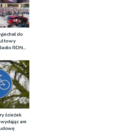
yjechał do
Kultowy
 Radio RDN
am na żywo
ry ścieżek
wydając ani
 budowę