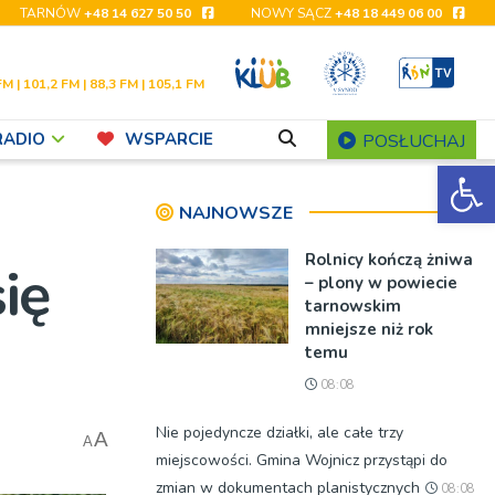
TARNÓW
+48 14 627 50 50
NOWY SĄCZ
+48 18 449 06 00
FM | 101,2 FM | 88,3 FM | 105,1 FM
RADIO
WSPARCIE
POSŁUCHAJ
Ot
NAJNOWSZE
Rolnicy kończą żniwa
ię
– plony w powiecie
tarnowskim
mniejsze niż rok
temu
08:08
Nie pojedyncze działki, ale całe trzy
A
A
miejscowości. Gmina Wojnicz przystąpi do
zmian w dokumentach planistycznych
08:08