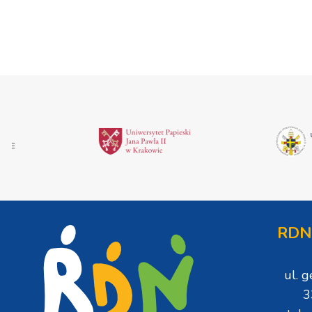
RDN
ul. 
3