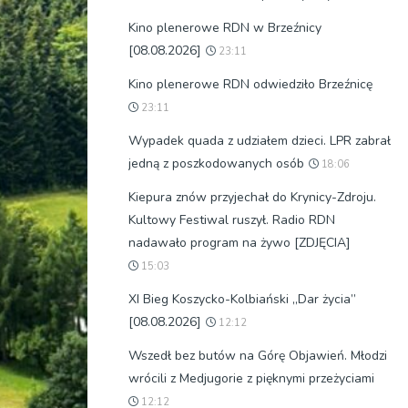
Kino plenerowe RDN w Brzeźnicy
[08.08.2026]
23:11
Kino plenerowe RDN odwiedziło Brzeźnicę
23:11
Wypadek quada z udziałem dzieci. LPR zabrał
jedną z poszkodowanych osób
18:06
Kiepura znów przyjechał do Krynicy-Zdroju.
Kultowy Festiwal ruszył. Radio RDN
nadawało program na żywo [ZDJĘCIA]
15:03
XI Bieg Koszycko-Kolbiański „Dar życia”
[08.08.2026]
12:12
Wszedł bez butów na Górę Objawień. Młodzi
wrócili z Medjugorie z pięknymi przeżyciami
12:12