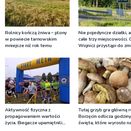
Rolnicy kończą żniwa – plony
Nie pojedyncze działki, 
w powiecie tarnowskim
całe trzy miejscowości.
mniejsze niż rok temu
Wojnicz przystąpi do zm
dokumentach planistycz
Aktywność fizyczna z
Tutaj grzyb gra główną r
propagowaniem wartości
Borzęcin odlicza godzin
życia. Biegacze upamiętnili
święta, które wyrosło n
św. Maksymiliana Kolbego
tradycji pokoleń