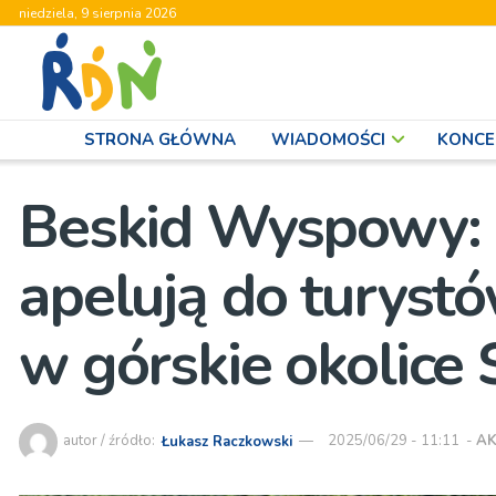
niedziela, 9 sierpnia 2026
STRONA GŁÓWNA
WIADOMOŚCI
KONCE
Beskid Wyspowy:
apelują do turystó
w górskie okolice 
autor / źródło:
Łukasz Raczkowski
2025/06/29 - 11:11
-
AK