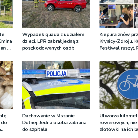
ale
Wypadek quada z udziałem
Kiepura znów prz
 Gmina
dzieci. LPR zabrał jedną z
Krynicy-Zdroju. 
ian w
poszkodowanych osób
Festiwal ruszył.
nych
nadawało progr
[ZDJĘCIA]
olę.
Dachowanie w Mszanie
Utworzą kilomet
y do
Dolnej. Jedna osoba zabrana
rowerowych, nie 
a
do szpitala
złotówki na ich