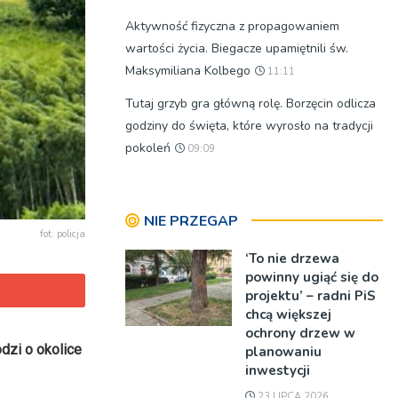
Aktywność fizyczna z propagowaniem
wartości życia. Biegacze upamiętnili św.
Maksymiliana Kolbego
11:11
Tutaj grzyb gra główną rolę. Borzęcin odlicza
godziny do święta, które wyrosło na tradycji
pokoleń
09:09
NIE PRZEGAP
fot. policja
‘To nie drzewa
powinny ugiąć się do
projektu’ – radni PiS
chcą większej
ochrony drzew w
dzi o okolice
planowaniu
inwestycji
23 LIPCA 2026