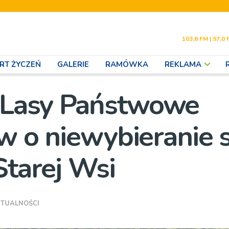
103,6 FM | 97,0 
RT ŻYCZEŃ
GALERIE
RAMÓWKA
REKLAMA
 Lasy Państwowe
w o niewybieranie s
Starej Wsi
TUALNOŚCI