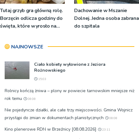
Tutaj grzyb gra główną rolę.
Dachowanie w Mszanie
Borzęcin odlicza godziny do
Dolnej. Jedna osoba zabrana
święta, które wyrosło na
do szpitala
tradycji pokoleń
NAJNOWSZE
Ciało kobiety wyłowione z Jeziora
Rożnowskiego
15:03
Rolnicy kończą żniwa – plony w powiecie tarnowskim mniejsze niż
rok temu
08:08
Nie pojedyncze działki, ale całe trzy miejscowości. Gmina Wojnicz
przystąpi do zmian w dokumentach planistycznych
08:08
Kino plenerowe RDN w Brzeźnicy [08.08.2026]
23:11