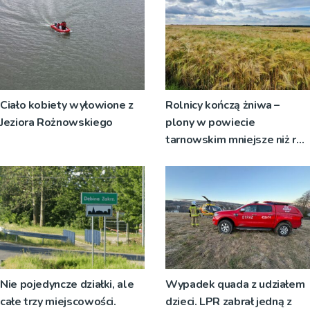
Ciało kobiety wyłowione z
Rolnicy kończą żniwa –
Jeziora Rożnowskiego
plony w powiecie
tarnowskim mniejsze niż rok
temu
Nie pojedyncze działki, ale
Wypadek quada z udziałem
całe trzy miejscowości.
dzieci. LPR zabrał jedną z