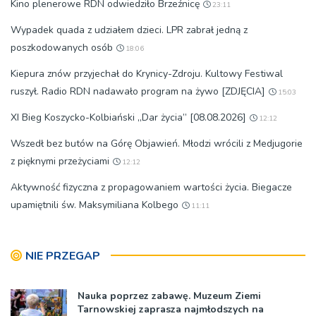
Kino plenerowe RDN odwiedziło Brzeźnicę
23:11
Wypadek quada z udziałem dzieci. LPR zabrał jedną z
poszkodowanych osób
18:06
Kiepura znów przyjechał do Krynicy-Zdroju. Kultowy Festiwal
ruszył. Radio RDN nadawało program na żywo [ZDJĘCIA]
15:03
XI Bieg Koszycko-Kolbiański „Dar życia” [08.08.2026]
12:12
Wszedł bez butów na Górę Objawień. Młodzi wrócili z Medjugorie
z pięknymi przeżyciami
12:12
Aktywność fizyczna z propagowaniem wartości życia. Biegacze
upamiętnili św. Maksymiliana Kolbego
11:11
NIE PRZEGAP
Nauka poprzez zabawę. Muzeum Ziemi
Tarnowskiej zaprasza najmłodszych na