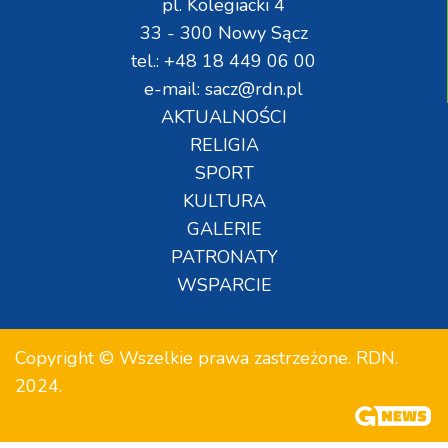
pl. Kolegiacki 4
33 - 300 Nowy Sącz
tel.: +48 18 449 06 00
e-mail: sacz@rdn.pl
AKTUALNOŚCI
RELIGIA
SPORT
KULTURA
GALERIE
PATRONATY
WSPARCIE
Copyright © Wszelkie prawa zastrzeżone. RDN.
2024.