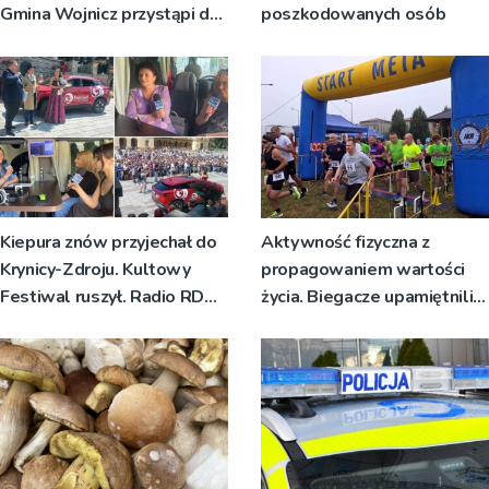
Gmina Wojnicz przystąpi do
poszkodowanych osób
zmian w dokumentach
planistycznych
Kiepura znów przyjechał do
Aktywność fizyczna z
Krynicy-Zdroju. Kultowy
propagowaniem wartości
Festiwal ruszył. Radio RDN
życia. Biegacze upamiętnili
nadawało program na żywo
św. Maksymiliana Kolbego
[ZDJĘCIA]