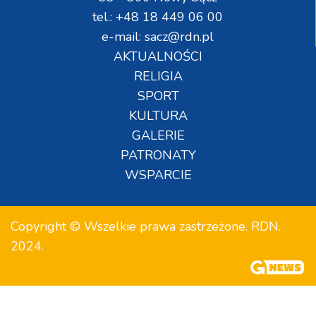
tel.: +48 18 449 06 00
e-mail: sacz@rdn.pl
AKTUALNOŚCI
RELIGIA
SPORT
KULTURA
GALERIE
PATRONATY
WSPARCIE
Copyright © Wszelkie prawa zastrzeżone. RDN.
2024.