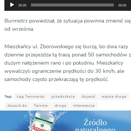
Odtwarzacz
00:00
00:00
plików
dźwiękowych
Burmistrz powiedział, że sytuacja powinna zmienić się
od września.
Mieszkańcy ul. Zborowskiego się burzą, bo dwa razy
dziennie przejeżdża tą trasą ponad 50 samochodów z
dużym natężeniem rano i po południu. Mieszkańcy
wywalczyli ograniczenie prędkości do 30 km/h, ale
samochody często przekraczają tę prędkość.
Tagi:
Łęg Tarnowski
przedszkole
dojazd
wąska droga
dojazd do
Tarnów
droga
interwencja