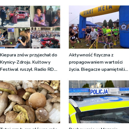
zmian w dokumentach
planistycznych
Kiepura znów przyjechał do
Aktywność fizyczna z
Krynicy-Zdroju. Kultowy
propagowaniem wartości
Festiwal ruszył. Radio RDN
życia. Biegacze upamiętnili
nadawało program na żywo
św. Maksymiliana Kolbego
[ZDJĘCIA]