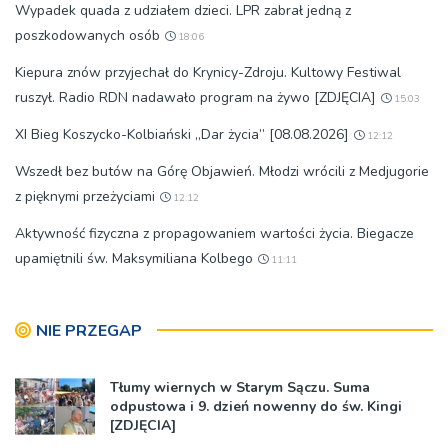
Wypadek quada z udziałem dzieci. LPR zabrał jedną z
poszkodowanych osób
18:06
Kiepura znów przyjechał do Krynicy-Zdroju. Kultowy Festiwal
ruszył. Radio RDN nadawało program na żywo [ZDJĘCIA]
15:03
XI Bieg Koszycko-Kolbiański „Dar życia” [08.08.2026]
12:12
Wszedł bez butów na Górę Objawień. Młodzi wrócili z Medjugorie
z pięknymi przeżyciami
12:12
Aktywność fizyczna z propagowaniem wartości życia. Biegacze
upamiętnili św. Maksymiliana Kolbego
11:11
NIE PRZEGAP
Tłumy wiernych w Starym Sączu. Suma
odpustowa i 9. dzień nowenny do św. Kingi
[ZDJĘCIA]