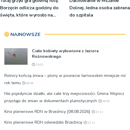
Tutaj grzyb gra główną rolę.
Dachowanie w Mszanie
Borzęcin odlicza godziny do
Dolnej. Jedna osoba zabrana
święta, które wyrosło na
do szpitala
tradycji pokoleń
NAJNOWSZE
Ciało kobiety wyłowione z Jeziora
Rożnowskiego
15:03
Rolnicy kończą żniwa – plony w powiecie tarnowskim mniejsze niż
rok temu
08:08
Nie pojedyncze działki, ale całe trzy miejscowości. Gmina Wojnicz
przystąpi do zmian w dokumentach planistycznych
08:08
Kino plenerowe RDN w Brzeźnicy [08.08.2026]
23:11
Kino plenerowe RDN odwiedziło Brzeźnicę
23:11