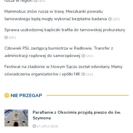
rusza w region
14:02
Mammobus znów rusza w trasę. Mieszkanki powiatu
tarnowskiego będą mogły wykonać bezpłatne badania
13:01
Sprawa uszkodzonej kapliczki trafiła do tarnowskiej prokuratury
13:01
Człowiek PSL zastępcą burmistrza w Radłowie. Transfer z
administracji rządowej do samorządowej
13:01
Festiwal na stadionie w Nowym Sączu został odwołany. Mamy
oświadczenia organizatorów i spółki NIK
13:01
NIE PRZEGAP
Parafianie z Okocimia przyjdą pieszo do św.
Szymona
17 LIPCA 2026