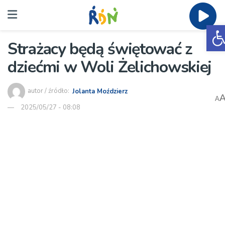
O
Strażacy będą świętować z
dziećmi w Woli Żelichowskiej
autor / źródło:
Jolanta Moździerz
A
2025/05/27 - 08:08