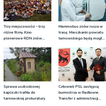
Trzy miejscowości – trzy
Mammobus znów rusza w
różne filmy. Kino
trasę. Mieszkanki powiatu
plenerowe RDN znów
tarnowskiego będą mogły
rusza w region
wykonać bezpłatne
badania
Sprawa uszkodzonej
Człowiek PSL zastępcą
kapliczki trafiła do
burmistrza w Radłowie.
tarnowskiej prokuratury
Transfer z administracji
rządowej do