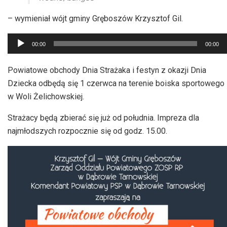
– wymieniał wójt gminy Gręboszów Krzysztof Gil.
Odtwarzacz
00:00
00:00
plików
dźwiękowych
Powiatowe obchody Dnia Strażaka i festyn z okazji Dnia
Dziecka odbędą się 1 czerwca na terenie boiska sportowego
w Woli Żelichowskiej.
Strażacy będą zbierać się już od południa. Impreza dla
najmłodszych rozpocznie się od godz. 15.00.