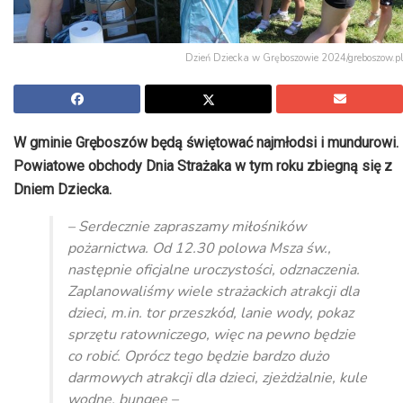
Dzień Dziecka w Gręboszowie 2024/greboszow.pl
W gminie Gręboszów będą świętować najmłodsi i mundurowi.
Powiatowe obchody Dnia Strażaka w tym roku zbiegną się z
Dniem Dziecka.
– Serdecznie zapraszamy miłośników
pożarnictwa. Od 12.30 polowa Msza św.,
następnie oficjalne uroczystości, odznaczenia.
Zaplanowaliśmy wiele strażackich atrakcji dla
dzieci, m.in. tor przeszkód, lanie wody, pokaz
sprzętu ratowniczego, więc na pewno będzie
co robić. Oprócz tego będzie bardzo dużo
darmowych atrakcji dla dzieci, zjeżdżalnie, kule
wodne, bungee –