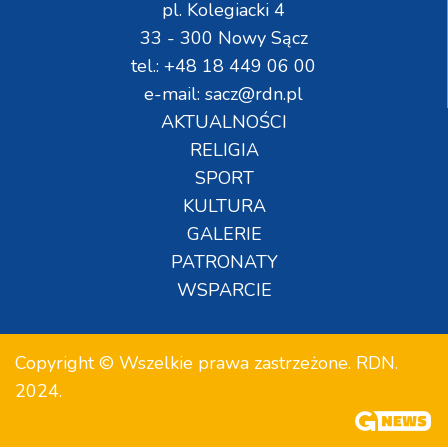
pl. Kolegiacki 4
33 - 300 Nowy Sącz
tel.: +48 18 449 06 00
e-mail: sacz@rdn.pl
AKTUALNOŚCI
RELIGIA
SPORT
KULTURA
GALERIE
PATRONATY
WSPARCIE
Copyright © Wszelkie prawa zastrzeżone. RDN.
2024.