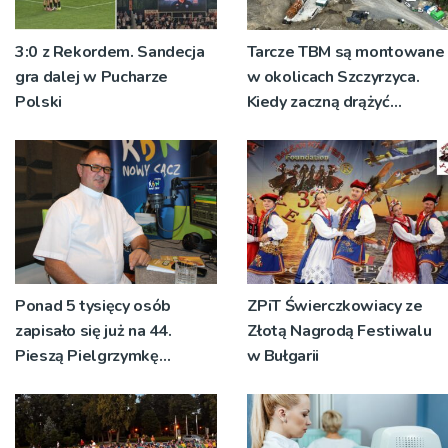
3:0 z Rekordem. Sandecja
Tarcze TBM są montowane
gra dalej w Pucharze
w okolicach Szczyrzyca.
Polski
Kiedy zaczną drążyć
tunele?
Ponad 5 tysięcy osób
ZPiT Świerczkowiacy ze
zapisało się już na 44.
Złotą Nagrodą Festiwalu
Pieszą Pielgrzymkę
w Bułgarii
Tarnowską [WIDEO]