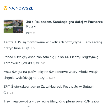
samorządowej
NAJNOWSZE
3:0 z Rekordem. Sandecja gra dalej w Pucharze
Polski
20:08
Tarcze TBM są montowane w okolicach Szczyrzyca. Kiedy zaczną
drążyć tunele?
16:04
Ponad 5 tysięcy osób zapisało się już na 44. Pieszą Pielgrzymkę
Tarnowską [WIDEO]
15:03
Msza święta na plaży i piękne świadectwo wiary. Młodzi wciąż
chętnie wyjeżdżają na oazy
14:02
ZPiT Świerczkowiacy ze Złotą Nagrodą Festiwalu w Bułgarii
14:02
Trzy miejscowości – trzy różne filmy. Kino plenerowe RDN znów