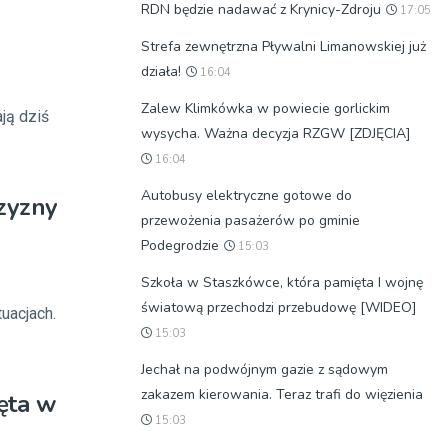
RDN będzie nadawać z Krynicy-Zdroju
17:05
Strefa zewnętrzna Pływalni Limanowskiej już
działa!
16:04
Zalew Klimkówka w powiecie gorlickim
ją dziś
wysycha. Ważna decyzja RZGW [ZDJĘCIA]
16:04
Autobusy elektryczne gotowe do
czyzny
przewożenia pasażerów po gminie
Podegrodzie
15:03
Szkoła w Staszkówce, która pamięta I wojnę
światową przechodzi przebudowę [WIDEO]
uacjach.
15:03
Jechał na podwójnym gazie z sądowym
zakazem kierowania. Teraz trafi do więzienia
ęta w
15:03