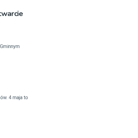
twarcie
z Gminnym
ów. 4 maja to