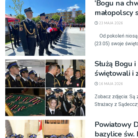
‘Bogu na chw
małopolscy s
23 MAJA 2026
Od pokoleń niosą po
(23.05) swoje święto
Służą Bogu i
świętowali i 
16 MAJA 2026
Zobacz zdjęcia: Są 
Strażacy z Sądecczyz
Powiatowy D
bazylice św.