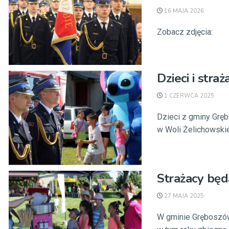
16 MAJA 2026
Zobacz zdjęcia:
Dzieci i str
1 CZERWCA 2025
Dzieci z gminy Grę
w Woli Żelichowskie
Strażacy będ
27 MAJA 2025
W gminie Gręboszów