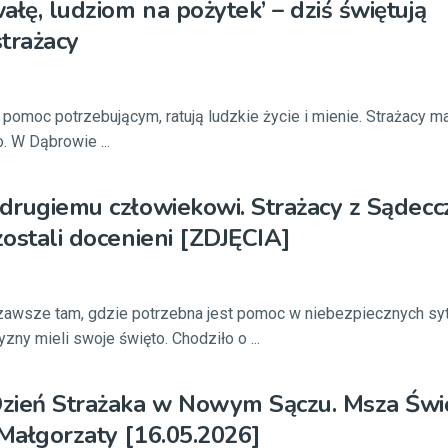
ałę, ludziom na pożytek’ – dziś świętują
trażacy
moc potrzebującym, ratują ludzkie życie i mienie. Strażacy ma
. W Dąbrowie ...
 drugiemu człowiekowi. Strażacy z Sądec
zostali docenieni [ZDJĘCIA]
zawsze tam, gdzie potrzebna jest pomoc w niebezpiecznych syt
ny mieli swoje święto. Chodziło o ...
zień Strażaka w Nowym Sączu. Msza Świ
 Małgorzaty [16.05.2026]