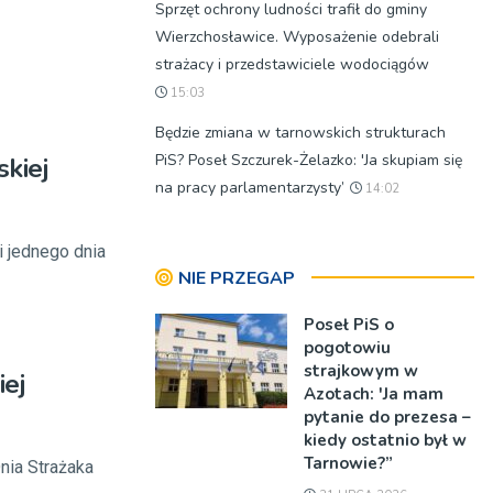
Sprzęt ochrony ludności trafił do gminy
Wierzchosławice. Wyposażenie odebrali
strażacy i przedstawiciele wodociągów
15:03
Będzie zmiana w tarnowskich strukturach
PiS? Poseł Szczurek-Żelazko: 'Ja skupiam się
kiej
na pracy parlamentarzysty’
14:02
 jednego dnia
NIE PRZEGAP
Poseł PiS o
pogotowiu
strajkowym w
ej
Azotach: 'Ja mam
pytanie do prezesa –
kiedy ostatnio był w
Tarnowie?”
nia Strażaka