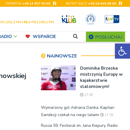
TARNÓW
+48 14 627 50 50
NOWY SĄCZ
+48 18 449 06 00
FM | 101,2 FM | 88,3 FM | 105,1 FM
RADIO
WSPARCIE
POSŁUCHAJ
Ot
NAJNOWSZE
Dominika Brzeska
nowskiej
mistrzynią Europy w
kajakarstwie
slalomowym!
17:05
Wymarzony gol Adriana Danka. Kapitan
Sandecji czekał na niego latami
17:05
Rusza 59. Festiwal im. Jana Kiepury. Radio