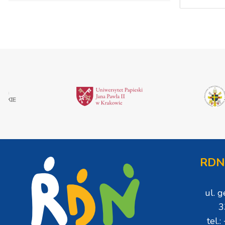
RDN
ul. 
3
tel.