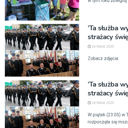
w tym roku zbiegną s
’Ta służba w
strażacy świ
24 MAJA 2025
Zobacz zdjęcia:
’Ta służba w
strażacy świ
24 MAJA 2025
W piątek (23.05) w 
rozpoczęła się mszą 