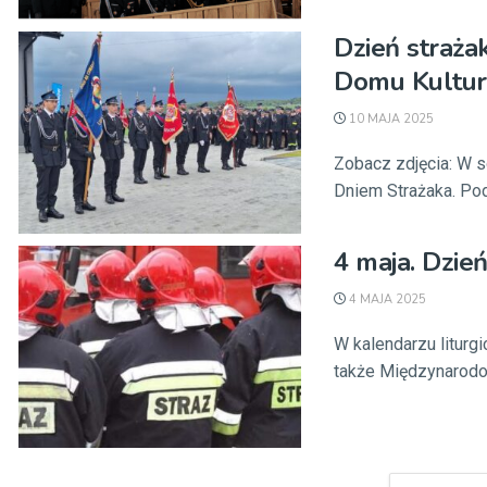
Dzień straż
Domu Kultu
10 MAJA 2025
Zobacz zdjęcia: W 
Dniem Strażaka. Pod
4 maja. Dzie
4 MAJA 2025
W kalendarzu liturg
także Międzynarodo