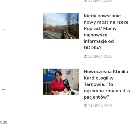
21 LIPCA 2026
Kiedy powstanie
nowy most na rzece
 –
Poprad? Mamy
najnowsze
informacje od
GDDKiA
16 LIPCA 2026
Nowoczesna Klinika
Kardiologii w
Tarnowie. 'To
 –
ogromna zmiana dla
pacjentów”
24 LIPCA 2026
tość