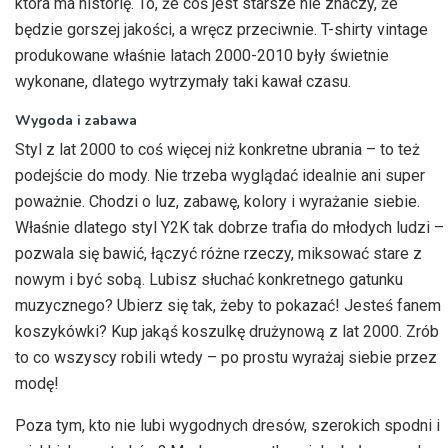
która ma historię. To, że coś jest starsze nie znaczy, że
będzie gorszej jakości, a wręcz przeciwnie. T-shirty vintage
produkowane właśnie latach 2000-2010 były świetnie
wykonane, dlatego wytrzymały taki kawał czasu.
Wygoda i zabawa
Styl z lat 2000 to coś więcej niż konkretne ubrania – to też
podejście do mody. Nie trzeba wyglądać idealnie ani super
poważnie. Chodzi o luz, zabawę, kolory i wyrażanie siebie.
Właśnie dlatego styl Y2K tak dobrze trafia do młodych ludzi –
pozwala się bawić, łączyć różne rzeczy, miksować stare z
nowym i być sobą. Lubisz słuchać konkretnego gatunku
muzycznego? Ubierz się tak, żeby to pokazać! Jesteś fanem
koszykówki? Kup jakąś koszulkę drużynową z lat 2000. Zrób
to co wszyscy robili wtedy – po prostu wyrażaj siebie przez
modę!
Poza tym, kto nie lubi wygodnych dresów, szerokich spodni i