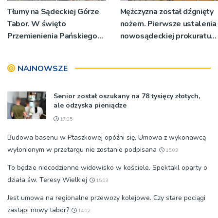
Tłumy na Sądeckiej Górze
Mężczyzna został dźgnięty
Tabor. W święto
nożem. Pierwsze ustalenia
Przemienienia Pańskiego
nowosądeckiej prokuratury
bp Jeż przypominał o
w tej sprawie
znaczeniu Sakramentów
NAJNOWSZE
[ZDJĘCIA]
Senior został oszukany na 78 tysięcy złotych,
ale odzyska pieniądze
17:05
Budowa basenu w Ptaszkowej opóźni się. Umowa z wykonawcą
wyłonionym w przetargu nie zostanie podpisana
15:03
To będzie niecodzienne widowisko w kościele. Spektakl oparty o
działa św. Teresy Wielkiej
15:03
Jest umowa na regionalne przewozy kolejowe. Czy stare pociągi
zastąpi nowy tabor?
14:02