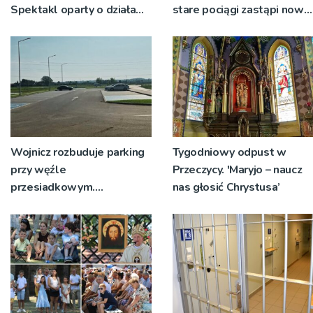
Spektakl oparty o działa
stare pociągi zastąpi nowy
św. Teresy Wielkiej
tabor?
Wojnicz rozbuduje parking
Tygodniowy odpust w
przy węźle
Przeczycy. 'Maryjo – naucz
przesiadkowym.
nas głosić Chrystusa’
Powstanie ponad 60
miejsc