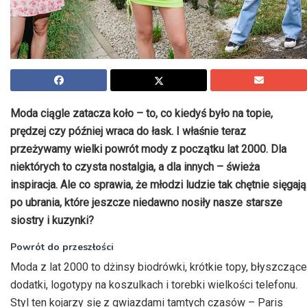
Moda ciągle zatacza koło – to, co kiedyś było na topie,
prędzej czy później wraca do łask. I właśnie teraz
przeżywamy wielki powrót mody z początku lat 2000. Dla
niektórych to czysta nostalgia, a dla innych – świeża
inspiracja. Ale co sprawia, że młodzi ludzie tak chętnie sięgają
po ubrania, które jeszcze niedawno nosiły nasze starsze
siostry i kuzynki?
Powrót do przeszłości
Moda z lat 2000 to dżinsy biodrówki, krótkie topy, błyszczące
dodatki, logotypy na koszulkach i torebki wielkości telefonu.
Styl ten kojarzy się z gwiazdami tamtych czasów – Paris