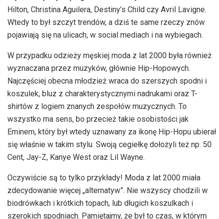
Hilton, Christina Aguilera, Destiny’s Child czy Avril Lavigne.
Wtedy to był szczyt trendów, a dziś te same rzeczy znów
pojawiają się na ulicach, w social mediach i na wybiegach.
W przypadku odzieży męskiej moda z lat 2000 była również
wyznaczana przez muzyków, głównie Hip-Hopowych.
Najczęściej obecna młodzież wraca do szerszych spodni i
koszulek, bluz z charakterystycznymi nadrukami oraz T-
shirtów z logiem znanych zespołów muzycznych. To
wszystko ma sens, bo przecież takie osobistości jak
Eminem, który był wtedy uznawany za ikonę Hip-Hopu ubierał
się właśnie w takim stylu. Swoją cegiełkę dołożyli też np. 50
Cent, Jay-Z, Kanye West oraz Lil Wayne.
Oczywiście są to tylko przykłady! Moda z lat 2000 miała
zdecydowanie więcej „alternatyw”. Nie wszyscy chodzili w
biodrówkach i krótkich topach, lub długich koszulkach i
szerokich spodniach. Pamiętajmy, że był to czas, w którym