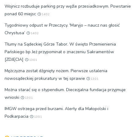
Wojnicz rozbuduje parking przy węźle przesiadkowym. Powstanie
ponad 60 miejsc
14:02
Tygodniowy odpust w Przeczycy. 'Maryjo – naucz nas głosić
Chrystusa’
14:02
Tłumy na Sądeckiej Górze Tabor. W święto Przemienienia
Pańskiego bp Jeż przypominał o znaczeniu Sakramentów
[ZDJĘCIA]
13:01
Mężczyzna został dźgnięty nożem. Pierwsze ustalenia
nowosądeckiej prokuratury w tej sprawie
13:01
Można starać się o stypendium. Diecezjalna fundacja przyjmuje
wnioski
13:01
IMGW ostrzega przed burzami. Alerty dla Małopolski i
Podkarpacia
13:01