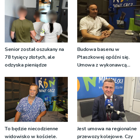
Senior został oszukany na
Budowa basenu w
78 tysięcy złotych, ale
Ptaszkowej opóźni się.
odzyska pieniądze
Umowa z wykonawcą
wyłonionym w przetargu
nie zostanie podpisana
To będzie niecodzienne
Jest umowa na regionalne
widowisko w kościele.
przewozy kolejowe. Czy