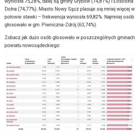
wyniosła 75,28%, dalej są gminy Grybów (74,81%) i Łososina
Dolna (74,77%). Miasto Nowy Sącz plasuje się mniej więcej w
połowie stawki – frekwencja wyniosła 69,82%. Najmniej osób
głosowało w gm. Piwniczna-Zdrój (63,74%).
Zobacz jak dużo osób głosowało w poszczególnych gminach
powiatu nowosądeckiego: