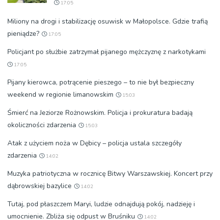
17:05
Miliony na drogi i stabilizację osuwisk w Małopolsce. Gdzie trafią
pieniądze?
17:05
Policjant po służbie zatrzymał pijanego mężczyznę z narkotykami
17:05
Pijany kierowca, potrącenie pieszego – to nie był bezpieczny
weekend w regionie limanowskim
15:03
Śmierć na Jeziorze Rożnowskim. Policja i prokuratura badają
okoliczności zdarzenia
15:03
Atak z użyciem noża w Dębicy – policja ustala szczegóły
zdarzenia
14:02
Muzyka patriotyczna w rocznicę Bitwy Warszawskiej. Koncert przy
dąbrowskiej bazylice
14:02
Tutaj, pod płaszczem Maryi, ludzie odnajdują pokój, nadzieję i
umocnienie. Zbliża się odpust w Bruśniku
14:02