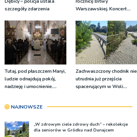
Dębicy – policja ustala
rocznicę Bitwy
szczegóły zdarzenia
Warszawskiej. Koncert
przy dąbrowskiej bazylice
Tutaj, pod płaszczem Maryi,
Zachwaszczony chodnik nie
ludzie odnajdują pokój,
utrudnia już przejścia
nadzieję i umocnienie.
spacerującym w Woli
Zbliża się odpust w
Rzędzińskiej. Interwencja
Bruśniku
RDN
NAJNOWSZE
„W zdrowym ciele zdrowy duch” – rekolekcje
dla seniorów w Gródku nad Dunajcem