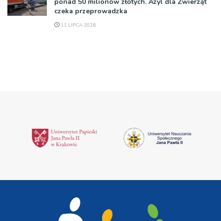
ponad 50 milionów złotych. Azyl dla Zwierząt
czeka przeprowadzka
11 LIPCA 2026