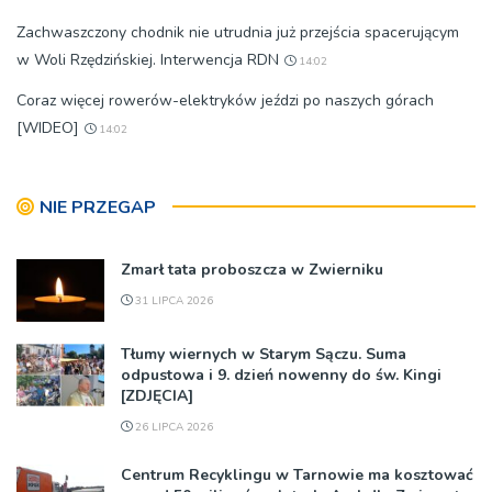
Zachwaszczony chodnik nie utrudnia już przejścia spacerującym
w Woli Rzędzińskiej. Interwencja RDN
14:02
Coraz więcej rowerów-elektryków jeździ po naszych górach
[WIDEO]
14:02
NIE PRZEGAP
Zmarł tata proboszcza w Zwierniku
31 LIPCA 2026
Tłumy wiernych w Starym Sączu. Suma
odpustowa i 9. dzień nowenny do św. Kingi
[ZDJĘCIA]
26 LIPCA 2026
Centrum Recyklingu w Tarnowie ma kosztować