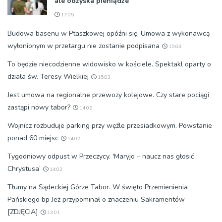
ale odzyska pieniądze
17:05
Budowa basenu w Ptaszkowej opóźni się. Umowa z wykonawcą
wyłonionym w przetargu nie zostanie podpisana
15:03
To będzie niecodzienne widowisko w kościele. Spektakl oparty o
działa św. Teresy Wielkiej
15:03
Jest umowa na regionalne przewozy kolejowe. Czy stare pociągi
zastąpi nowy tabor?
14:02
Wojnicz rozbuduje parking przy węźle przesiadkowym. Powstanie
ponad 60 miejsc
14:02
Tygodniowy odpust w Przeczycy. 'Maryjo – naucz nas głosić
Chrystusa’
14:02
Tłumy na Sądeckiej Górze Tabor. W święto Przemienienia
Pańskiego bp Jeż przypominał o znaczeniu Sakramentów
[ZDJĘCIA]
13:01