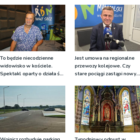
wyłonionym w przetargu nie
zostanie podpisana
To będzie niecodzienne
Jest umowa na regionalne
widowisko w kościele.
przewozy kolejowe. Czy
Spektakl oparty o działa św.
stare pociągi zastąpi nowy
Teresy Wielkiej
tabor?
Wojnicz rozbuduje parking
Tygodniowy odpust w