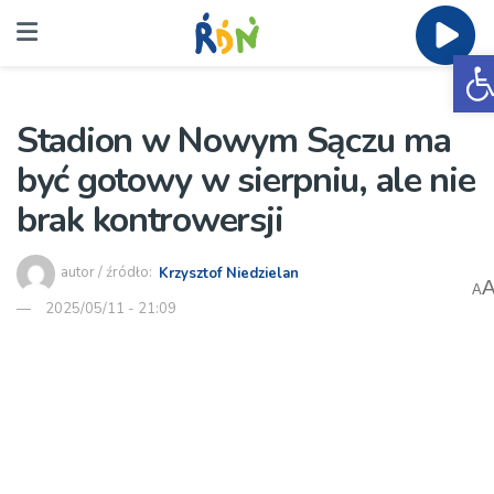
O
Stadion w Nowym Sączu ma
być gotowy w sierpniu, ale nie
brak kontrowersji
autor / źródło:
Krzysztof Niedzielan
A
2025/05/11 - 21:09