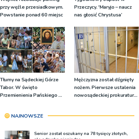
przy węźle przesiadkowym.
Przeczycy. 'Maryjo – naucz
Powstanie ponad 60 miejsc
nas głosić Chrystusa’
Tłumy na Sądeckiej Górze
Mężczyzna został dźgnięty
Tabor. W święto
nożem. Pierwsze ustalenia
Przemienienia Pańskiego bp
nowosądeckiej prokuratury
Jeż przypominał o znaczeniu
w tej sprawie
Sakramentów [ZDJĘCIA]
NAJNOWSZE
Senior został oszukany na 78 tysięcy złotych,