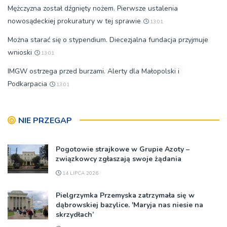
Mężczyzna został dźgnięty nożem. Pierwsze ustalenia
nowosądeckiej prokuratury w tej sprawie
13:01
Można starać się o stypendium. Diecezjalna fundacja przyjmuje
wnioski
13:01
IMGW ostrzega przed burzami. Alerty dla Małopolski i
Podkarpacia
13:01
NIE PRZEGAP
Pogotowie strajkowe w Grupie Azoty –
związkowcy zgłaszają swoje żądania
14 LIPCA 2026
Pielgrzymka Przemyska zatrzymała się w
dąbrowskiej bazylice. 'Maryja nas niesie na
skrzydłach’