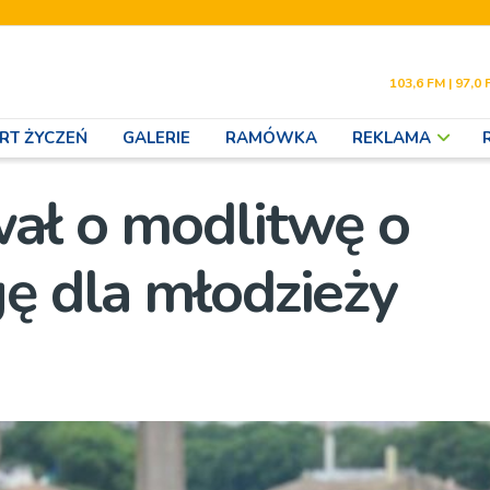
103,6 FM | 97,0 
RT ŻYCZEŃ
GALERIE
RAMÓWKA
REKLAMA
ał o modlitwę o
ę dla młodzieży