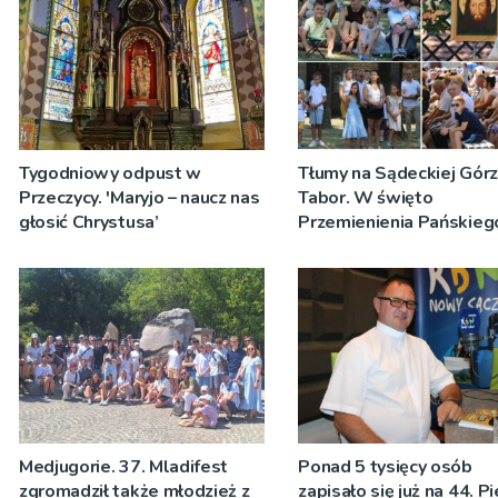
Tygodniowy odpust w
Tłumy na Sądeckiej Gór
Przeczycy. 'Maryjo – naucz nas
Tabor. W święto
głosić Chrystusa’
Przemienienia Pańskieg
Jeż przypominał o znacz
Sakramentów [ZDJĘCIA
Medjugorie. 37. Mladifest
Ponad 5 tysięcy osób
zgromadził także młodzież z
zapisało się już na 44. P