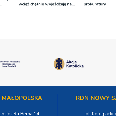
wciąż chętnie wyjeżdżają na
prokuratury
oazy
 MAŁOPOLSKA
RDN NOWY S
gen. Józefa Bema 14
pl. Kolegiacki 