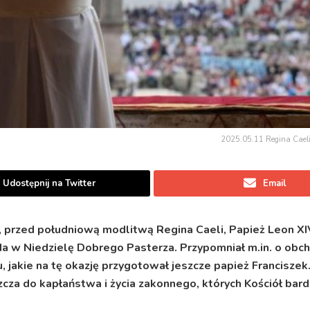
2025.05.11 Regina Caeli,
Udostępnij na Twitter
Email
 przed południową modlitwą Regina Caeli, Papież Leon XI
ada w Niedzielę Dobrego Pasterza. Przypomniał m.in. o ob
 jakie na tę okazję przygotował jeszcze papież Franciszek
cza do kapłaństwa i życia zakonnego, których Kościół bard