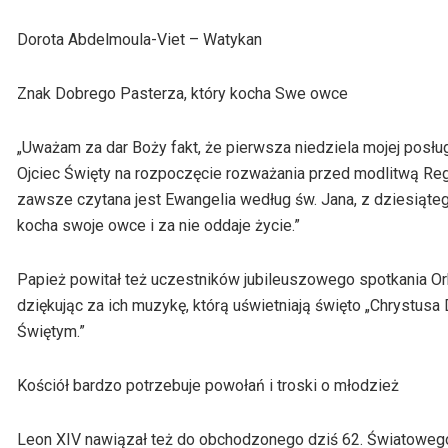
Dorota Abdelmoula-Viet – Watykan
Znak Dobrego Pasterza, który kocha Swe owce
„Uważam za dar Boży fakt, że pierwsza niedziela mojej posł
Ojciec Święty na rozpoczęcie rozważania przed modlitwą Regi
zawsze czytana jest Ewangelia według św. Jana, z dziesiątego
kocha swoje owce i za nie oddaje życie.”
Papież powitał też uczestników jubileuszowego spotkania Orki
dziękując za ich muzykę, którą uświetniają święto „Chrystus
Świętym.”
Kościół bardzo potrzebuje powołań i troski o młodzież
Leon XIV nawiązał też do obchodzonego dziś 62. Światowego D