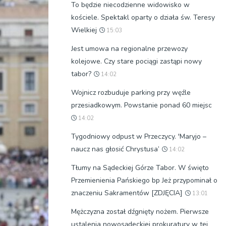
To będzie niecodzienne widowisko w
kościele. Spektakl oparty o działa św. Teresy
Wielkiej
15:03
Jest umowa na regionalne przewozy
kolejowe. Czy stare pociągi zastąpi nowy
tabor?
14:02
Wojnicz rozbuduje parking przy węźle
przesiadkowym. Powstanie ponad 60 miejsc
14:02
Tygodniowy odpust w Przeczycy. 'Maryjo –
naucz nas głosić Chrystusa’
14:02
Tłumy na Sądeckiej Górze Tabor. W święto
Przemienienia Pańskiego bp Jeż przypominał o
znaczeniu Sakramentów [ZDJĘCIA]
13:01
Mężczyzna został dźgnięty nożem. Pierwsze
ustalenia nowosądeckiej prokuratury w tej