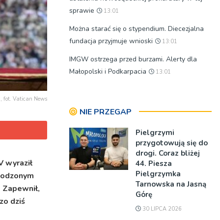
sprawie
13:01
Można starać się o stypendium. Diecezjalna
fundacja przyjmuje wnioski
13:01
IMGW ostrzega przed burzami. Alerty dla
Małopolski i Podkarpacia
13:01
 fot. Vatican News
NIE PRZEGAP
Pielgrzymi
przygotowują się do
drogi. Coraz bliżej
V wyraził
44. Piesza
Pielgrzymka
chodzonym
Tarnowska na Jasną
. Zapewnił,
Górę
zo dziś
30 LIPCA 2026