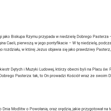
ugi jako Biskupa Rzymu przypada w niedzielę Dobrego Pasterza 
na Caeli, pierwszą w jego pontyfikacie – W tę niedzielę, podc
 rozdziału, w której Jezus objawia się jako prawdziwy Pasterz, 
estr Dętych i Muzyki Ludowej, którzy obecni byli na Placu św. P
a Dobrego Pasterza: tak, to On prowadzi Kościół wraz ze swoim
nia Modlitw o Powołania, oraz orędzia, jakie przygotował na t