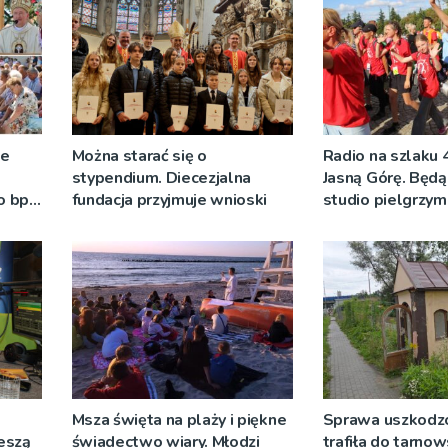
ze
Można starać się o
Radio na szlaku 
stypendium. Diecezjalna
Jasną Górę. Będą
o bp
fundacja przyjmuje wnioski
studio pielgrzy
eniu
pozdrowienia
]
Msza święta na plaży i piękne
Sprawa uszkodzo
ieszą
świadectwo wiary. Młodzi
trafiła do tarnow