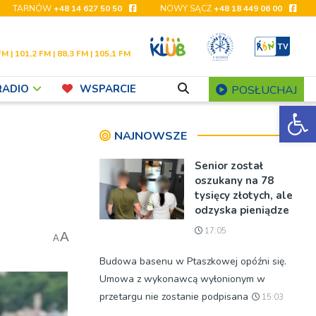
TARNÓW
+48 14 627 50 50
NOWY SĄCZ
+48 18 449 06 00
FM | 101,2 FM | 88,3 FM | 105,1 FM
RADIO
WSPARCIE
POSŁUCHAJ
Ot
NAJNOWSZE
Senior został
oszukany na 78
tysięcy złotych, ale
odzyska pieniądze
17:05
A
A
Budowa basenu w Ptaszkowej opóźni się.
Umowa z wykonawcą wyłonionym w
przetargu nie zostanie podpisana
15:03