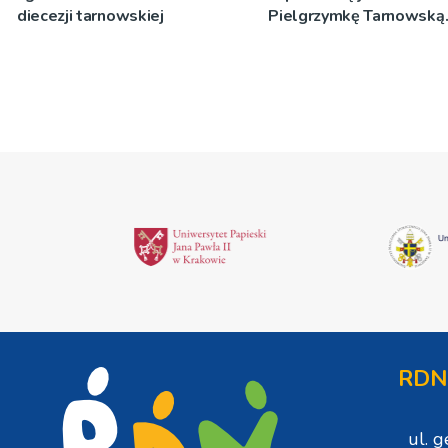
diecezji tarnowskiej
Pielgrzymkę Tarnowską
[WIDEO]
RDN
ul. 