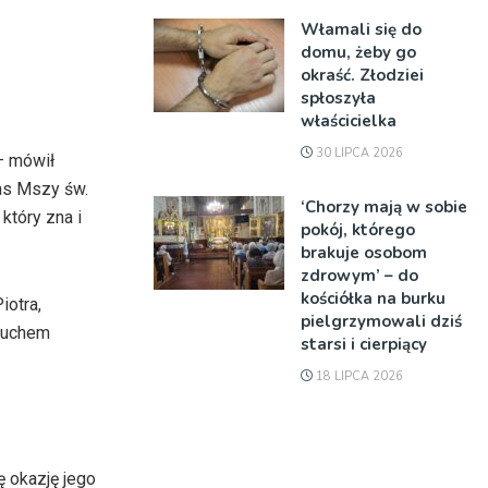
Włamali się do
domu, żeby go
okraść. Złodziei
spłoszyła
właścicielka
30 LIPCA 2026
– mówił
zas Mszy św.
‘Chorzy mają w sobie
który zna i
pokój, którego
brakuje osobom
zdrowym’ – do
kościółka na burku
iotra,
pielgrzymowali dziś
 Duchem
starsi i cierpiący
18 LIPCA 2026
ę okazję jego