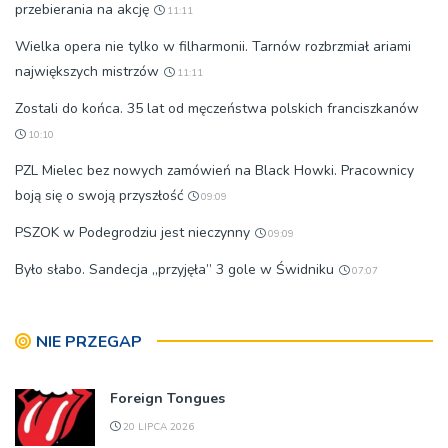
przebierania na akcję
11:11
Wielka opera nie tylko w filharmonii. Tarnów rozbrzmiał ariami
największych mistrzów
11:11
Zostali do końca. 35 lat od męczeństwa polskich franciszkanów
10:10
PZL Mielec bez nowych zamówień na Black Howki. Pracownicy
boją się o swoją przyszłość
09:09
PSZOK w Podegrodziu jest nieczynny
09:09
Było słabo. Sandecja „przyjęła” 3 gole w Świdniku
07:07
NIE PRZEGAP
Foreign Tongues
20 LIPCA 2026