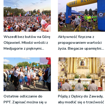
pielgrzymów
Wszedł bez butów na Górę
Aktywność fizyczna z
Objawień. Młodzi wrócili z
propagowaniem wartości
Medjugorie z pięknymi
życia. Biegacze upamiętnili
przeżyciami
św. Maksymiliana Kolbego
Ostatnie odliczanie do
Pójdą z Dębicy do Zawady,
PPT. Zapisać można się u
aby modlić się o trzeźwość