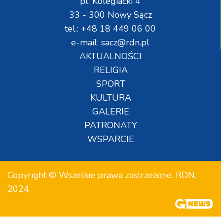
pl. Kolegiacki 4
33 - 300 Nowy Sącz
tel.: +48 18 449 06 00
e-mail: sacz@rdn.pl
AKTUALNOŚCI
RELIGIA
SPORT
KULTURA
GALERIE
PATRONATY
WSPARCIE
Copyright © Wszelkie prawa zastrzeżone. RDN.
2024.