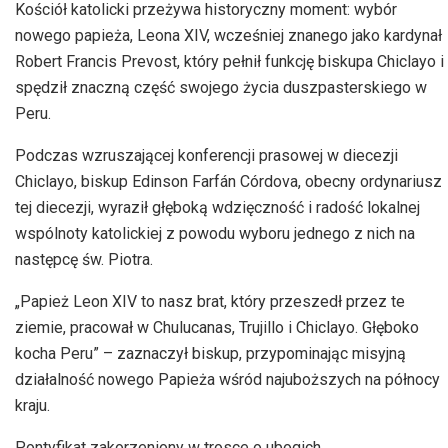
Kościół katolicki przeżywa historyczny moment: wybór
nowego papieża, Leona XIV, wcześniej znanego jako kardynał
Robert Francis Prevost, który pełnił funkcję biskupa Chiclayo i
spędził znaczną część swojego życia duszpasterskiego w
Peru.
Podczas wzruszającej konferencji prasowej w diecezji
Chiclayo, biskup Edinson Farfán Córdova, obecny ordynariusz
tej diecezji, wyraził głęboką wdzięczność i radość lokalnej
wspólnoty katolickiej z powodu wyboru jednego z nich na
następcę św. Piotra.
„Papież Leon XIV to nasz brat, który przeszedł przez te
ziemie, pracował w Chulucanas, Trujillo i Chiclayo. Głęboko
kocha Peru” – zaznaczył biskup, przypominając misyjną
działalność nowego Papieża wśród najuboższych na północy
kraju.
Pontyfikat zakorzeniony w trosce o ubogich