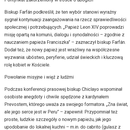
Biskup Farfán podkreślił, że ten wybór stanowi wyraźny
sygnał kontynuacji zaangażowania na rzecz sprawiedliwości
społecznej i potrzebujących. „Papież Leon XIV poprowadzi
misję opartą na komunii, dialogu i synodalności – zgodnie z
nauczaniem papieża Franciszka” – zaznaczył biskup Farfán.
Dodał też, że nowy papież jest wrażliwy na współczesne
wyzwania: ubóstwo, peryferie, udział świeckich i kluczową
rolę kobiet w Kościele.
Powołanie misyjne i więź z ludźmi
Podczas konferencji prasowej biskup Chiclayo wspominał
osobiste anegdoty i chwile spędzone z kardynałem
Prevostem, którego uważa za swojego formatora. „Zna świat,
ale jego serce jest w Peru” – zapewnił. Przypomniał też
proste, ludzkie szczegóły o nowym papieżu, jak jego
upodobanie do lokalnej kuchni – m.in. do cabrito (gulasz z