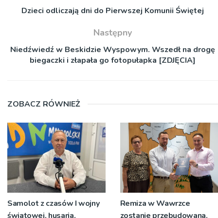
Dzieci odliczają dni do Pierwszej Komunii Świętej
Następny
Niedźwiedź w Beskidzie Wyspowym. Wszedł na drogę
biegaczki i złapała go fotopułapka [ZDJĘCIA]
ZOBACZ RÓWNIEŻ
Samolot z czasów I wojny
Remiza w Wawrzce
światowej, husaria,
zostanie przebudowana.