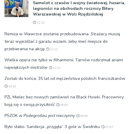
Samolot z czasów I wojny światowej, husaria,
legioniści na obchodach rocznicy Bitwy
Warszawskiej w Woli Rzędzińskiej
12:12
Remiza w Wawrzce zostanie przebudowana. Strażacy muszą
teraz wyjeżdżać z garażu wozem, żeby mieć miejsce do
przebierania na akcję
11:11
Wielka opera nie tylko w filharmonii. Tarnów rozbrzmiał ariami
największych mistrzów
11:11
Zostali do końca. 35 lat od męczeństwa polskich franciszkanów
10:10
PZL Mielec bez nowych zamówień na Black Howki. Pracownicy
boją się o swoją przyszłość
09:09
PSZOK w Podegrodziu jest nieczynny
09:09
Było słabo. Sandecja „przyjęła” 3 gole w Świdniku
07:07