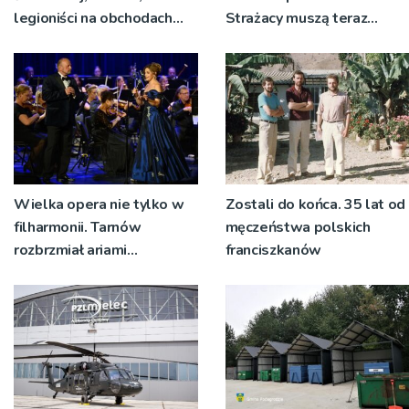
legioniści na obchodach
Strażacy muszą teraz
rocznicy Bitwy
wyjeżdżać z garażu
Warszawskiej w Woli
wozem, żeby mieć miejsce
Rzędzińskiej
do przebierania na akcję
Wielka opera nie tylko w
Zostali do końca. 35 lat od
filharmonii. Tarnów
męczeństwa polskich
rozbrzmiał ariami
franciszkanów
największych mistrzów