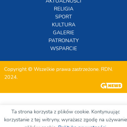
AKTUALNOŚCI
RELIGIA
SPORT
KULTURA
GALERIE
PATRONATY
WSPARCIE
Copyright © Wszelkie prawa zastrzeżone. RDN.
2024.
Ta strona korzysta z plików cookie. Kontynuując
korzystanie z tej witryny, wyrażasz zgodę na używani