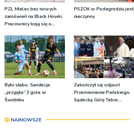
PZL Mielec bez nowych
PSZOK w Podegrodziu jest
zamówień na Black Howki.
nieczynny
Pracownicy boją się o
swoją przyszłość
Było słabo. Sandecja
Zakończył się odpust
„przyjęła” 3 gole w
Przemienienie Pańskiego.
Świdniku
Sądecką Górę Tabor
odwiedziły tłumy
pielgrzymów
NAJNOWSZE