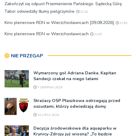
Zakończył się odpust Przemienienie Pańskiego. Sądecką Górę
Tabor odwiedziły tłumy pielgrzymów
22:10
Kino plenerowe RDN w Wierzchosławicach [09.08.2026]
21:09
Kino plenerowe RDN w Wierzchosławicach
21:09
NIE PRZEGAP
Wymarzony gol Adriana Danka. Kapitan
Sandecji czekał na niego latami
7 SIERPNIA 2026
Strażacy OSP Ptaszkowa ostrzegają przed
oszustami, którzy odwiedzają domy
16 LIPCA 2026
Decyzja środowiskowa dla aquaparku w
Krynicy-Zdroju już wiosną? „To będzie