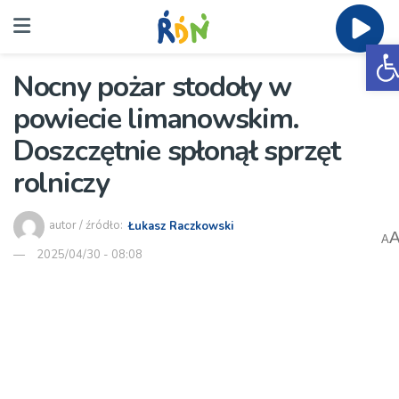
O
Nocny pożar stodoły w
powiecie limanowskim.
Doszczętnie spłonął sprzęt
rolniczy
autor / źródło:
Łukasz Raczkowski
A
2025/04/30 - 08:08