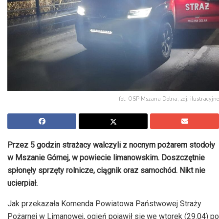
fot. OSP Mszana Dolna, zdj. ilustracyjne
Przez 5 godzin strażacy walczyli z nocnym pożarem stodoły
w Mszanie Górnej, w powiecie limanowskim. Doszczętnie
spłonęły sprzęty rolnicze, ciągnik oraz samochód. Nikt nie
ucierpiał.
Jak przekazała Komenda Powiatowa Państwowej Straży
Pożarnej w Limanowej, ogień pojawił się we wtorek (29.04) po