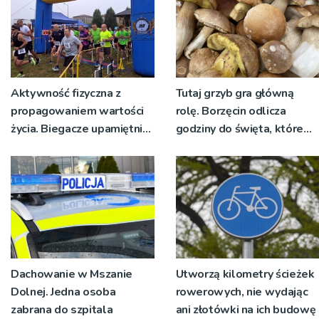
Aktywność fizyczna z
Tutaj grzyb gra główną
propagowaniem wartości
rolę. Borzęcin odlicza
życia. Biegacze upamiętnili
godziny do święta, które
św. Maksymiliana Kolbego
wyrosło na tradycji
pokoleń
Dachowanie w Mszanie
Utworzą kilometry ścieżek
Dolnej. Jedna osoba
rowerowych, nie wydając
zabrana do szpitala
ani złotówki na ich budowę