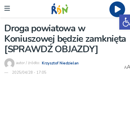
O
Droga powiatowa w
Koniuszowej będzie zamknięta
[SPRAWDŹ OBJAZDY]
autor / źródło:
Krzysztof Niedzielan
A
2025/04/28 - 17:05