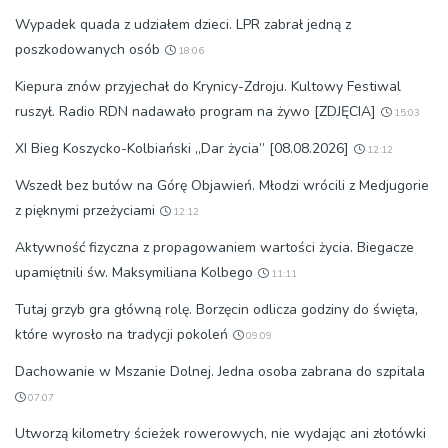
Wypadek quada z udziałem dzieci. LPR zabrał jedną z
poszkodowanych osób
18:06
Kiepura znów przyjechał do Krynicy-Zdroju. Kultowy Festiwal
ruszył. Radio RDN nadawało program na żywo [ZDJĘCIA]
15:03
XI Bieg Koszycko-Kolbiański „Dar życia” [08.08.2026]
12:12
Wszedł bez butów na Górę Objawień. Młodzi wrócili z Medjugorie
z pięknymi przeżyciami
12:12
Aktywność fizyczna z propagowaniem wartości życia. Biegacze
upamiętnili św. Maksymiliana Kolbego
11:11
Tutaj grzyb gra główną rolę. Borzęcin odlicza godziny do święta,
które wyrosło na tradycji pokoleń
09:09
Dachowanie w Mszanie Dolnej. Jedna osoba zabrana do szpitala
07:07
Utworzą kilometry ścieżek rowerowych, nie wydając ani złotówki