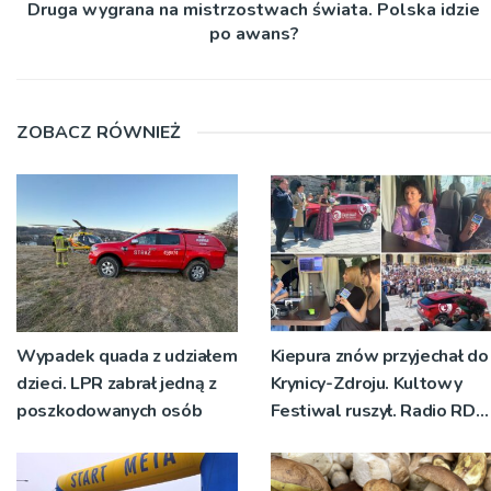
Druga wygrana na mistrzostwach świata. Polska idzie
po awans?
ZOBACZ RÓWNIEŻ
Wypadek quada z udziałem
Kiepura znów przyjechał do
dzieci. LPR zabrał jedną z
Krynicy-Zdroju. Kultowy
poszkodowanych osób
Festiwal ruszył. Radio RDN
nadawało program na
żywo [ZDJĘCIA]