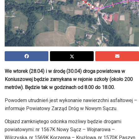
We wtorek (28.04) i w środę (30.04) droga powiatowa w
Koniuszowej będzie zamykana w rejonie szkoły (około 200
metrów). Będzie tak w godzinach od 8.00 do 18.00.
Powodem utrudnień jest wykonanie nawierzchni asfaltowej –
informuje Powiatowy Zarząd Dróg w Nowym Sączu.
Objazd zamkniętego odcinka możliwy będzie drogami
powiatowymi: nr 1567K Nowy Sącz – Wojnarowa –
Wilczyska, nr 1569K Korzenna – Krużlowa, nr 1570K Paszyn