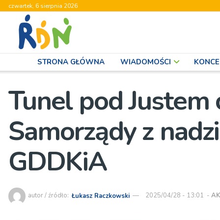
czwartek, 6 sierpnia 2026
STRONA GŁÓWNA
WIADOMOŚCI
KONCE
Tunel pod Justem c
Samorządy z nadzi
GDDKiA
autor / źródło:
Łukasz Raczkowski
2025/04/28 - 13:01
-
AK