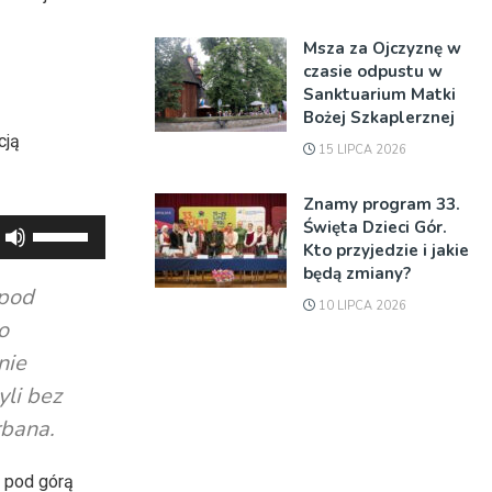
Msza za Ojczyznę w
czasie odpustu w
Sanktuarium Matki
Bożej Szkaplerznej
cją
15 LIPCA 2026
Znamy program 33.
Święta Dzieci Gór.
Używaj
Kto przyjedzie i jakie
strzałek
będą zmiany?
do
 pod
10 LIPCA 2026
góry
o
oraz
nie
do
li bez
dołu
rbana.
aby
zwiększyć
 pod górą
lub