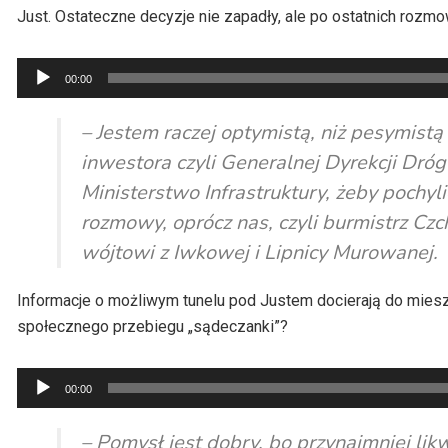
Just. Ostateczne decyzje nie zapadły, ale po ostatnich rozmo
Odtwarzacz
00:00
plików
dźwiękowych
– Jestem raczej optymistą, niż pesymistą i
inwestora czyli Generalnej Dyrekcji Dróg 
Ministerstwo Infrastruktury, żeby pochy
rozmowy, oprócz nas, czyli burmistrz Czc
wójtowi z Iwkowej i Lipnicy Murowanej.
Informacje o możliwym tunelu pod Justem docierają do miesz
społecznego przebiegu „sądeczanki”?
Odtwarzacz
00:00
plików
dźwiękowych
– Pomysł jest dobry, bo przynajmniej lik