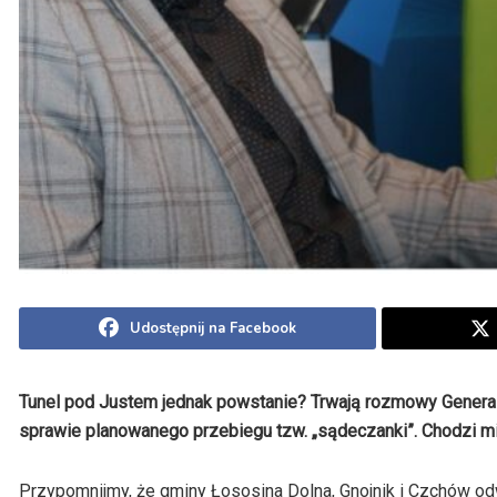
Udostępnij na Facebook
Tunel pod Justem jednak powstanie? Trwają rozmowy General
sprawie planowanego przebiegu tzw. „sądeczanki”. Chodzi mi
Przypomnijmy, że gminy Łososina Dolna, Gnojnik i Czchów od