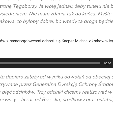
 stronę Tęgoborzy. Ja wolę jednak, żeby tunelu nie b
siedleniem. Nie mam zdania tak do końca. Myślę,
Krakowa, to byłoby dobre, bo wtedy ta droga będzi
mów z samorządowcami odnosi się Kacper Michna z krakowskie
00:00
i, to dopiero zależy od wyniku odwołań od obecnej 
trywane przez Generalną Dyrekcję Ochrony Środo
 pięć odcinków. Trzy odcinki chcemy realizować w
erwszy – licząc od Brzeska, środkowy oraz ostatni,