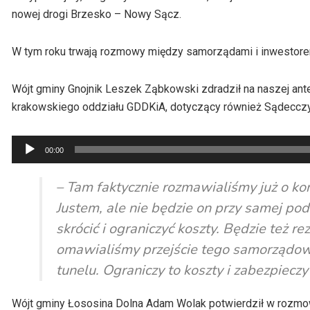
nowej drogi Brzesko – Nowy Sącz.
W tym roku trwają rozmowy między samorządami i inwestore
Wójt gminy Gnojnik Leszek Ząbkowski zdradził na naszej ante
krakowskiego oddziału GDDKiA, dotyczący również Sądecczy
Odtwarzacz
00:00
plików
dźwiękowych
– Tam faktycznie rozmawialiśmy już o ko
Justem, ale nie będzie on przy samej po
skrócić i ograniczyć koszty. Będzie też r
omawialiśmy przejście tego samorządowe
tunelu. Ograniczy to koszty i zabezpiec
Wójt gminy Łososina Dolna Adam Wolak potwierdził w rozmo