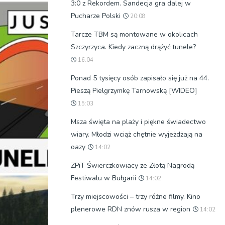
3:0 z Rekordem. Sandecja gra dalej w
Pucharze Polski
20:08
Tarcze TBM są montowane w okolicach
Szczyrzyca. Kiedy zaczną drążyć tunele?
16:04
Ponad 5 tysięcy osób zapisało się już na 44.
Pieszą Pielgrzymkę Tarnowską [WIDEO]
15:03
Msza święta na plaży i piękne świadectwo
wiary. Młodzi wciąż chętnie wyjeżdżają na
oazy
14:02
ZPiT Świerczkowiacy ze Złotą Nagrodą
Festiwalu w Bułgarii
14:02
Trzy miejscowości – trzy różne filmy. Kino
plenerowe RDN znów rusza w region
14:02