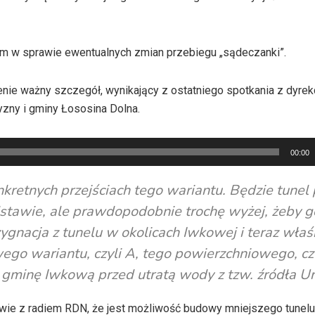
m w sprawie ewentualnych zmian przebiegu „sądeczanki”.
nie ważny szczegół, wynikający z ostatniego spotkania z dyrek
zny i gminy Łososina Dolna.
00:00
nkretnych przejściach tego wariantu. Będzie tunel
dstawie, ale prawdopodobnie trochę wyżej, żeby g
ezygnacja z tunelu w okolicach Iwkowej i teraz właś
go wariantu, czyli A, tego powierzchniowego, czy
zy gminę Iwkową przed utratą wody z tzw. źródła U
wie z radiem RDN, że jest możliwość budowy mniejszego tunelu