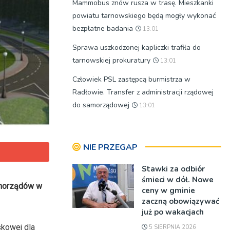
Mammobus znów rusza w trasę. Mieszkanki
powiatu tarnowskiego będą mogły wykonać
bezpłatne badania
13:01
Sprawa uszkodzonej kapliczki trafiła do
tarnowskiej prokuratury
13:01
Człowiek PSL zastępcą burmistrza w
Radłowie. Transfer z administracji rządowej
do samorządowej
13:01
NIE PRZEGAP
Stawki za odbiór
śmieci w dół. Nowe
samorządów w
ceny w gminie
zaczną obowiązywać
już po wakacjach
skowej dla
5 SIERPNIA 2026