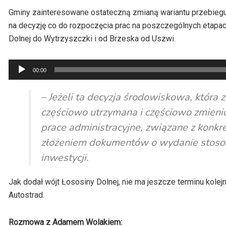
Gminy zainteresowane ostateczną zmianą wariantu przebiegu 
na decyzję co do rozpoczęcia prac na poszczególnych etapa
Dolnej do Wytrzyszczki i od Brzeska od Uszwi.
Odtwarzacz
00:00
plików
dźwiękowych
– Jeżeli ta decyzja środowiskowa, która
częściowo utrzymana i częściowo zmienio
prace administracyjne, związane z konkr
złożeniem dokumentów o wydanie stosown
inwestycji.
Jak dodał wójt Łososiny Dolnej, nie ma jeszcze terminu kol
Autostrad.
Rozmowa z Adamem Wolakiem: