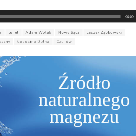
00:00
a
tunel
Adam Wolak
Nowy Sącz
Leszek Ząbkowski
eczny
Łososina Dolna
Czchów