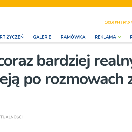
103,6 FM | 97,0 
RT ŻYCZEŃ
GALERIE
RAMÓWKA
REKLAMA
oraz bardziej realn
eją po rozmowach 
TUALNOŚCI