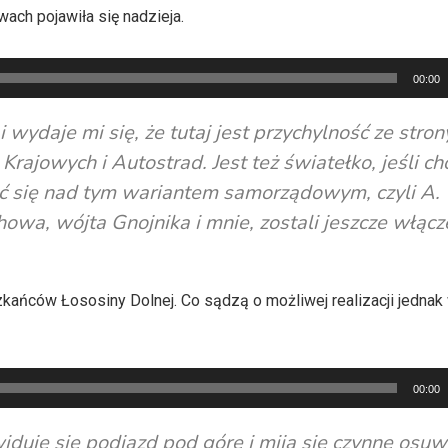
wach pojawiła się nadzieja.
00:00
 wydaje mi się, że tutaj jest przychylność ze stron
Krajowych i Autostrad. Jest też światełko, jeśli ch
lić się nad tym wariantem samorządowym, czyli A.
howa, wójta Gnojnika i mnie, zostali jeszcze włącz
kańców Łososiny Dolnej. Co sądzą o możliwej realizacji jednak 
00:00
widuje się podjazd pod górę i mija się czynne osuw