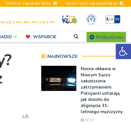
TARNÓW
+48 14 627 50 50
NOWY SĄCZ
+48 18 449 06 00
FM | 101,2 FM | 88,3 FM | 105,1 FM
RADIO
WSPARCIE
POSŁUCHAJ
Ot
y?
NAJNOWSZE
Nocna obława w
z
Nowym Sączu
zakończona
zatrzymaniem.
Policjanci ustalają
jak doszło do
dźgnięcia 31-
letniego mężczyzny
A
A
07:07