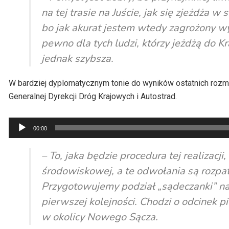
na tej trasie na Juście, jak się zjeżdża w
bo jak akurat jestem wtedy zagrożony wy
pewno dla tych ludzi, którzy jeżdżą do 
jednak szybsza.
W bardziej dyplomatycznym tonie do wyników ostatnich roz
Generalnej Dyrekcji Dróg Krajowych i Autostrad.
Odtwarzacz
00:00
plików
dźwiękowych
– To, jaka będzie procedura tej realizacj
środowiskowej, a te odwołania są rozpa
Przygotowujemy podział „sądeczanki” na
pierwszej kolejności. Chodzi o odcinek pi
w okolicy Nowego Sącza.