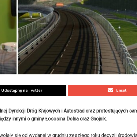
Udostępnij na Twitter
Email
nej Dyrekcji Dróg Krajowych i Autostrad oraz protestujących 
ędzy innymi o gminy Łososina Dolna oraz Gnojnik.
wołały się od wydanej w grudniu zeszłego roku decyzji środowi