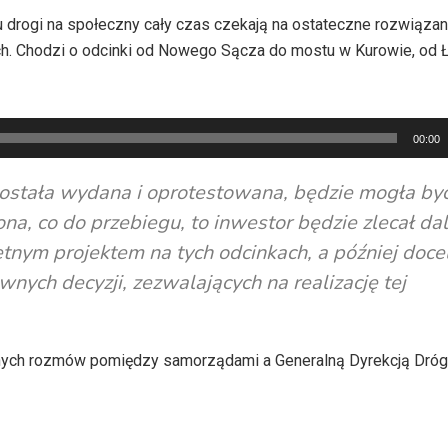
drogi na społeczny cały czas czekają na ostateczne rozwiązanie
ch. Chodzi o odcinki od Nowego Sącza do mostu w Kurowie, od 
00:00
 została wydana i oprotestowana, będzie mogła by
na, co do przebiegu, to inwestor będzie zlecał da
etnym projektem na tych odcinkach, a później doc
ych decyzji, zezwalających na realizację tej
ejnych rozmów pomiędzy samorządami a Generalną Dyrekcją Dróg