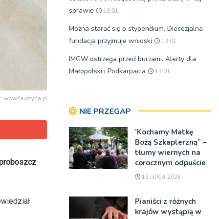
sprawie
13:01
Można starać się o stypendium. Diecezjalna
fundacja przyjmuje wnioski
13:01
IMGW ostrzega przed burzami. Alerty dla
Małopolski i Podkarpacia
13:01
t. www.faustyna.pl
NIE PRZEGAP
’Kochamy Matkę
Bożą Szkaplerzną” –
tłumy wiernych na
 proboszcz
corocznym odpuście
13 LIPCA 2026
Pianiści z różnych
wiedział
krajów wystąpią w