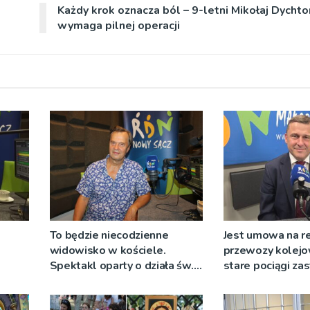
Każdy krok oznacza ból – 9-letni Mikołaj Dychto
wymaga pilnej operacji
To będzie niecodzienne
Jest umowa na r
widowisko w kościele.
przewozy kolejo
Spektakl oparty o działa św.
stare pociągi za
 nie
Teresy Wielkiej
tabor?