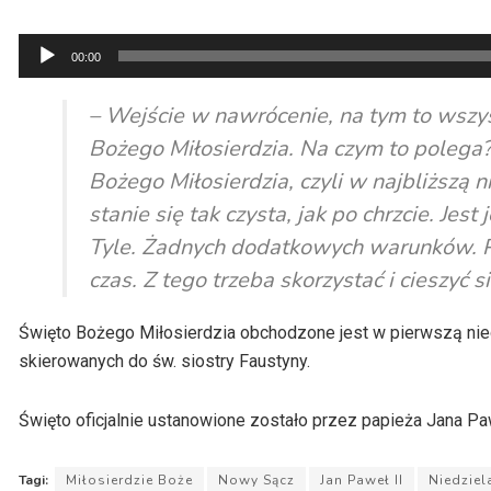
Odtwarzacz
00:00
plików
dźwiękowych
– Wejście w nawrócenie, na tym to wszy
Bożego Miłosierdzia. Na czym to polega?
Bożego Miłosierdzia, czyli w najbliższą n
stanie się tak czysta, jak po chrzcie. Jes
Tyle. Żadnych dodatkowych warunków. P
czas. Z tego trzeba skorzystać i cieszyć 
Święto Bożego Miłosierdzia obchodzone jest w pierwszą nie
skierowanych do św. siostry Faustyny.
Święto oficjalnie ustanowione zostało przez papieża Jana Paw
Tagi:
Miłosierdzie Boże
Nowy Sącz
Jan Paweł II
Niedziel