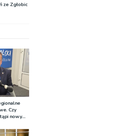
ń ze Zgłobic
egionalne
we. Czy
stąpi nowy