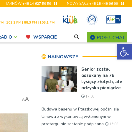
TARNÓW
+48 14 627 50 50
NOWY SĄCZ
+48 18 449 06 00
FM | 101,2 FM | 88,3 FM | 105,1 FM
RADIO
WSPARCIE
POSŁUCHAJ
Ot
NAJNOWSZE
Senior został
oszukany na 78
tysięcy złotych, ale
odzyska pieniądze
17:05
A
A
Budowa basenu w Ptaszkowej opóźni się.
Umowa z wykonawcą wyłonionym w
przetargu nie zostanie podpisana
15:03