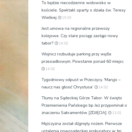
To będzie niecodzienne widowisko w
kościele. Spektakl oparty o działa św. Teresy
Wielkiej
15:03
Jest umowa na regionalne przewozy
kolejowe. Czy stare pociągi zastąpi nowy
tabor?
14:02
Wojnicz rozbuduje parking przy węźle
przesiadkowym. Powstanie ponad 60 miejsc
14:02
Tygodniowy odpust w Przeczycy. 'Maryjo –
naucz nas głosić Chrystusa’
14:02
Tłumy na Sądeckiej Górze Tabor. W święto
Przemienienia Pańskiego bp Jeż przypominał o
znaczeniu Sakramentów [ZDJĘCIA]
13:01
Mężczyzna został dźgnięty nożem. Pierwsze
ustalenia nowosądeckiej prokuratury w tej