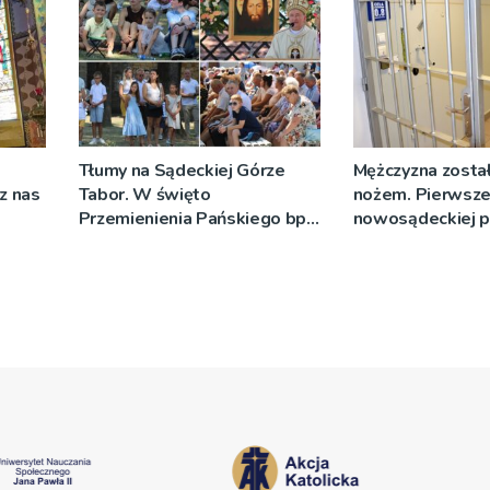
Tłumy na Sądeckiej Górze
Mężczyzna został
cz nas
Tabor. W święto
nożem. Pierwsze
Przemienienia Pańskiego bp
nowosądeckiej p
Jeż przypominał o znaczeniu
tej sprawie
Sakramentów [ZDJĘCIA]