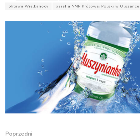
oktawa Wielkanocy
parafia NMP Królowej Polski w Olszance
Poprzedni