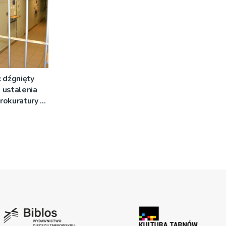
 dźgnięty
 ustalenia
rokuratury w