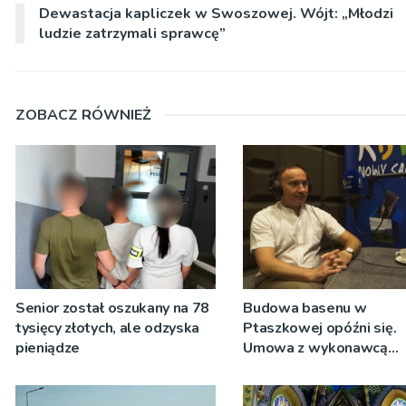
Dewastacja kapliczek w Swoszowej. Wójt: „Młodzi
ludzie zatrzymali sprawcę”
ZOBACZ RÓWNIEŻ
Senior został oszukany na 78
Budowa basenu w
tysięcy złotych, ale odzyska
Ptaszkowej opóźni się.
pieniądze
Umowa z wykonawcą
wyłonionym w przetargu
zostanie podpisana