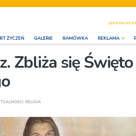
103,6 FM | 97,0 
RT ŻYCZEŃ
GALERIE
RAMÓWKA
REKLAMA
z. Zbliża się Święto
go
TUALNOŚCI
,
RELIGIA