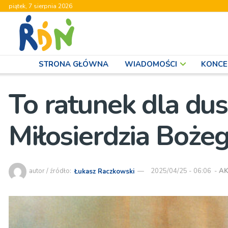
piątek, 7 sierpnia 2026
STRONA GŁÓWNA
WIADOMOŚCI
KONCE
To ratunek dla dus
Miłosierdzia Boże
autor / źródło:
Łukasz Raczkowski
2025/04/25 - 06:06
-
AK