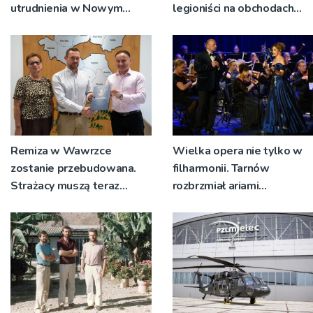
utrudnienia w Nowym
legioniści na obchodach
Sączu?
rocznicy Bitwy
Warszawskiej w Woli
Rzędzińskiej
Remiza w Wawrzce
Wielka opera nie tylko w
zostanie przebudowana.
filharmonii. Tarnów
Strażacy muszą teraz
rozbrzmiał ariami
wyjeżdżać z garażu
największych mistrzów
wozem, żeby mieć miejsce
do przebierania na akcję