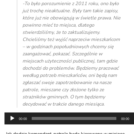
-To było porozumienie z 2011 roku, ono było
już trochę nieaktualne. Były tam takie zapisy,
które już nie obowiązują w świetle prawa. Nie
powinno mieć to miejsca, dlatego
stwierdziliśmy, że to zaktualizujemy.
Chcieliśmy też wyjść naprzeciw mieszkańcom
– w godzinach popołudniowych chcemy się
zaangażować, pokazać. Szczególnie w
miejscach użyteczności publicznej, tam gdzie
dochodzi do problemów. Będziemy pracować
według potrzeb mieszkańców, oni będą nam
zgłaszać swoje zapotrzebowanie na nasze
patrole, mieszane czy złożone tylko ze
strażników gminnych. O tym będziemy
decydować w trakcie danego miesiąca.
Odtwarzacz
00:00
00:00
plików
dźwiękowych