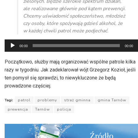
zielonych. Będzie szerokie spektrum działań,
ale realizowane głównie pod kątem prewencji.
Chcemy uświadomić społeczeństwo, młodzież
czy osoby, które spożywają gdzieś alkohol, że
w każdej chwili patrol może podjechać.
Odtwarzacz
00:00
00:00
plików
dźwiękowych
Początkowo, służby mają organizować wspólne patrole kilka
razy w tygodniu. Jak zadeklarował wójt Grzegorz Kozioł, jeśli
ten pomysł się sprawdzi, to niewykluczone że będą
prowadzone częściej.
Tagi:
patrol
problemy
straż gminna
gmina Tarnów
prewencja
Tarnów
policja