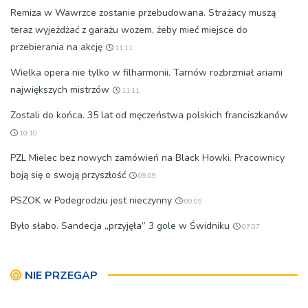
Remiza w Wawrzce zostanie przebudowana. Strażacy muszą
teraz wyjeżdżać z garażu wozem, żeby mieć miejsce do
przebierania na akcję
11:11
Wielka opera nie tylko w filharmonii. Tarnów rozbrzmiał ariami
największych mistrzów
11:11
Zostali do końca. 35 lat od męczeństwa polskich franciszkanów
10:10
PZL Mielec bez nowych zamówień na Black Howki. Pracownicy
boją się o swoją przyszłość
09:09
PSZOK w Podegrodziu jest nieczynny
09:09
Było słabo. Sandecja „przyjęła” 3 gole w Świdniku
07:07
NIE PRZEGAP