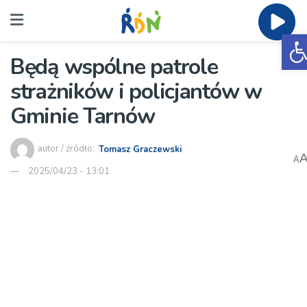
O
Będą wspólne patrole
strażników i policjantów w
Gminie Tarnów
autor / źródło:
Tomasz Graczewski
A
2025/04/23 - 13:01