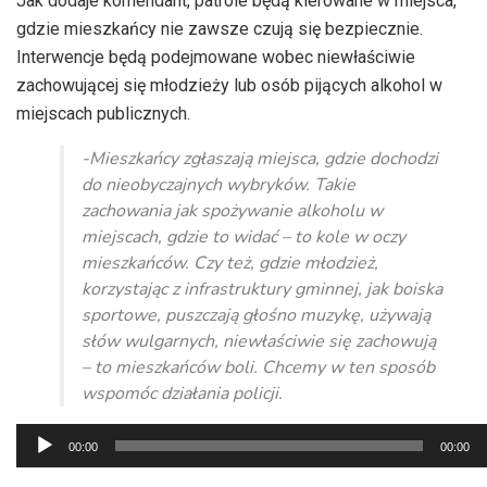
Jak dodaje komendant, patrole będą kierowane w miejsca,
gdzie mieszkańcy nie zawsze czują się bezpiecznie.
Interwencje będą podejmowane wobec niewłaściwie
zachowującej się młodzieży lub osób pijących alkohol w
miejscach publicznych.
-Mieszkańcy zgłaszają miejsca, gdzie dochodzi
do nieobyczajnych wybryków. Takie
zachowania jak spożywanie alkoholu w
miejscach, gdzie to widać – to kole w oczy
mieszkańców. Czy też, gdzie młodzież,
korzystając z infrastruktury gminnej, jak boiska
sportowe, puszczają głośno muzykę, używają
słów wulgarnych, niewłaściwie się zachowują
– to mieszkańców boli. Chcemy w ten sposób
wspomóc działania policji.
Odtwarzacz
00:00
00:00
plików