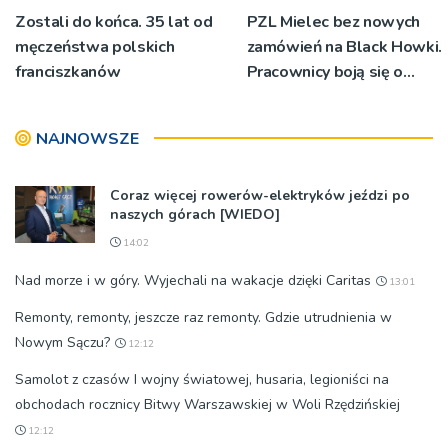
Zostali do końca. 35 lat od
PZL Mielec bez nowych
męczeństwa polskich
zamówień na Black Howki.
franciszkanów
Pracownicy boją się o
swoją przyszłość
NAJNOWSZE
Coraz więcej rowerów-elektryków jeździ po
naszych górach [WIEDO]
14:02
Nad morze i w góry. Wyjechali na wakacje dzięki Caritas
13:01
Remonty, remonty, jeszcze raz remonty. Gdzie utrudnienia w
Nowym Sączu?
12:12
Samolot z czasów I wojny światowej, husaria, legioniści na
obchodach rocznicy Bitwy Warszawskiej w Woli Rzędzińskiej
12:12