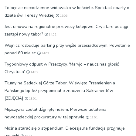
To będzie niecodzienne widowisko w kościele. Spektakl oparty o
działa św. Teresy Wielkiej
15:03
Jest umowa na regionalne przewozy kolejowe. Czy stare pociągi
zastąpi nowy tabor?
14:02
Wojnicz rozbuduje parking przy węźle przesiadkowym. Powstanie
ponad 60 miejsc
14:02
Tygodniowy odpust w Przeczycy. 'Maryjo – naucz nas głosić
Chrystusa’
14:02
Tłumy na Sądeckiej Górze Tabor. W święto Przemienienia
Pańskiego bp Jeż przypominał o znaczeniu Sakramentów
[ZDJĘCIA]
13:01
Mężczyzna został dźgnięty nożem. Pierwsze ustalenia
nowosądeckiej prokuratury w tej sprawie
13:01
Można starać się o stypendium. Diecezjalna fundacja przyjmuje
wnioski