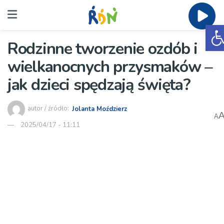
O
Rodzinne tworzenie ozdób i
wielkanocnych przysmaków –
jak dzieci spędzają święta?
autor / źródło:
Jolanta Moździerz
A
2025/04/17 - 11:11