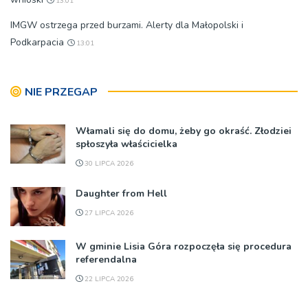
13:01
IMGW ostrzega przed burzami. Alerty dla Małopolski i
Podkarpacia
13:01
NIE PRZEGAP
Włamali się do domu, żeby go okraść. Złodziei
spłoszyła właścicielka
30 LIPCA 2026
Daughter from Hell
27 LIPCA 2026
W gminie Lisia Góra rozpoczęła się procedura
referendalna
22 LIPCA 2026