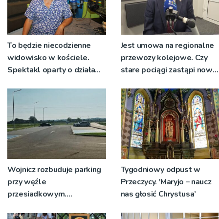
To będzie niecodzienne
Jest umowa na regionalne
widowisko w kościele.
przewozy kolejowe. Czy
Spektakl oparty o działa
stare pociągi zastąpi nowy
św. Teresy Wielkiej
tabor?
Wojnicz rozbuduje parking
Tygodniowy odpust w
przy węźle
Przeczycy. 'Maryjo – naucz
przesiadkowym.
nas głosić Chrystusa’
Powstanie ponad 60
miejsc