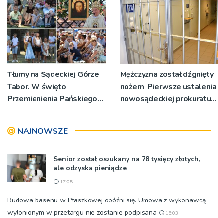
Tłumy na Sądeckiej Górze
Mężczyzna został dźgnięty
Tabor. W święto
nożem. Pierwsze ustalenia
Przemienienia Pańskiego
nowosądeckiej prokuratury
bp Jeż przypominał o
w tej sprawie
znaczeniu Sakramentów
NAJNOWSZE
[ZDJĘCIA]
Senior został oszukany na 78 tysięcy złotych,
ale odzyska pieniądze
17:05
Budowa basenu w Ptaszkowej opóźni się. Umowa z wykonawcą
wyłonionym w przetargu nie zostanie podpisana
15:03