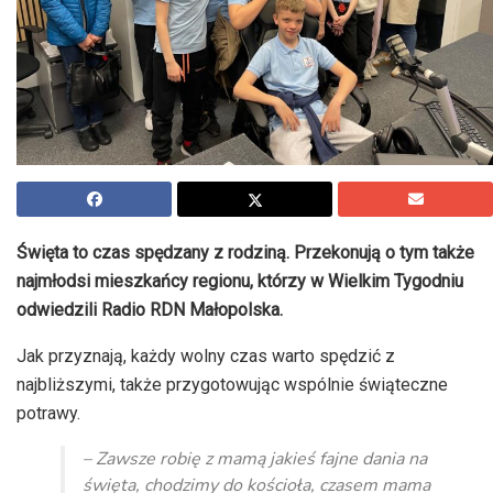
Święta to czas spędzany z rodziną. Przekonują o tym także
najmłodsi mieszkańcy regionu, którzy w Wielkim Tygodniu
odwiedzili Radio RDN Małopolska.
Jak przyznają, każdy wolny czas warto spędzić z
najbliższymi, także przygotowując wspólnie świąteczne
potrawy.
– Zawsze robię z mamą jakieś fajne dania na
święta, chodzimy do kościoła, czasem mama