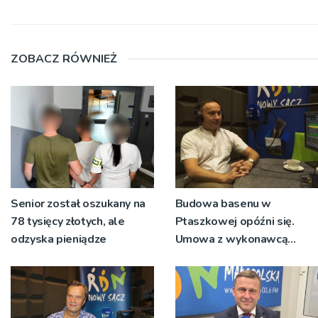
ZOBACZ RÓWNIEŻ
Senior został oszukany na
Budowa basenu w
78 tysięcy złotych, ale
Ptaszkowej opóźni się.
odzyska pieniądze
Umowa z wykonawcą
wyłonionym w przetargu
nie zostanie podpisana