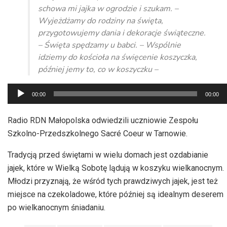
schowa mi jajka w ogrodzie i szukam. –
Wyjeżdżamy do rodziny na święta,
przygotowujemy dania i dekoracje świąteczne.
– Święta spędzamy u babci. – Wspólnie
idziemy do kościoła na święcenie koszyczka,
później jemy to, co w koszyczku –
Odtwarzacz
00:00
00:00
plików
dźwiękowych
Radio RDN Małopolska odwiedzili uczniowie Zespołu
Szkolno-Przedszkolnego Sacré Coeur w Tarnowie.
Tradycją przed świętami w wielu domach jest ozdabianie
jajek, które w Wielką Sobotę lądują w koszyku wielkanocnym.
Młodzi przyznają, że wśród tych prawdziwych jajek, jest też
miejsce na czekoladowe, które później są idealnym deserem
po wielkanocnym śniadaniu.