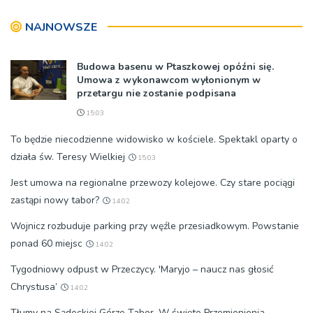
NAJNOWSZE
Budowa basenu w Ptaszkowej opóźni się.
Umowa z wykonawcom wyłonionym w
przetargu nie zostanie podpisana
15:03
To będzie niecodzienne widowisko w kościele. Spektakl oparty o
działa św. Teresy Wielkiej
15:03
Jest umowa na regionalne przewozy kolejowe. Czy stare pociągi
zastąpi nowy tabor?
14:02
Wojnicz rozbuduje parking przy węźle przesiadkowym. Powstanie
ponad 60 miejsc
14:02
Tygodniowy odpust w Przeczycy. 'Maryjo – naucz nas głosić
Chrystusa’
14:02
Tłumy na Sądeckiej Górze Tabor. W święto Przemienienia