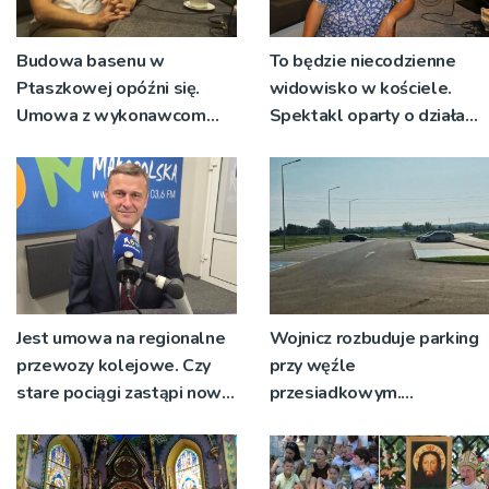
Budowa basenu w
To będzie niecodzienne
Ptaszkowej opóźni się.
widowisko w kościele.
Umowa z wykonawcom
Spektakl oparty o działa
wyłonionym w przetargu
św. Teresy Wielkiej
nie zostanie podpisana
Jest umowa na regionalne
Wojnicz rozbuduje parking
przewozy kolejowe. Czy
przy węźle
stare pociągi zastąpi nowy
przesiadkowym.
tabor?
Powstanie ponad 60
miejsc