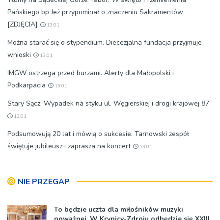
Pańskiego bp Jeż przypominał o znaczeniu Sakramentów
[ZDJĘCIA]
13:01
Można starać się o stypendium. Diecezjalna fundacja przyjmuje
wnioski
13:01
IMGW ostrzega przed burzami. Alerty dla Małopolski i
Podkarpacia
13:01
Stary Sącz: Wypadek na styku ul. Węgierskiej i drogi krajowej 87
13:01
Podsumowują 20 lat i mówią o sukcesie. Tarnowski zespół
świętuje jubileusz i zaprasza na koncert
13:01
NIE PRZEGAP
To będzie uczta dla miłośników muzyki
poważnej. W Krynicy-Zdroju odbędzie się XXIII