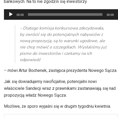
bankowych. Na to nie zgodzili się inwestorzy.
Odtwarzacz
00:00
00:00
plików
dźwiękowych
– Dlatego komisja konkursowa zdecydowała,
by zwrócić się do potencjalnych nabywców z
nową propozycją, są to warunki ugodowe, ale
nie chcę mówić o szczegółach. Wysłaliśmy już
pismo do inwestorów i czekamy na ich
odpowiedź
– mówi Artur Bochenek, zastępca prezydenta Nowego Sącza.
Jak się dowiadujemy nieoficjalnie, potencjalni nowi
właściciele Sandecji wraz z prawnikami zastanawiają się nad
propozycją władz Nowego Sącza.
Możliwe, że sporo wyjaśni się w drugim tygodniu kwietnia.