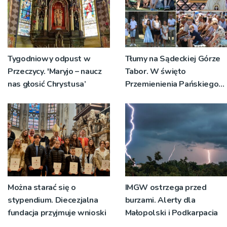
Tygodniowy odpust w
Tłumy na Sądeckiej Górze
Przeczycy. 'Maryjo – naucz
Tabor. W święto
nas głosić Chrystusa’
Przemienienia Pańskiego
bp Jeż przypominał o
znaczeniu Sakramentów
[ZDJĘCIA]
Można starać się o
IMGW ostrzega przed
stypendium. Diecezjalna
burzami. Alerty dla
fundacja przyjmuje wnioski
Małopolski i Podkarpacia