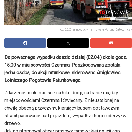
fot. 112Tarnow.pl - Tarnowski Portal Ratowniczy
Do poważnego wypadku doszło dzisiaj (02.04.) około godz.
15:00 w miejscowości Czermna. Poszkodowana została
jedna osoba, do akcji ratunkowej skierowano śmigłowiec
Lotniczego Pogotowia Ratunkowego.
Zdarzenie miało miejsce na łuku drogi, na trasie między
miejscowościami Czermna i Święcany. Z nieustalonej na
chwilę obecną przyczyny, kierujący busem dostawczym
stracił panowanie nad pojazdem, wypadł z drogi i uderzył w
drzewo.
Jak poinformował oficer prasowy tarnowskiej policji asp.