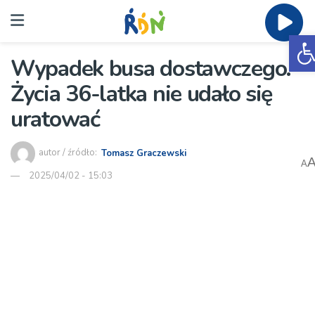
O
Wypadek busa dostawczego.
Życia 36-latka nie udało się
uratować
autor / źródło:
Tomasz Graczewski
A
2025/04/02 - 15:03