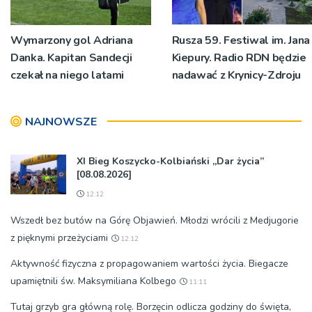
Wymarzony gol Adriana
Rusza 59. Festiwal im. Jana
Danka. Kapitan Sandecji
Kiepury. Radio RDN będzie
czekał na niego latami
nadawać z Krynicy-Zdroju
NAJNOWSZE
XI Bieg Koszycko-Kolbiański „Dar życia”
[08.08.2026]
12:12
Wszedł bez butów na Górę Objawień. Młodzi wrócili z Medjugorie
z pięknymi przeżyciami
12:12
Aktywność fizyczna z propagowaniem wartości życia. Biegacze
upamiętnili św. Maksymiliana Kolbego
11:11
Tutaj grzyb gra główną rolę. Borzęcin odlicza godziny do święta,