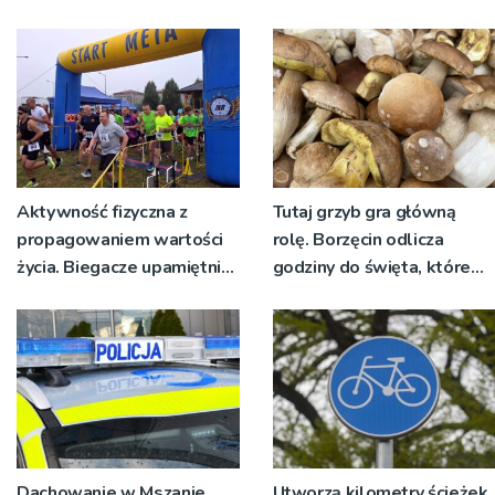
Aktywność fizyczna z
Tutaj grzyb gra główną
propagowaniem wartości
rolę. Borzęcin odlicza
życia. Biegacze upamiętnili
godziny do święta, które
św. Maksymiliana Kolbego
wyrosło na tradycji
pokoleń
Dachowanie w Mszanie
Utworzą kilometry ścieżek