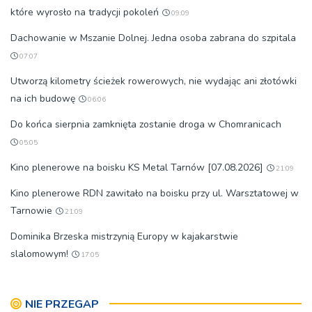
które wyrosło na tradycji pokoleń
09:09
Dachowanie w Mszanie Dolnej. Jedna osoba zabrana do szpitala
07:07
Utworzą kilometry ścieżek rowerowych, nie wydając ani złotówki
na ich budowę
06:06
Do końca sierpnia zamknięta zostanie droga w Chomranicach
05:05
Kino plenerowe na boisku KS Metal Tarnów [07.08.2026]
21:09
Kino plenerowe RDN zawitało na boisku przy ul. Warsztatowej w
Tarnowie
21:09
Dominika Brzeska mistrzynią Europy w kajakarstwie
slalomowym!
17:05
NIE PRZEGAP