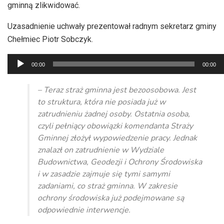
gminną zlikwidować.
Uzasadnienie uchwały prezentował radnym sekretarz gminy
Chełmiec Piotr Sobczyk.
Odtwarzacz
00:00
00:00
plików
dźwiękowych
– Teraz straż gminna jest bezoosobowa. Jest
to struktura, która nie posiada już w
zatrudnieniu żadnej osoby. Ostatnia osoba,
czyli pełniący obowiązki komendanta Straży
Gminnej złożył wypowiedzenie pracy. Jednak
znalazł on zatrudnienie w Wydziale
Budownictwa, Geodezji i Ochrony Środowiska
i w zasadzie zajmuje się tymi samymi
zadaniami, co straż gminna. W zakresie
ochrony środowiska już podejmowane są
odpowiednie interwencje.