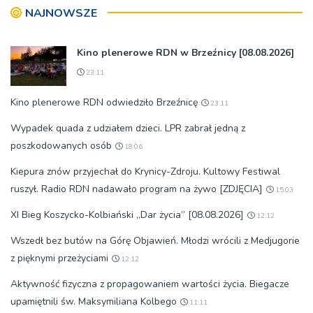
NAJNOWSZE
Kino plenerowe RDN w Brzeźnicy [08.08.2026]
23:11
Kino plenerowe RDN odwiedziło Brzeźnicę
23:11
Wypadek quada z udziałem dzieci. LPR zabrał jedną z
poszkodowanych osób
18:06
Kiepura znów przyjechał do Krynicy-Zdroju. Kultowy Festiwal
ruszył. Radio RDN nadawało program na żywo [ZDJĘCIA]
15:03
XI Bieg Koszycko-Kolbiański „Dar życia” [08.08.2026]
12:12
Wszedł bez butów na Górę Objawień. Młodzi wrócili z Medjugorie
z pięknymi przeżyciami
12:12
Aktywność fizyczna z propagowaniem wartości życia. Biegacze
upamiętnili św. Maksymiliana Kolbego
11:11