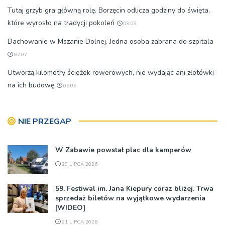
Tutaj grzyb gra główną rolę. Borzęcin odlicza godziny do święta,
które wyrosło na tradycji pokoleń
09:09
Dachowanie w Mszanie Dolnej. Jedna osoba zabrana do szpitala
07:07
Utworzą kilometry ścieżek rowerowych, nie wydając ani złotówki
na ich budowę
06:06
NIE PRZEGAP
W Zabawie powstał plac dla kamperów
29 LIPCA 2026
59. Festiwal im. Jana Kiepury coraz bliżej. Trwa
sprzedaż biletów na wyjątkowe wydarzenia
[WIDEO]
21 LIPCA 2026