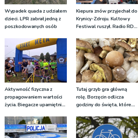
Wypadek quada z udziałem
Kiepura znów przyjechał do
dzieci. LPR zabrał jedną z
Krynicy-Zdroju. Kultowy
poszkodowanych osób
Festiwal ruszył. Radio RDN
nadawało program na
żywo [ZDJĘCIA]
Aktywność fizyczna z
Tutaj grzyb gra główną
propagowaniem wartości
rolę. Borzęcin odlicza
życia. Biegacze upamiętnili
godziny do święta, które
św. Maksymiliana Kolbego
wyrosło na tradycji
pokoleń