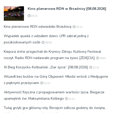
Kino plenerowe RDN w Brzeźnicy [08.08.2026]
23:11
Kino plenerowe RDN odwiedziło Brzeźnicę
23:11
Wypadek quada z udziałem dzieci. LPR zabrał jedną z
poszkodowanych osób
18:06
Kiepura znów przyjechał do Krynicy-Zdroju. Kultowy Festiwal
ruszył. Radio RDN nadawało program na żywo [ZDJĘCIA]
15:03
XI Bieg Koszycko-Kolbiański „Dar życia” [08.08.2026]
12:12
Wszedł bez butów na Górę Objawień. Młodzi wrócili z Medjugorie
z pięknymi przeżyciami
12:12
Aktywność fizyczna z propagowaniem wartości życia. Biegacze
upamiętnili św. Maksymiliana Kolbego
11:11
Tutaj grzyb gra główną rolę. Borzęcin odlicza godziny do święta,