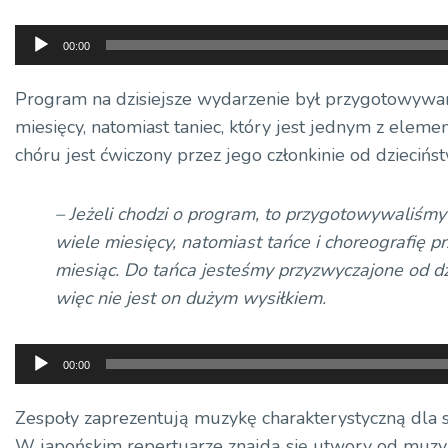
Odtwarzacz
00:00
plików
dźwiękowych
Program na dzisiejsze wydarzenie był przygotowywan
miesięcy, natomiast taniec, który jest jednym z ele
chóru jest ćwiczony przez jego członkinie od dziecińst
– Jeżeli chodzi o program, to przygotowywaliśmy
wiele miesięcy, natomiast tańce i choreografię pr
miesiąc. Do tańca jesteśmy przyzwyczajone od dz
więc nie jest on dużym wysiłkiem.
Odtwarzacz
00:00
plików
dźwiękowych
Zespoły zaprezentują muzykę charakterystyczną dla 
W japońskim repertuarze znajdą się utwory od muzyk