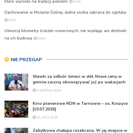
które wyrosło na tradycji pokoleń
09:09
Dachowanie w Mszanie Dolnej. Jedna osoba zabrana do szpitala
07:07
Utworzą kilometry ścieżek rowerowych, nie wydając ani złotówki
na ich budowę
06:06
NIE PRZEGAP
Stawki za odbiór śmieci w dół. Nowe ceny w
gminie zaczną obowiązywać już po wakacjach
5 SIERPNIA 2026
Kino plenerowe RDN w Tarnowie – os. Koszyce
[10.07.2026]
10 LIPCA 2026
Zabytkowa chałupa rozebrana. W jej miejsce w