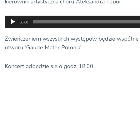
kierownik artystyczna chóru Aleksandra Topor.
Odtwarzacz
00:00
plików
dźwiękowych
Zwieńczeniem wszystkich występów będzie wspólne
utworu 'Gaude Mater Polonia’.
Koncert odbędzie się o godz. 18:00.