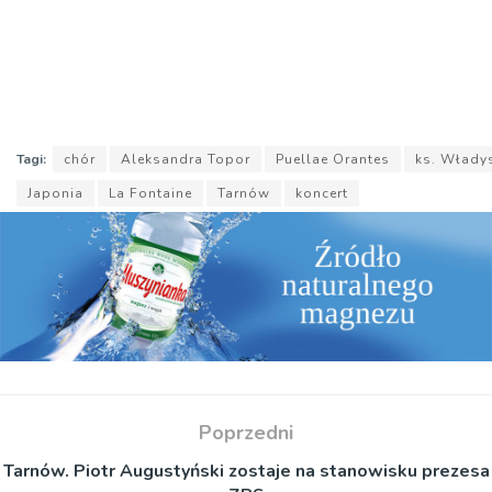
Tagi:
chór
Aleksandra Topor
Puellae Orantes
ks. Włady
Japonia
La Fontaine
Tarnów
koncert
Poprzedni
Tarnów. Piotr Augustyński zostaje na stanowisku prezesa