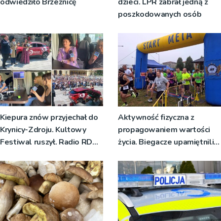
odwiedziło Brzeźnicę
dzieci. LPR zabrał jedną z
poszkodowanych osób
Kiepura znów przyjechał do
Aktywność fizyczna z
Krynicy-Zdroju. Kultowy
propagowaniem wartości
Festiwal ruszył. Radio RDN
życia. Biegacze upamiętnili
nadawało program na żywo
św. Maksymiliana Kolbego
[ZDJĘCIA]