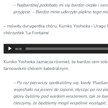
– Najbardziej podobało mi się bardzo ciepłe i ser
przyjęcie. – Bardzo mnie uderzyło piękno tego mi
– mówiły dyrygentka chóru, Kuniko Yoshioka i Urago 
chórzystek 'La Fontaine’.
Odtwarzacz
00:00
plików
dźwiękowych
Kuniko Yoshioka zaznacza również, że bardzo ceni sob
tarnowskim chórem katedralnym.
– Po raz pierwszy spotkaliśmy się, kiedy 'Puellae
wyjechało na jesieni do Japonii, słysząc po raz p
głosy byliśmy pod wielkim wrażeniem, tak że bar
cieszymy, że będziemy mogli wspólnie wystąpić.