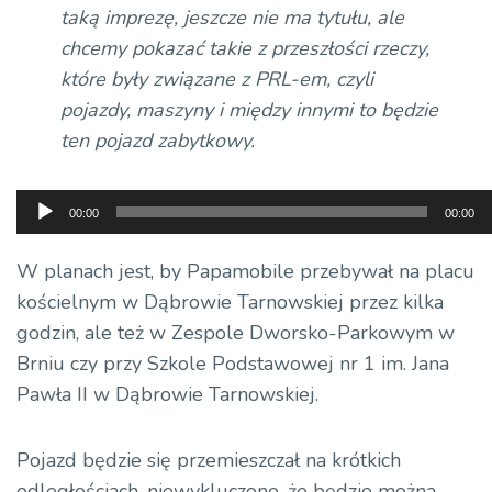
taką imprezę, jeszcze nie ma tytułu, ale
chcemy pokazać takie z przeszłości rzeczy,
które były związane z PRL-em, czyli
pojazdy, maszyny i między innymi to będzie
ten pojazd zabytkowy.
Odtwarzacz
00:00
00:00
plików
dźwiękowych
W planach jest, by Papamobile przebywał na placu
kościelnym w Dąbrowie Tarnowskiej przez kilka
godzin, ale też w Zespole Dworsko-Parkowym w
Brniu czy przy Szkole Podstawowej nr 1 im. Jana
Pawła II w Dąbrowie Tarnowskiej.
Pojazd będzie się przemieszczał na krótkich
odległościach, niewykluczone, że będzie można