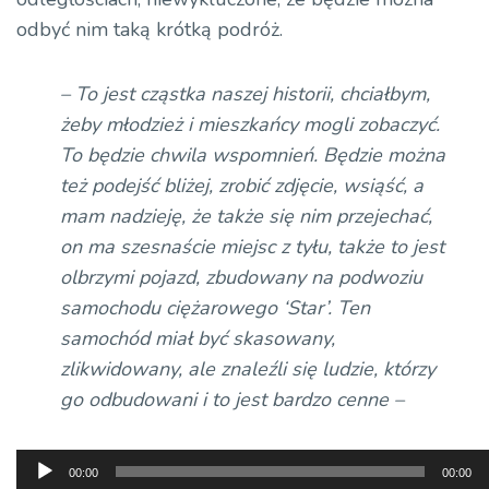
odbyć nim taką krótką podróż.
– To jest cząstka naszej historii, chciałbym,
żeby młodzież i mieszkańcy mogli zobaczyć.
To będzie chwila wspomnień. Będzie można
też podejść bliżej, zrobić zdjęcie, wsiąść, a
mam nadzieję, że także się nim przejechać,
on ma szesnaście miejsc z tyłu, także to jest
olbrzymi pojazd, zbudowany na podwoziu
samochodu ciężarowego ‘Star’. Ten
samochód miał być skasowany,
zlikwidowany, ale znaleźli się ludzie, którzy
go odbudowani i to jest bardzo cenne –
Odtwarzacz
00:00
00:00