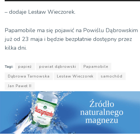
plików
dźwiękowych
– dodaje Lesław Wieczorek.
Papamobile ma się pojawić na Powiślu Dąbrowskim
już od 23 maja i będzie bezpłatnie dostępny przez
kilka dni.
Tagi:
papież
powiat dąbrowski
Papamobile
Dąbrowa Tarnowska
Lesław Wieczorek
samochód
Jan Paweł II