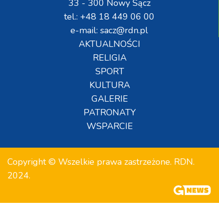
33 - 300 Nowy Sącz
tel.: +48 18 449 06 00
e-mail: sacz@rdn.pl
AKTUALNOŚCI
RELIGIA
SPORT
KULTURA
GALERIE
PATRONATY
WSPARCIE
Copyright © Wszelkie prawa zastrzeżone. RDN.
2024.