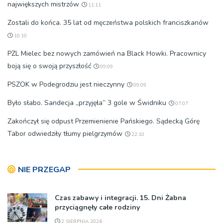
największych mistrzów
11:11
Zostali do końca. 35 lat od męczeństwa polskich franciszkanów
10:10
PZL Mielec bez nowych zamówień na Black Howki. Pracownicy
boją się o swoją przyszłość
09:09
PSZOK w Podegrodziu jest nieczynny
09:09
Było słabo. Sandecja „przyjęła” 3 gole w Świdniku
07:07
Zakończył się odpust Przemienienie Pańskiego. Sądecką Górę
Tabor odwiedziły tłumy pielgrzymów
22:10
NIE PRZEGAP
Czas zabawy i integracji. 15. Dni Żabna
przyciągnęły całe rodziny
2 SIERPNIA 2026