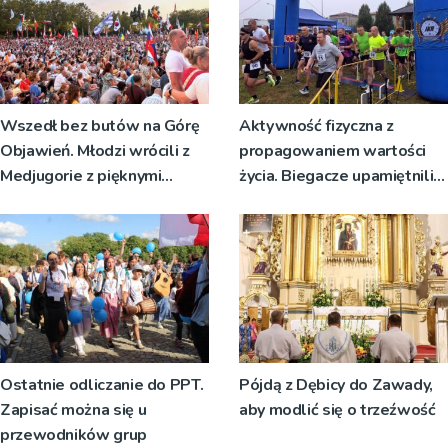
Wszedł bez butów na Górę
Aktywność fizyczna z
Objawień. Młodzi wrócili z
propagowaniem wartości
Medjugorie z pięknymi
życia. Biegacze upamiętnili
przeżyciami
św. Maksymiliana Kolbego
Ostatnie odliczanie do PPT.
Pójdą z Dębicy do Zawady,
Zapisać można się u
aby modlić się o trzeźwość
przewodników grup