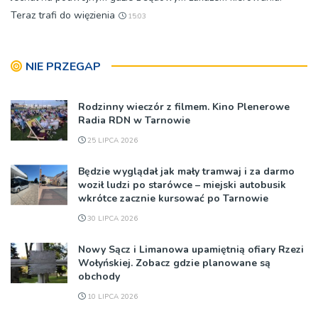
Teraz trafi do więzienia
15:03
NIE PRZEGAP
Rodzinny wieczór z filmem. Kino Plenerowe
Radia RDN w Tarnowie
25 LIPCA 2026
Będzie wyglądał jak mały tramwaj i za darmo
woził ludzi po starówce – miejski autobusik
wkrótce zacznie kursować po Tarnowie
30 LIPCA 2026
Nowy Sącz i Limanowa upamiętnią ofiary Rzezi
Wołyńskiej. Zobacz gdzie planowane są
obchody
10 LIPCA 2026