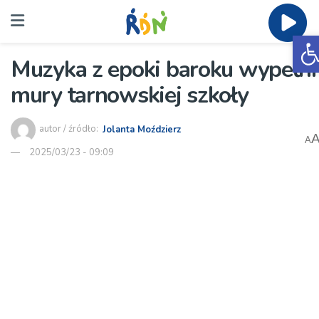
O
Muzyka z epoki baroku wypełni
mury tarnowskiej szkoły
autor / źródło:
Jolanta Moździerz
A
2025/03/23 - 09:09