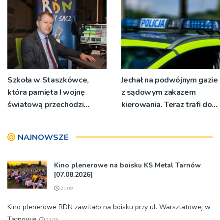
Szkoła w Staszkówce,
Jechał na podwójnym gazie
która pamięta I wojnę
z sądowym zakazem
światową przechodzi
kierowania. Teraz trafi do
przebudowę [WIDEO]
więzienia
NAJNOWSZE
Kino plenerowe na boisku KS Metal Tarnów
[07.08.2026]
21:09
Kino plenerowe RDN zawitało na boisku przy ul. Warsztatowej w
Tarnowie
21:09