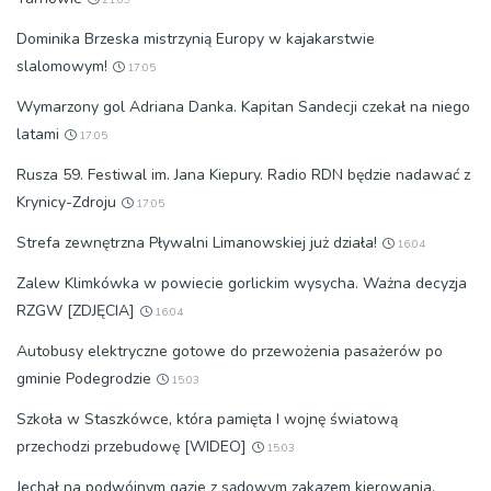
Dominika Brzeska mistrzynią Europy w kajakarstwie
slalomowym!
17:05
Wymarzony gol Adriana Danka. Kapitan Sandecji czekał na niego
latami
17:05
Rusza 59. Festiwal im. Jana Kiepury. Radio RDN będzie nadawać z
Krynicy-Zdroju
17:05
Strefa zewnętrzna Pływalni Limanowskiej już działa!
16:04
Zalew Klimkówka w powiecie gorlickim wysycha. Ważna decyzja
RZGW [ZDJĘCIA]
16:04
Autobusy elektryczne gotowe do przewożenia pasażerów po
gminie Podegrodzie
15:03
Szkoła w Staszkówce, która pamięta I wojnę światową
przechodzi przebudowę [WIDEO]
15:03
Jechał na podwójnym gazie z sądowym zakazem kierowania.