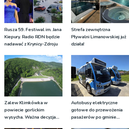
Rusza 59. Festiwal im. Jana
Strefa zewnętrzna
Kiepury. Radio RDN będzie
Pływalni Limanowskiej już
nadawać z Krynicy-Zdroju
działa!
Zalew Klimkówka w
Autobusy elektryczne
powiecie gorlickim
gotowe do przewożenia
wysycha. Ważna decyzja
pasażerów po gminie
RZGW [ZDJĘCIA]
Podegrodzie