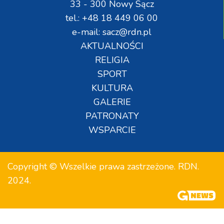
33 - 300 Nowy Sącz
tel.: +48 18 449 06 00
e-mail: sacz@rdn.pl
AKTUALNOŚCI
RELIGIA
SPORT
KULTURA
GALERIE
PATRONATY
WSPARCIE
Copyright © Wszelkie prawa zastrzeżone. RDN.
2024.