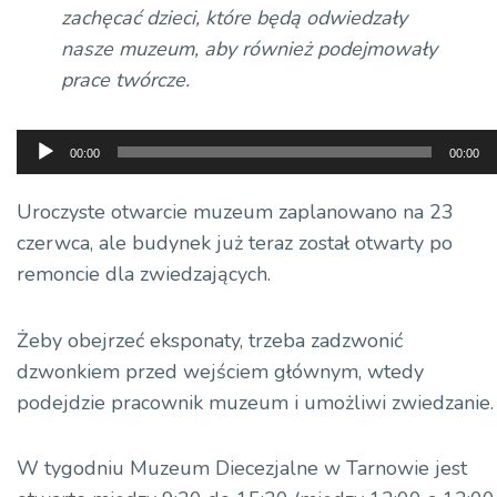
zachęcać dzieci, które będą odwiedzały
nasze muzeum, aby również podejmowały
prace twórcze.
Odtwarzacz
00:00
00:00
plików
dźwiękowych
Uroczyste otwarcie muzeum zaplanowano na 23
czerwca, ale budynek już teraz został otwarty po
remoncie dla zwiedzających.
Żeby obejrzeć eksponaty, trzeba zadzwonić
dzwonkiem przed wejściem głównym, wtedy
podejdzie pracownik muzeum i umożliwi zwiedzanie.
W tygodniu Muzeum Diecezjalne w Tarnowie jest