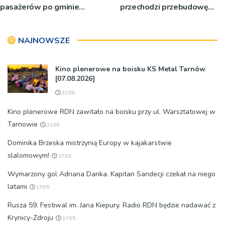
pasażerów po gminie
przechodzi przebudowę
Podegrodzie
[WIDEO]
NAJNOWSZE
Kino plenerowe na boisku KS Metal Tarnów
[07.08.2026]
21:09
Kino plenerowe RDN zawitało na boisku przy ul. Warsztatowej w
Tarnowie
21:09
Dominika Brzeska mistrzynią Europy w kajakarstwie
slalomowym!
17:05
Wymarzony gol Adriana Danka. Kapitan Sandecji czekał na niego
latami
17:05
Rusza 59. Festiwal im. Jana Kiepury. Radio RDN będzie nadawać z
Krynicy-Zdroju
17:05