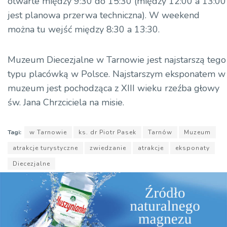
otwarte między 9:30 do 15:30 (między 12:00 a 13:00
jest planowa przerwa techniczna). W weekend
można tu wejść między 8:30 a 13:30.
Muzeum Diecezjalne w Tarnowie jest najstarszą tego
typu placówką w Polsce. Najstarszym eksponatem w
muzeum jest pochodząca z XIII wieku rzeźba głowy
św. Jana Chrzciciela na misie.
Tagi:
w Tarnowie
ks. dr Piotr Pasek
Tarnów
Muzeum
atrakcje turystyczne
zwiedzanie
atrakcje
eksponaty
Diecezjalne