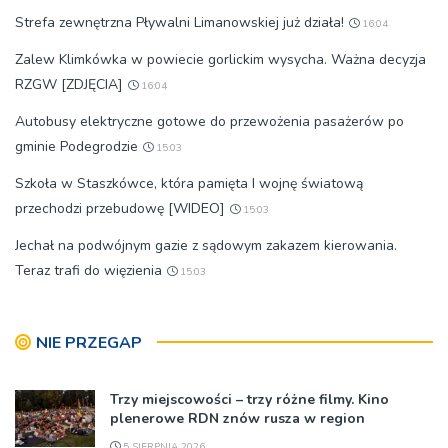
Strefa zewnętrzna Pływalni Limanowskiej już działa!
16:04
Zalew Klimkówka w powiecie gorlickim wysycha. Ważna decyzja
RZGW [ZDJĘCIA]
16:04
Autobusy elektryczne gotowe do przewożenia pasażerów po
gminie Podegrodzie
15:03
Szkoła w Staszkówce, która pamięta I wojnę światową
przechodzi przebudowę [WIDEO]
15:03
Jechał na podwójnym gazie z sądowym zakazem kierowania.
Teraz trafi do więzienia
15:03
NIE PRZEGAP
Trzy miejscowości – trzy różne filmy. Kino
plenerowe RDN znów rusza w region
5 SIERPNIA 2026