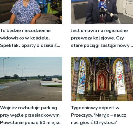
To będzie niecodzienne
Jest umowa na regionalne
widowisko w kościele.
przewozy kolejowe. Czy
Spektakl oparty o działa św.
stare pociągi zastąpi nowy
Teresy Wielkiej
tabor?
Wojnicz rozbuduje parking
Tygodniowy odpust w
przy węźle przesiadkowym.
Przeczycy. 'Maryjo – naucz
Powstanie ponad 60 miejsc
nas głosić Chrystusa’