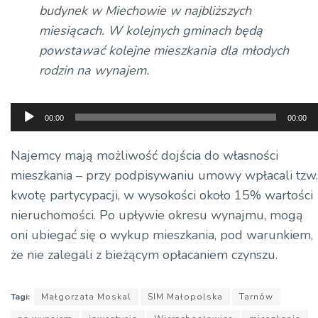
budynek w Miechowie w najbliższych
miesiącach. W kolejnych gminach będą
powstawać kolejne mieszkania dla młodych
rodzin na wynajem.
Odtwarzacz
00:00
00:00
plików
dźwiękowych
Najemcy mają możliwość dojścia do własności
mieszkania – przy podpisywaniu umowy wpłacali tzw.
kwotę partycypacji, w wysokości około 15% wartości
nieruchomości. Po upływie okresu wynajmu, mogą
oni ubiegać się o wykup mieszkania, pod warunkiem,
że nie zalegali z bieżącym opłacaniem czynszu.
Tagi:
Małgorzata Moskal
SIM Małopolska
Tarnów