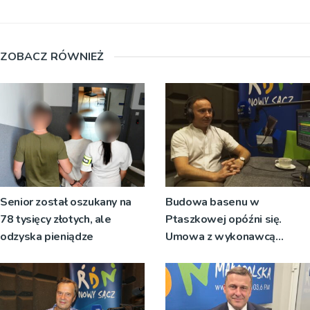
ZOBACZ RÓWNIEŻ
Senior został oszukany na
Budowa basenu w
78 tysięcy złotych, ale
Ptaszkowej opóźni się.
odzyska pieniądze
Umowa z wykonawcą
wyłonionym w przetargu nie
zostanie podpisana