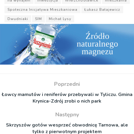
na wynajem
inwestycja
Wierzchosławice
mieszkania
Społeczna Inicjatywa Mieszkaniowa
Łukasz Bałajewicz
Dwudniaki
SIM
Michał Lysy
Poprzedni
Łowcy mamutów i reniferów przebywali w Tyliczu. Gmina
Krynica-Zdrój zrobi o nich park
Następny
Skrzyszów gotów wesprzeć obwodnicę Tarnowa, ale
tylko z pierwotnym projektem