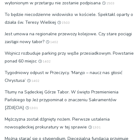
wyłonionym w przetargu nie zostanie podpisana
15:03
To będzie niecodzienne widowisko w kościele. Spektakl oparty o
działa św. Teresy Wielkiej
15:03
Jest umowa na regionalne przewozy kolejowe. Czy stare pociągi
zastąpi nowy tabor?
14:02
Wojnicz rozbuduje parking przy węźle przesiadkowym. Powstanie
ponad 60 miejsc
14:02
Tygodniowy odpust w Przeczycy. 'Maryjo – naucz nas głosić
Chrystusa’
14:02
Tłumy na Sądeckiej Górze Tabor. W święto Przemienienia
Pańskiego bp Jeż przypominał o znaczeniu Sakramentów
[ZDJĘCIA]
13:01
Mężczyzna został dźgnięty nożem. Pierwsze ustalenia
nowosądeckiej prokuratury w tej sprawie
13:01
Można starać się o stypendium. Diecezjalna fundacja przyjmuje