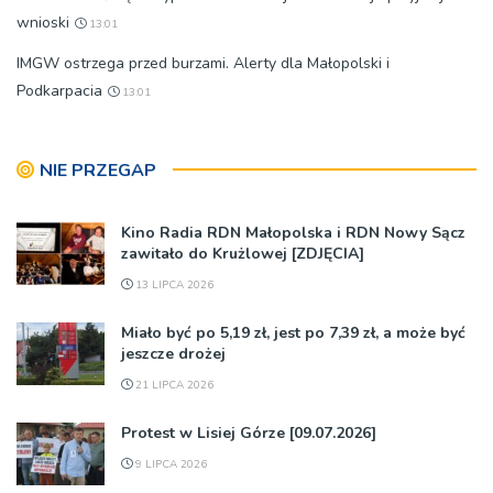
wnioski
13:01
IMGW ostrzega przed burzami. Alerty dla Małopolski i
Podkarpacia
13:01
NIE PRZEGAP
Kino Radia RDN Małopolska i RDN Nowy Sącz
zawitało do Krużlowej [ZDJĘCIA]
13 LIPCA 2026
Miało być po 5,19 zł, jest po 7,39 zł, a może być
jeszcze drożej
21 LIPCA 2026
Protest w Lisiej Górze [09.07.2026]
9 LIPCA 2026