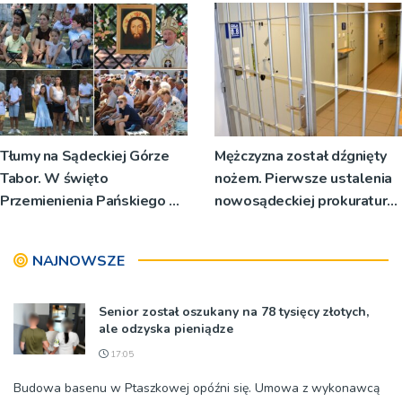
Tłumy na Sądeckiej Górze
Mężczyzna został dźgnięty
Tabor. W święto
nożem. Pierwsze ustalenia
Przemienienia Pańskiego bp
nowosądeckiej prokuratury
Jeż przypominał o znaczeniu
w tej sprawie
Sakramentów [ZDJĘCIA]
NAJNOWSZE
Senior został oszukany na 78 tysięcy złotych,
ale odzyska pieniądze
17:05
Budowa basenu w Ptaszkowej opóźni się. Umowa z wykonawcą