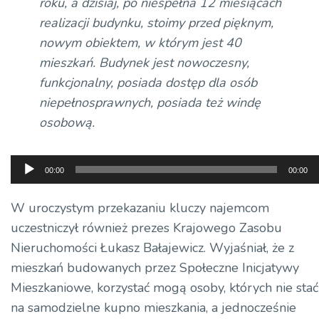
roku, a dzisiaj, po niespełna 12 miesiącach
realizacji budynku, stoimy przed pięknym,
nowym obiektem, w którym jest 40
mieszkań. Budynek jest nowoczesny,
funkcjonalny, posiada dostęp dla osób
niepełnosprawnych, posiada też windę
osobową.
Odtwarzacz
00:00
00:00
plików
dźwiękowych
W uroczystym przekazaniu kluczy najemcom
uczestniczył również prezes Krajowego Zasobu
Nieruchomości Łukasz Bałajewicz. Wyjaśniał, że z
mieszkań budowanych przez Społeczne Inicjatywy
Mieszkaniowe, korzystać mogą osoby, których nie stać
na samodzielne kupno mieszkania, a jednocześnie