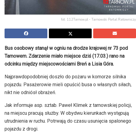
fot. 112Tarnow.pl - Tarnowski Portal Ratowniczy
Bus osobowy stanął w ogniu na drodze krajowej nr 73 pod
Tarnowem. Zdarzenie miało miejsce dziś (17.03.) rano na
odcinku między miejscowościami Breń a Lisia Góra.
Najprawdopodobniej doszło do pożaru w komorze silnika
pojazdu. Pasażerowie mieli opuścić busa o własnych siłach,
nikt nie odniósł obrażeń.
Jak informuje asp. sztab. Paweł Klimek z tarnowskiej policji,
na miejscu pracują służby. W obydwu kierunkach występują
utrudnienia w ruchu. Potrwają do czasu usunięcia spalonego
pojazdu z drogi.