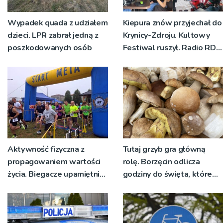
Wypadek quada z udziałem
Kiepura znów przyjechał do
dzieci. LPR zabrał jedną z
Krynicy-Zdroju. Kultowy
poszkodowanych osób
Festiwal ruszył. Radio RDN
nadawało program na
żywo [ZDJĘCIA]
Aktywność fizyczna z
Tutaj grzyb gra główną
propagowaniem wartości
rolę. Borzęcin odlicza
życia. Biegacze upamiętnili
godziny do święta, które
św. Maksymiliana Kolbego
wyrosło na tradycji
pokoleń