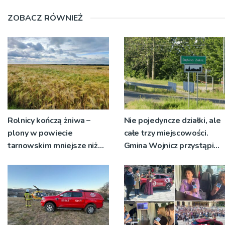
ZOBACZ RÓWNIEŻ
Rolnicy kończą żniwa –
Nie pojedyncze działki, ale
plony w powiecie
całe trzy miejscowości.
tarnowskim mniejsze niż
Gmina Wojnicz przystąpi
rok temu
do zmian w dokumentach
planistycznych