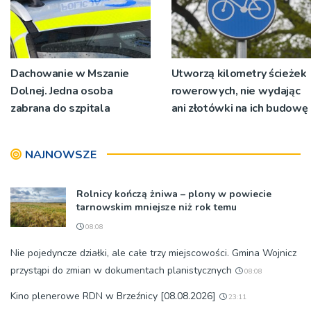
Dachowanie w Mszanie
Utworzą kilometry ścieżek
Dolnej. Jedna osoba
rowerowych, nie wydając
zabrana do szpitala
ani złotówki na ich budowę
NAJNOWSZE
Rolnicy kończą żniwa – plony w powiecie
tarnowskim mniejsze niż rok temu
08:08
Nie pojedyncze działki, ale całe trzy miejscowości. Gmina Wojnicz
przystąpi do zmian w dokumentach planistycznych
08:08
Kino plenerowe RDN w Brzeźnicy [08.08.2026]
23:11