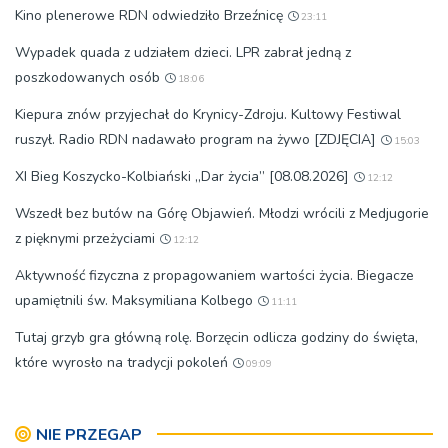
Kino plenerowe RDN odwiedziło Brzeźnicę
23:11
Wypadek quada z udziałem dzieci. LPR zabrał jedną z
poszkodowanych osób
18:06
Kiepura znów przyjechał do Krynicy-Zdroju. Kultowy Festiwal
ruszył. Radio RDN nadawało program na żywo [ZDJĘCIA]
15:03
XI Bieg Koszycko-Kolbiański „Dar życia” [08.08.2026]
12:12
Wszedł bez butów na Górę Objawień. Młodzi wrócili z Medjugorie
z pięknymi przeżyciami
12:12
Aktywność fizyczna z propagowaniem wartości życia. Biegacze
upamiętnili św. Maksymiliana Kolbego
11:11
Tutaj grzyb gra główną rolę. Borzęcin odlicza godziny do święta,
które wyrosło na tradycji pokoleń
09:09
NIE PRZEGAP