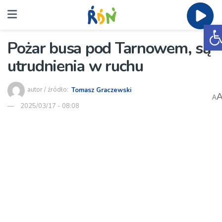
O
Pożar busa pod Tarnowem, są
utrudnienia w ruchu
autor / źródło:
Tomasz Graczewski
A
2025/03/17 - 08:08