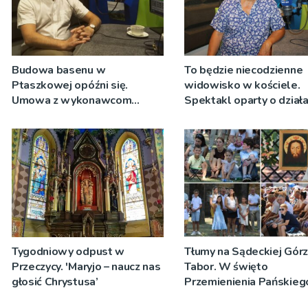
Budowa basenu w
To będzie niecodzienne
Ptaszkowej opóźni się.
widowisko w kościele.
Umowa z wykonawcom
Spektakl oparty o działa
wyłonionym w przetargu nie
Teresy Wielkiej
zostanie podpisana
Tygodniowy odpust w
Tłumy na Sądeckiej Gór
Przeczycy. 'Maryjo – naucz nas
Tabor. W święto
głosić Chrystusa’
Przemienienia Pańskieg
Jeż przypominał o znacz