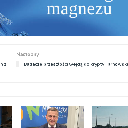
Następny
n z
Badacze przeszłości wejdą do krypty Tarnowsk