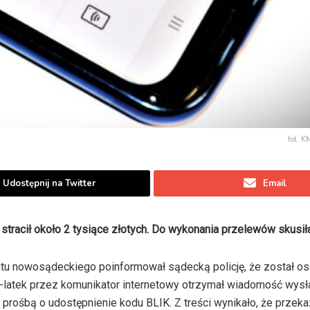
fot. 
Udostępnij na Twitter
Email
stracił około 2 tysiące złotych. Do wykonania przelewów skusił
tu nowosądeckiego poinformował sądecką policję, że został o
latek przez komunikator internetowy otrzymał wiadomość wysł
prośbą o udostępnienie kodu BLIK. Z treści wynikało, że przeka