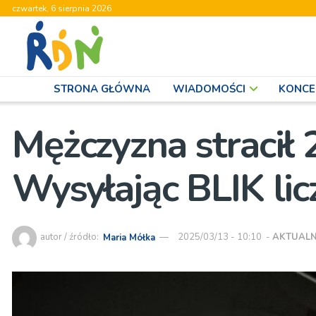
czwartek, 6 sierpnia 2026
STRONA GŁÓWNA
WIADOMOŚCI
KONCE
Mężczyzna stracił 2
Wysyłając BLIK lic
autor / źródło:
Maria Mółka
2025/03/13 - 10:10
-
AKTUALN