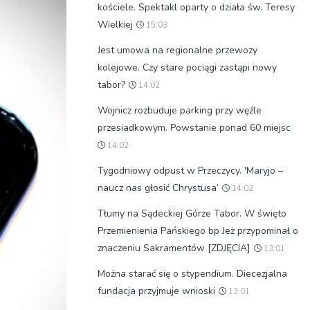
kościele. Spektakl oparty o działa św. Teresy
Wielkiej
15:03
Jest umowa na regionalne przewozy
kolejowe. Czy stare pociągi zastąpi nowy
tabor?
14:02
Wojnicz rozbuduje parking przy węźle
przesiadkowym. Powstanie ponad 60 miejsc
14:02
Tygodniowy odpust w Przeczycy. 'Maryjo –
naucz nas głosić Chrystusa’
14:02
Tłumy na Sądeckiej Górze Tabor. W święto
Przemienienia Pańskiego bp Jeż przypominał o
znaczeniu Sakramentów [ZDJĘCIA]
13:01
Można starać się o stypendium. Diecezjalna
fundacja przyjmuje wnioski
13:01