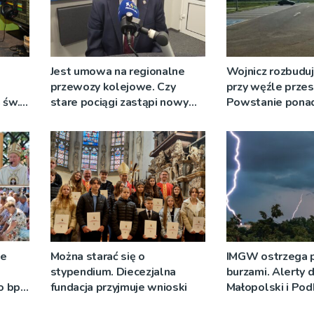
Jest umowa na regionalne
Wojnicz rozbuduj
przewozy kolejowe. Czy
przy węźle prze
 św.
stare pociągi zastąpi nowy
Powstanie ponad
tabor?
ze
Można starać się o
IMGW ostrzega 
stypendium. Diecezjalna
burzami. Alerty d
o bp
fundacja przyjmuje wnioski
Małopolski i Pod
eniu