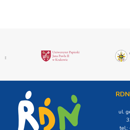
Sakramentów [ZDJĘCIA
RDN
ul. 
3
tel.