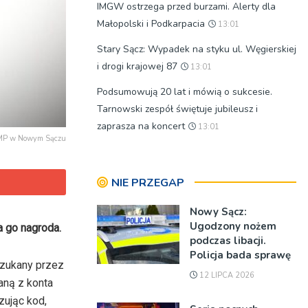
IMGW ostrzega przed burzami. Alerty dla
Małopolski i Podkarpacia
13:01
Stary Sącz: Wypadek na styku ul. Węgierskiej
i drogi krajowej 87
13:01
Podsumowują 20 lat i mówią o sukcesie.
Tarnowski zespół świętuje jubileusz i
zaprasza na koncert
13:01
KMP w Nowym Sączu
NIE PRZEGAP
Nowy Sącz:
Ugodzony nożem
a go nagroda.
podczas libacji.
Policja bada sprawę
szukany przez
12 LIPCA 2026
aną z konta
zując kod,