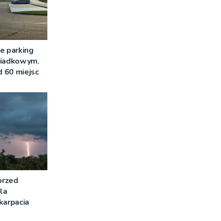
e parking
siadkowym.
 60 miejsc
przed
la
karpacia