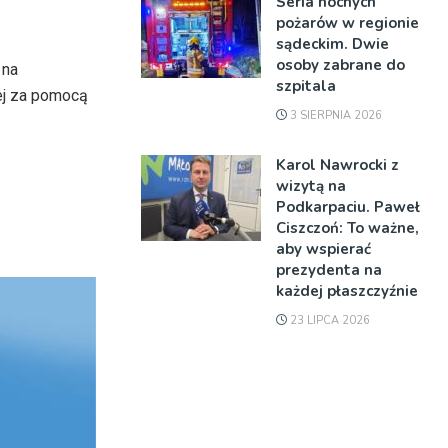
Seria nocnych
pożarów w regionie
sądeckim. Dwie
osoby zabrane do
 na
szpitala
nej za pomocą
3 SIERPNIA 2026
Karol Nawrocki z
wizytą na
Podkarpaciu. Paweł
Ciszczoń: To ważne,
aby wspierać
prezydenta na
każdej płaszczyźnie
23 LIPCA 2026