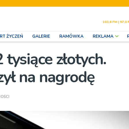
103,6 FM | 97,0 
RT ŻYCZEŃ
GALERIE
RAMÓWKA
REKLAMA
 tysiące złotych.
zył na nagrodę
OŚCI