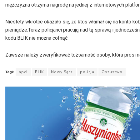
mężczyzna otrzyma nagrodę na jednej z internetowych platf
Niestety wkrótce okazało się, że ktoś włamał się na konto ko
pieniądze.Teraz policjanci pracują nad tą sprawą i jednocześ
kodu BLIK nie można cofnąć.
Zawsze należy zweryfikować tożsamość osoby, która prosi na
Tagi:
apel
BLIK
Nowy Sącz
policja
Oszustwo