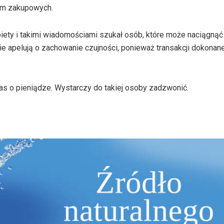
orm zakupowych.
biety i takimi wiadomościami szukał osób, które może naciągnąć
nie apelują o zachowanie czujności, ponieważ transakcji dokona
s o pieniądze. Wystarczy do takiej osoby zadzwonić.