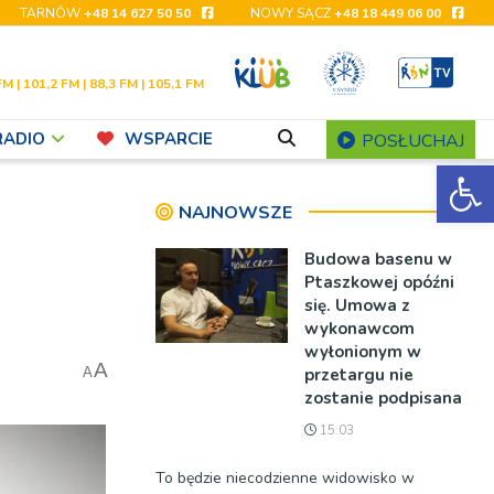
TARNÓW
+48 14 627 50 50
NOWY SĄCZ
+48 18 449 06 00
FM | 101,2 FM | 88,3 FM | 105,1 FM
RADIO
WSPARCIE
POSŁUCHAJ
Ot
NAJNOWSZE
Budowa basenu w
Ptaszkowej opóźni
się. Umowa z
wykonawcom
wyłonionym w
A
przetargu nie
A
zostanie podpisana
15:03
To będzie niecodzienne widowisko w