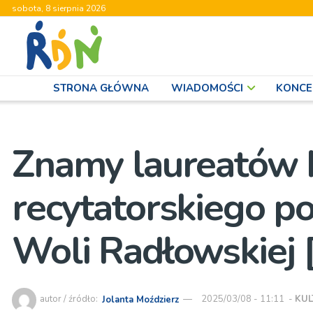
sobota, 8 sierpnia 2026
STRONA GŁÓWNA
WIADOMOŚCI
KONCE
Znamy laureatów 
recytatorskiego po
Woli Radłowskiej [
autor / źródło:
Jolanta Moździerz
2025/03/08 - 11:11
-
KU