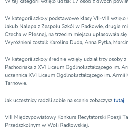
W tej kategorii wzięło udział 17 osób z dwóch powia
W kategorii szkoły podstawowe klasy VII-VIII wzięło
Jakub Nalepa z Zespołu Szkół w Radłowie, drugie mi
Czecha w Pleśnej, na trzecim miejscu uplasowała się 
Wyróżnieni zostali: Karolina Duda, Anna Pytka, Marci
W kategorii szkoły średnie wzięły udział trzy osoby 
Pachocińska z XVI Liceum Ogólnokształcącego im. Arm
uczennica XVI Liceum Ogólnokształcącego im. Armii 
Tarnowie.
Jak uczestnicy radzili sobie na scenie zobaczysz
tutaj
VIII Międzypowiatowy Konkurs Recytatorski Poezji T
Przedszkolnym w Woli Radłowskiej.