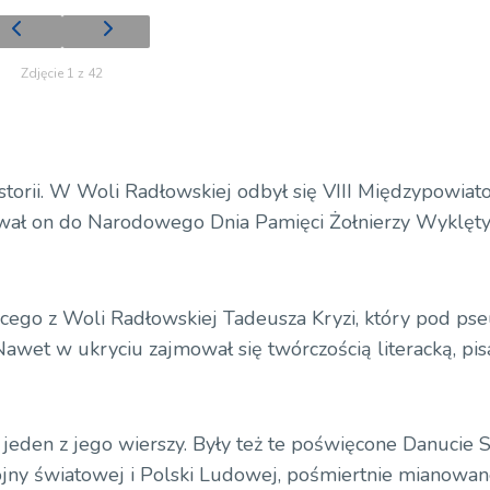
Zdjęcie 1 z 42
istorii. W Woli Radłowskiej odbył się VIII Międzypowia
ywał on do Narodowego Dnia Pamięci Żołnierzy Wyklęty
dzącego z Woli Radłowskiej Tadeusza Kryzi, który pod 
wet w ukryciu zajmował się twórczością literacką, pisa
jeden z jego wierszy. Były też te poświęcone Danucie 
 wojny światowej i Polski Ludowej, pośmiertnie mianowan