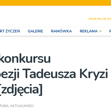
103,6 FM | 97,0 
RT ŻYCZEŃ
GALERIE
RAMÓWKA
REKLAMA
konkursu
ezji Tadeusza Kryzi
zdjęcia]
LTURA
,
AKTUALNOŚCI