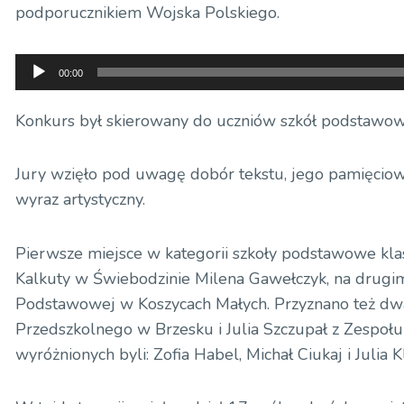
podporucznikiem Wojska Polskiego.
Odtwarzacz
00:00
plików
dźwiękowych
Konkurs był skierowany do uczniów szkół podstawo
Jury wzięło pod uwagę dobór tekstu, jego pamięciowe
wyraz artystyczny.
Pierwsze miejsce w kategorii szkoły podstawowe klas
Kalkuty w Świebodzinie Milena Gawełczyk, na drugim 
Podstawowej w Koszycach Małych. Przyznano też dwa 
Przedszkolnego w Brzesku i Julia Szczupał z Zespo
wyróżnionych byli: Zofia Habel, Michał Ciukaj i Julia K