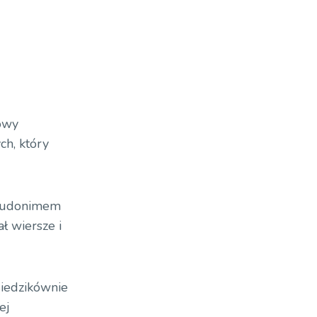
towy
ch, który
pseudonimem
ł wiersze i
Siedzikównie
ej