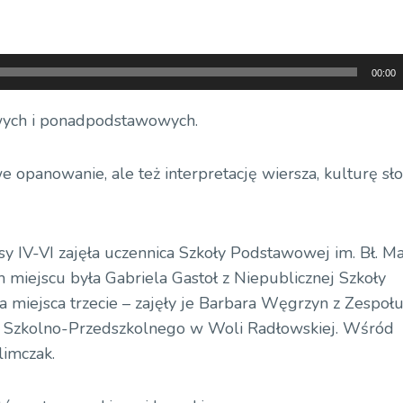
00:00
wych i ponadpodstawowych.
 opanowanie, ale też interpretację wiersza, kulturę sł
y IV-VI zajęła uczennica Szkoły Podstawowej im. Bł. Ma
miejscu była Gabriela Gastoł z Niepublicznej Szkoły
miejsca trzecie – zajęły je Barbara Węgrzyn z Zespoł
łu Szkolno-Przedszkolnego w Woli Radłowskiej. Wśród
limczak.