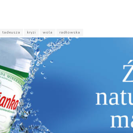
tadeusza
kryzi
wola
radłowska