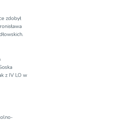
ce zdobył
ronisława
dłowskich.
a
 Soska
ak z IV LO w
kolno-