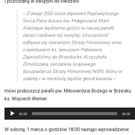
i pozostaną w świątyni do niedzieli.
– Z okazji 350–lecia objawień Najświętszego
Serca Pana Jezusa św. Małgorzacie Marii
Alacoque będziemy gościć w naszej parafii
obraz i relikwie tej świętej. Uroczystość
odbywa się staraniem Straży Honorowej wraz
z opiekunem ks. Januszem Pabianem.
Zaprosiliśmy do Brzeska ks. Krzysztofa
Zimończyka, sercanina, krajowego
duszpasterza Straży Honorowej NSPJ, który w
sobotę i w niedzielę będzie głosił kazania –
mówi proboszcz parafii pw. Miłosierdzia Bożego w Brzesku
ks. Wojciech Werner.
Odtwarzacz
00:00
00:00
plików
dźwiękowych
W sobotę, 1 marca o godzinie 18.00 nastąpi wprowadzenie