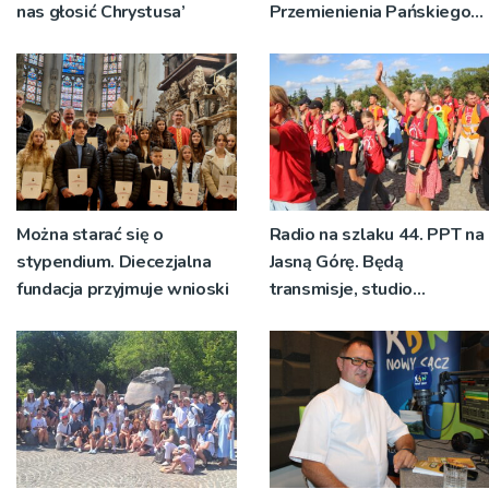
nas głosić Chrystusa’
Przemienienia Pańskiego
bp Jeż przypominał o
znaczeniu Sakramentów
[ZDJĘCIA]
Można starać się o
Radio na szlaku 44. PPT na
stypendium. Diecezjalna
Jasną Górę. Będą
fundacja przyjmuje wnioski
transmisje, studio
pielgrzymkowe,
pozdrowienia