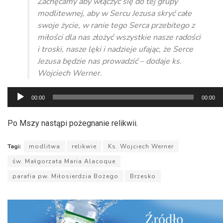
Zachęcamy aby włączyć się do tej grupy
modlitewnej, aby w Sercu Jezusa skryć całe
swoje życie, w ranie tego Serca przebitego z
miłości dla nas złożyć wszystkie nasze radości
i troski, nasze lęki i nadzieje ufając, że Serce
Jezusa będzie nas prowadzić – dodaje ks.
Wojciech Werner.
Odtwarzacz
00:00
00:00
plików
dźwiękowych
Po Mszy nastąpi pożegnanie relikwii.
Tagi:
modlitwa
relikwie
Ks. Wojciech Werner
św. Małgorzata Maria Alacoque
parafia pw. Miłosierdzia Bożego
Brzesko