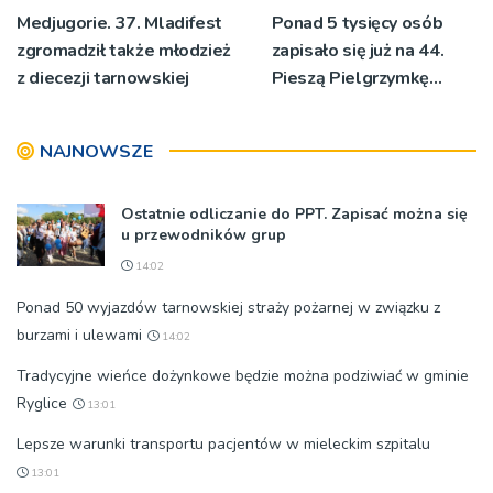
Medjugorie. 37. Mladifest
Ponad 5 tysięcy osób
zgromadził także młodzież
zapisało się już na 44.
z diecezji tarnowskiej
Pieszą Pielgrzymkę
Tarnowską [WIDEO]
NAJNOWSZE
Ostatnie odliczanie do PPT. Zapisać można się
u przewodników grup
14:02
Ponad 50 wyjazdów tarnowskiej straży pożarnej w związku z
burzami i ulewami
14:02
Tradycyjne wieńce dożynkowe będzie można podziwiać w gminie
Ryglice
13:01
Lepsze warunki transportu pacjentów w mieleckim szpitalu
13:01