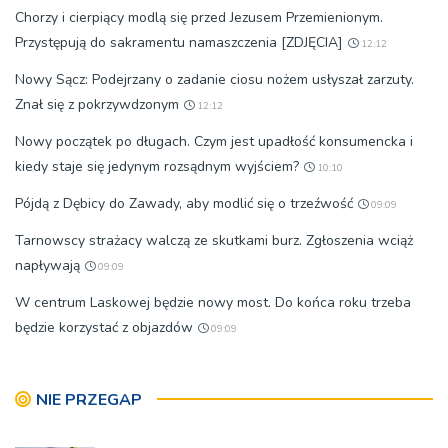
Chorzy i cierpiący modlą się przed Jezusem Przemienionym.
Przystępują do sakramentu namaszczenia [ZDJĘCIA]
12:12
Nowy Sącz: Podejrzany o zadanie ciosu nożem usłyszał zarzuty.
Znał się z pokrzywdzonym
12:12
Nowy początek po długach. Czym jest upadłość konsumencka i
kiedy staje się jedynym rozsądnym wyjściem?
10:10
Pójdą z Dębicy do Zawady, aby modlić się o trzeźwość
09:09
Tarnowscy strażacy walczą ze skutkami burz. Zgłoszenia wciąż
napływają
09:09
W centrum Laskowej będzie nowy most. Do końca roku trzeba
będzie korzystać z objazdów
09:09
NIE PRZEGAP