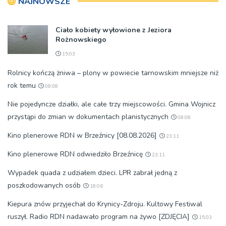
NAJNOWSZE
Ciało kobiety wyłowione z Jeziora
Rożnowskiego
15:03
Rolnicy kończą żniwa – plony w powiecie tarnowskim mniejsze niż
rok temu
08:08
Nie pojedyncze działki, ale całe trzy miejscowości. Gmina Wojnicz
przystąpi do zmian w dokumentach planistycznych
08:08
Kino plenerowe RDN w Brzeźnicy [08.08.2026]
23:11
Kino plenerowe RDN odwiedziło Brzeźnicę
23:11
Wypadek quada z udziałem dzieci. LPR zabrał jedną z
poszkodowanych osób
18:06
Kiepura znów przyjechał do Krynicy-Zdroju. Kultowy Festiwal
ruszył. Radio RDN nadawało program na żywo [ZDJĘCIA]
15:03