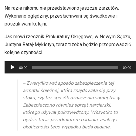
Na razie nikomu nie przedstawiono jeszcze zarzutów.
Wykonano oględziny, przesłuchiwani są świadkowie i
poszukiwani kolejni.
Jak mówi rzecznik Prokuratury Okręgowej w Nowym Sączu,
Justyna Rataj-Mykietyn, teraz trzeba będzie przeprowadzić
kolejne czynności.
Odtwarzacz
00:00
00:00
plików
dźwiękowych
– Zweryfikować sposób zabezpieczenia tej
armatki śnieżnej, która znajdowała się przy
stoku, czy też sposób oznaczenia samej trasy.
Zabezpieczono również sprzęt narciarski,
którego używał pokrzywdzony. Wszystko to
będzie teraz przedmiotem badania, analizy i
okoliczności tego wypadku będą badane.