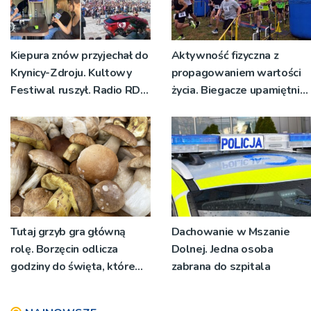
Kiepura znów przyjechał do
Aktywność fizyczna z
Krynicy-Zdroju. Kultowy
propagowaniem wartości
Festiwal ruszył. Radio RDN
życia. Biegacze upamiętnili
nadawało program na
św. Maksymiliana Kolbego
żywo [ZDJĘCIA]
Tutaj grzyb gra główną
Dachowanie w Mszanie
rolę. Borzęcin odlicza
Dolnej. Jedna osoba
godziny do święta, które
zabrana do szpitala
wyrosło na tradycji
pokoleń