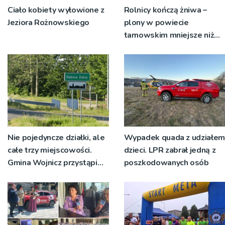
Ciało kobiety wyłowione z
Rolnicy kończą żniwa –
Jeziora Rożnowskiego
plony w powiecie
tarnowskim mniejsze niż
rok temu
Nie pojedyncze działki, ale
Wypadek quada z udziałem
całe trzy miejscowości.
dzieci. LPR zabrał jedną z
Gmina Wojnicz przystąpi
poszkodowanych osób
do zmian w dokumentach
planistycznych