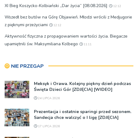
XI Bieg Koszycko-Kolbiański „Dar życia” [08.08.2026]
12:12
Wszedł bez butów na Górę Objawień. Młodzi wrócili z Medjugorie
z pięknymi przeżyciami
12:12
Aktywność fizyczna z propagowaniem wartości życia. Biegacze
upamiętnili św. Maksymiliana Kolbego
11:11
NIE PRZEGAP
Meksyk i Orawa. Kolejny piękny dzień podczas
Święta Dzieci Gór [ZDJĘCIA] [WIDEO]
24 LIPCA 2026
Prezentacja i ostatnie sparingi przed sezonem.
Sandecja chce walczyć o I ligę [ZDJĘCIA]
17 LIPCA 2026