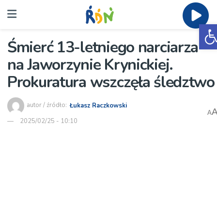
O
Śmierć 13-letniego narciarza
na Jaworzynie Krynickiej.
Prokuratura wszczęła śledztwo
autor / źródło:
Łukasz Raczkowski
A
2025/02/25 - 10:10