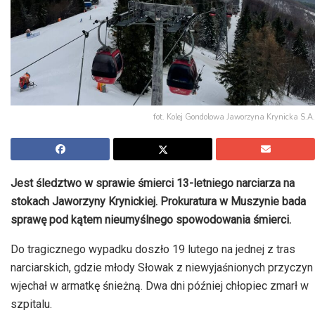
fot. Kolej Gondolowa Jaworzyna Krynicka S.A.
Jest śledztwo w sprawie śmierci 13-letniego narciarza na
stokach Jaworzyny Krynickiej. Prokuratura w Muszynie bada
sprawę pod kątem nieumyślnego spowodowania śmierci.
Do tragicznego wypadku doszło 19 lutego na jednej z tras
narciarskich, gdzie młody Słowak z niewyjaśnionych przyczyn
wjechał w armatkę śnieżną. Dwa dni później chłopiec zmarł w
szpitalu.