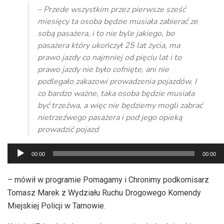
– Przede wszystkim przez pierwsze sześć
miesięcy ta osoba będzie musiała zabierać ze
sobą pasażera, i to nie byle jakiego, bo
pasażera który ukończył 25 lat życia, ma
prawo jazdy co najmniej od pięciu lat i to
prawo jazdy nie było cofnięte, ani nie
podlegało zakazowi prowadzenia pojazdów. I
co bardzo ważne, taka osoba będzie musiała
być trzeźwa, a więc nie będziemy mogli zabrać
nietrzeźwego pasażera i pod jego opieką
prowadzić pojazd
Odtwarzacz
00:00
00:00
plików
dźwiękowych
– mówił w programie Pomagamy i Chronimy podkomisarz
Tomasz Marek z Wydziału Ruchu Drogowego Komendy
Miejskiej Policji w Tarnowie.