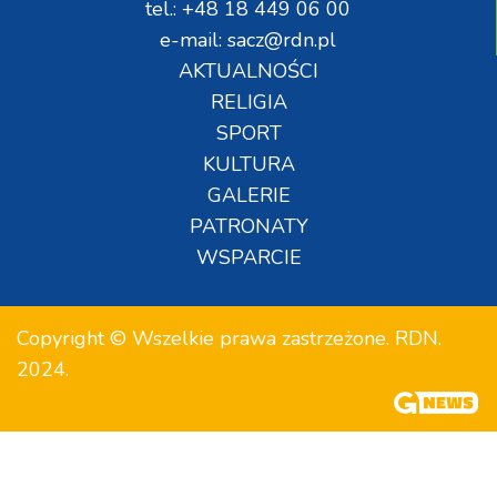
tel.: +48 18 449 06 00
e-mail: sacz@rdn.pl
AKTUALNOŚCI
RELIGIA
SPORT
KULTURA
GALERIE
PATRONATY
WSPARCIE
Copyright © Wszelkie prawa zastrzeżone. RDN.
2024.