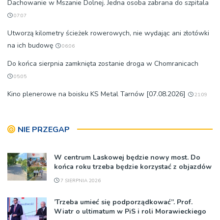
Dachowanie w Mszanie Dolnej. Jedna osoba zabrana do szpitala
07:07
Utworzą kilometry ścieżek rowerowych, nie wydając ani złotówki
na ich budowę
06:06
Do końca sierpnia zamknięta zostanie droga w Chomranicach
05:05
Kino plenerowe na boisku KS Metal Tarnów [07.08.2026]
21:09
NIE PRZEGAP
W centrum Laskowej będzie nowy most. Do
końca roku trzeba będzie korzystać z objazdów
7 SIERPNIA 2026
’Trzeba umieć się podporządkować”. Prof.
Wiatr o ultimatum w PiS i roli Morawieckiego