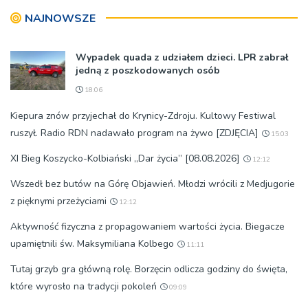
NAJNOWSZE
Wypadek quada z udziałem dzieci. LPR zabrał
jedną z poszkodowanych osób
18:06
Kiepura znów przyjechał do Krynicy-Zdroju. Kultowy Festiwal
ruszył. Radio RDN nadawało program na żywo [ZDJĘCIA]
15:03
XI Bieg Koszycko-Kolbiański „Dar życia” [08.08.2026]
12:12
Wszedł bez butów na Górę Objawień. Młodzi wrócili z Medjugorie
z pięknymi przeżyciami
12:12
Aktywność fizyczna z propagowaniem wartości życia. Biegacze
upamiętnili św. Maksymiliana Kolbego
11:11
Tutaj grzyb gra główną rolę. Borzęcin odlicza godziny do święta,
które wyrosło na tradycji pokoleń
09:09