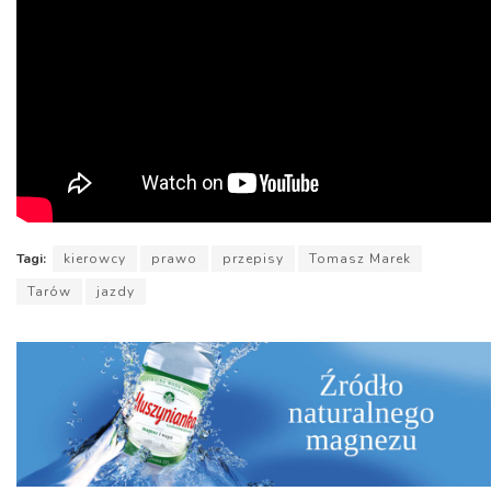
Tagi:
kierowcy
prawo
przepisy
Tomasz Marek
Tarów
jazdy