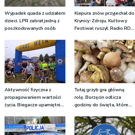
Wypadek quada z udziałem
Kiepura znów przyjechał do
dzieci. LPR zabrał jedną z
Krynicy-Zdroju. Kultowy
poszkodowanych osób
Festiwal ruszył. Radio RDN
nadawało program na
żywo [ZDJĘCIA]
Aktywność fizyczna z
Tutaj grzyb gra główną
propagowaniem wartości
rolę. Borzęcin odlicza
życia. Biegacze upamiętnili
godziny do święta, które
św. Maksymiliana Kolbego
wyrosło na tradycji
pokoleń