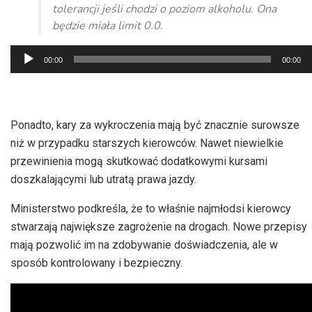
tolerancji jeśli chodzi o poziom alkoholu. Ona
będzie miała limit 0.0.
Odtwarzacz
00:00
00:00
plików
dźwiękowych
Ponadto, kary za wykroczenia mają być znacznie surowsze
niż w przypadku starszych kierowców. Nawet niewielkie
przewinienia mogą skutkować dodatkowymi kursami
doszkalającymi lub utratą prawa jazdy.
Ministerstwo podkreśla, że to właśnie najmłodsi kierowcy
stwarzają największe zagrożenie na drogach. Nowe przepisy
mają pozwolić im na zdobywanie doświadczenia, ale w
sposób kontrolowany i bezpieczny.