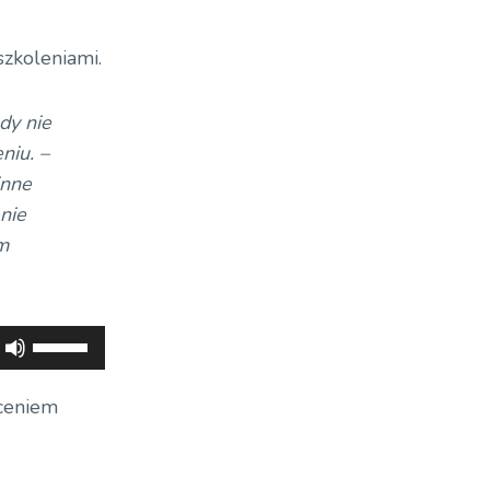
szkoleniami.
dy nie
niu. –
inne
 nie
m
Używaj
strzałek
do
łceniem
góry
oraz