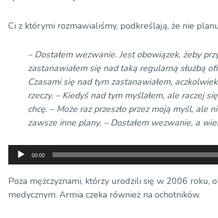
Ci z którymi rozmawialiśmy, podkreślają, że nie plan
– Dostałem wezwanie. Jest obowiązek, żeby przyj
zastanawiałem się nad taką regularną służbą ofi
Czasami się nad tym zastanawiałem, aczkolwiek
rzeczy. – Kiedyś nad tym myślałem, ale raczej si
chcę. – Może raz przeszło przez moją myśl, ale n
zawsze inne plany. – Dostałem wezwanie, a wie
Odtwarzacz
00:00
plików
dźwiękowych
Poza mężczyznami, którzy urodzili się w 2006 roku, 
medycznym. Armia czeka również na ochotników.