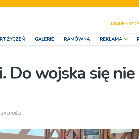
103,6 FM | 97,0 
RT ŻYCZEŃ
GALERIE
RAMÓWKA
REKLAMA
i. Do wojska się nie
TUALNOŚCI