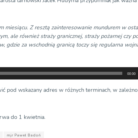
starosta tarnowski Jacek Hudyma przypomniał jak ważna 
ym miesiącu. Z resztą zainteresowanie mundurem w osta
 ale również straży granicznej, straży pożarnej czy poli
ów, gdzie za wschodnią granicą toczy się regularna wojn
00:00
wić pod wskazany adres w różnych terminach, w zależno
rwa do 1 kwietnia.
mjr Paweł Badoń