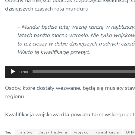
Obecny na miejscu podczas rozpoczęcia kwalifikacji 
dzisiejszych czasach rola munduru.
– Mundur będzie tutaj ważną rzeczą w najbliższ
latach bardzo mocno wzrosło. Nie tylko wojskowym,
to też cieszy w dobie dzisiejszych trudnych czas
Warto tę kwalifikację przebyć.
Odtwarzacz
00:00
plików
dźwiękowych
Osoby, które dostały wezwanie, będą się musiały sta
regionu.
Kwalifikacja wojskowa dla powiatu tarnowskiego pot
Tagi:
Tarnów
Jacek Hudyma
wojsko
kwalifikacja
OHP