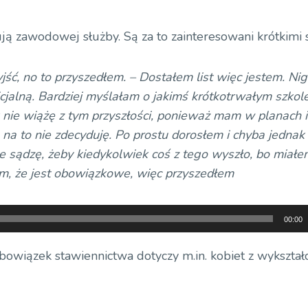
ują zawodowej służby. Są za to zainteresowani krótkimi 
ść, no to przyszedłem. – Dostałem list więc jestem. Nig
cjalną. Bardziej myślałam o jakimś krótkotrwałym szkole
 nie wiążę z tym przyszłości, ponieważ mam w planach 
ę na to nie zdecyduję. Po prostu dorosłem i chyba jednak
ie sądzę, żeby kiedykolwiek coś z tego wyszło, bo miałe
m, że jest obowiązkowe, więc przyszedłem
00:00
obowiązek stawiennictwa dotyczy m.in. kobiet z wykszta