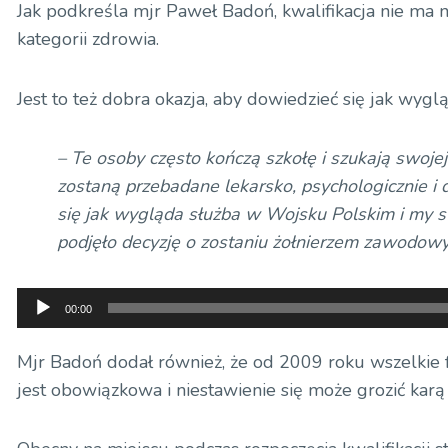
Jak podkreśla mjr Paweł Badoń, kwalifikacja nie ma n
kategorii zdrowia.
Jest to też dobra okazja, aby dowiedzieć się jak wyg
– Te osoby często kończą szkołę i szukają swojej 
zostaną przebadane lekarsko, psychologicznie i 
się jak wygląda służba w Wojsku Polskim i my st
podjęło decyzję o zostaniu żołnierzem zawodow
Odtwarzacz
00:00
plików
dźwiękowych
Mjr Badoń dodał również, że od 2009 roku wszelkie 
jest obowiązkowa i niestawienie się może grozić karą