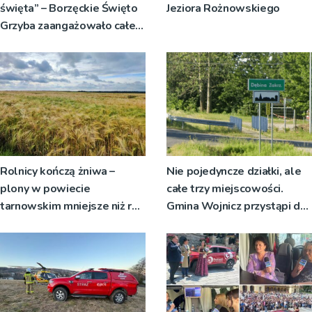
święta” – Borzęckie Święto
Jeziora Rożnowskiego
Grzyba zaangażowało całe
sołectwa
Rolnicy kończą żniwa –
Nie pojedyncze działki, ale
plony w powiecie
całe trzy miejscowości.
tarnowskim mniejsze niż rok
Gmina Wojnicz przystąpi do
temu
zmian w dokumentach
planistycznych