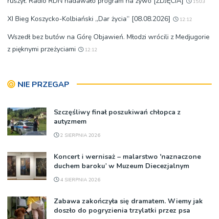
ruszył. Radio RDN nadawało program na żywo [ZDJĘCIA]
15:03
XI Bieg Koszycko-Kolbiański „Dar życia” [08.08.2026]
12:12
Wszedł bez butów na Górę Objawień. Młodzi wrócili z Medjugorie
z pięknymi przeżyciami
12:12
NIE PRZEGAP
Szczęśliwy finał poszukiwań chłopca z
autyzmem
2 SIERPNIA 2026
Koncert i wernisaż – malarstwo 'naznaczone
duchem baroku’ w Muzeum Diecezjalnym
4 SIERPNIA 2026
Zabawa zakończyła się dramatem. Wiemy jak
doszło do pogryzienia trzylatki przez psa