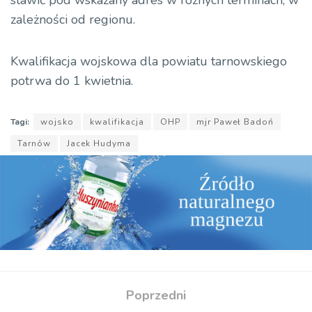
stawić pod wskazany adres w różnych terminach, w
zależności od regionu.
Kwalifikacja wojskowa dla powiatu tarnowskiego
potrwa do 1 kwietnia.
Tagi:
wojsko
kwalifikacja
OHP
mjr Paweł Badoń
Tarnów
Jacek Hudyma
Poprzedni