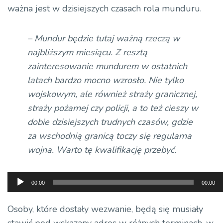
ważna jest w dzisiejszych czasach rola munduru.
– Mundur będzie tutaj ważną rzeczą w
najbliższym miesiącu. Z resztą
zainteresowanie mundurem w ostatnich
latach bardzo mocno wzrosło. Nie tylko
wojskowym, ale również straży granicznej,
straży pożarnej czy policji, a to też cieszy w
dobie dzisiejszych trudnych czasów, gdzie
za wschodnią granicą toczy się regularna
wojna. Warto tę kwalifikację przebyć.
Odtwarzacz
00:00
00:00
plików
dźwiękowych
Osoby, które dostały wezwanie, będą się musiały