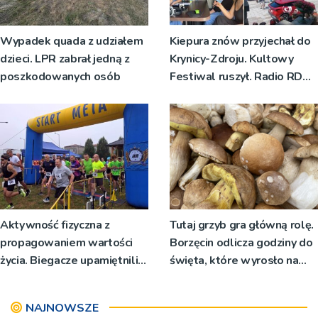
Wypadek quada z udziałem
Kiepura znów przyjechał do
dzieci. LPR zabrał jedną z
Krynicy-Zdroju. Kultowy
poszkodowanych osób
Festiwal ruszył. Radio RDN
nadawało program na żywo
[ZDJĘCIA]
Aktywność fizyczna z
Tutaj grzyb gra główną rolę.
propagowaniem wartości
Borzęcin odlicza godziny do
życia. Biegacze upamiętnili
święta, które wyrosło na
św. Maksymiliana Kolbego
tradycji pokoleń
NAJNOWSZE