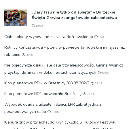
„Dary lasu nie tylko od święta” – Borzęckie
Święto Grzyba zaangażowało całe sołectwa
18:06
Ciało kobiety wyłowione z Jeziora Rożnowskiego
15:03
Rolnicy kończą żniwa – plony w powiecie tarnowskim mniejsze niż
rok temu
08:08
Nie pojedyncze działki, ale całe trzy miejscowości. Gmina Wojnicz
przystąpi do zmian w dokumentach planistycznych
08:08
Kino plenerowe RDN w Brzeźnicy [08.08.2026]
23:11
Kino plenerowe RDN odwiedziło Brzeźnicę
23:11
Wypadek quada z udziałem dzieci. LPR zabrał jedną z
poszkodowanych osób
18:06
Kiepura znów przyjechał do Krynicy-Zdroju. Kultowy Festiwal