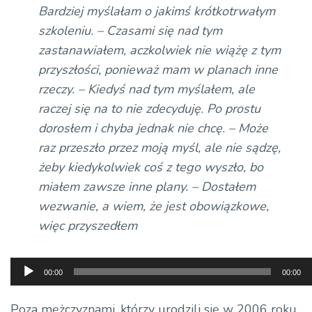
Bardziej myślałam o jakimś krótkotrwałym
szkoleniu. – Czasami się nad tym
zastanawiałem, aczkolwiek nie wiążę z tym
przyszłości, ponieważ mam w planach inne
rzeczy. – Kiedyś nad tym myślałem, ale
raczej się na to nie zdecyduję. Po prostu
dorosłem i chyba jednak nie chcę. – Może
raz przeszło przez moją myśl, ale nie sądzę,
żeby kiedykolwiek coś z tego wyszło, bo
miałem zawsze inne plany. – Dostałem
wezwanie, a wiem, że jest obowiązkowe,
więc przyszedłem
Odtwarzacz
00:00
00:00
plików
dźwiękowych
Poza mężczyznami, którzy urodzili się w 2006 roku,