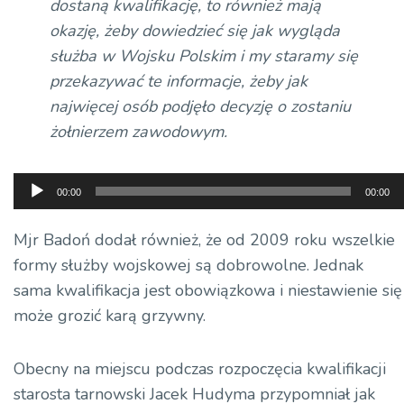
dostaną kwalifikację, to również mają
okazję, żeby dowiedzieć się jak wygląda
służba w Wojsku Polskim i my staramy się
przekazywać te informacje, żeby jak
najwięcej osób podjęło decyzję o zostaniu
żołnierzem zawodowym.
Odtwarzacz
00:00
00:00
plików
dźwiękowych
Mjr Badoń dodał również, że od 2009 roku wszelkie
formy służby wojskowej są dobrowolne. Jednak
sama kwalifikacja jest obowiązkowa i niestawienie się
może grozić karą grzywny.
Obecny na miejscu podczas rozpoczęcia kwalifikacji
starosta tarnowski Jacek Hudyma przypomniał jak