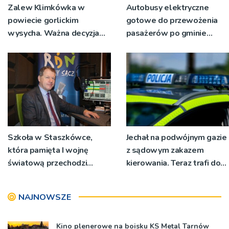
Zalew Klimkówka w
Autobusy elektryczne
powiecie gorlickim
gotowe do przewożenia
wysycha. Ważna decyzja
pasażerów po gminie
RZGW [ZDJĘCIA]
Podegrodzie
Szkoła w Staszkówce,
Jechał na podwójnym gazie
która pamięta I wojnę
z sądowym zakazem
światową przechodzi
kierowania. Teraz trafi do
przebudowę [WIDEO]
więzienia
NAJNOWSZE
Kino plenerowe na boisku KS Metal Tarnów