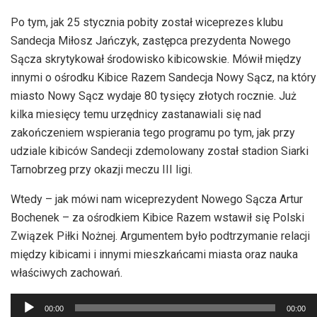
Po tym, jak 25 stycznia pobity został wiceprezes klubu
Sandecja Miłosz Jańczyk, zastępca prezydenta Nowego
Sącza skrytykował środowisko kibicowskie. Mówił między
innymi o ośrodku Kibice Razem Sandecja Nowy Sącz, na który
miasto Nowy Sącz wydaje 80 tysięcy złotych rocznie. Już
kilka miesięcy temu urzędnicy zastanawiali się nad
zakończeniem wspierania tego programu po tym, jak przy
udziale kibiców Sandecji zdemolowany został stadion Siarki
Tarnobrzeg przy okazji meczu III ligi.
Wtedy – jak mówi nam wiceprezydent Nowego Sącza Artur
Bochenek – za ośrodkiem Kibice Razem wstawił się Polski
Związek Piłki Nożnej. Argumentem było podtrzymanie relacji
między kibicami i innymi mieszkańcami miasta oraz nauka
właściwych zachowań.
Odtwarzacz
00:00
00:00