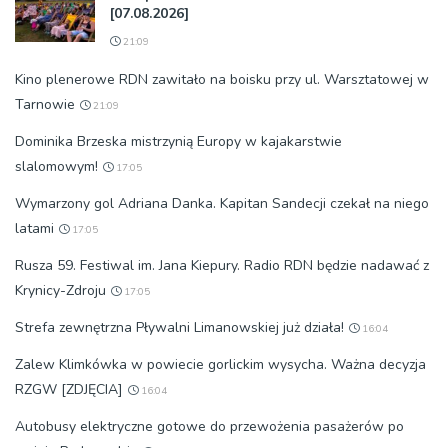
[07.08.2026]
21:09
Kino plenerowe RDN zawitało na boisku przy ul. Warsztatowej w
Tarnowie
21:09
Dominika Brzeska mistrzynią Europy w kajakarstwie
slalomowym!
17:05
Wymarzony gol Adriana Danka. Kapitan Sandecji czekał na niego
latami
17:05
Rusza 59. Festiwal im. Jana Kiepury. Radio RDN będzie nadawać z
Krynicy-Zdroju
17:05
Strefa zewnętrzna Pływalni Limanowskiej już działa!
16:04
Zalew Klimkówka w powiecie gorlickim wysycha. Ważna decyzja
RZGW [ZDJĘCIA]
16:04
Autobusy elektryczne gotowe do przewożenia pasażerów po