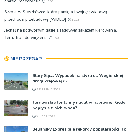
gminie Podegrodzie
15:03
Szkoła w Staszkówce, która pamięta I wojnę światową
przechodzi przebudowę [WIDEO]
15:03
Jechał na podwójnym gazie z sądowym zakazem kierowania.
Teraz trafi do więzienia
15:03
NIE PRZEGAP
Stary Sącz: Wypadek na styku ul. Węgierskiej i
drogi krajowej 87
6 SIERPNIA 2026
Tarnowskie fontanny nadal w naprawie. Kiedy
popłynie z nich woda?
9 LIPCA 2026
Beliansky Expres bije rekordy popularności. To