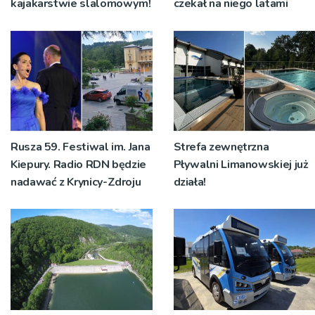
kajakarstwie slalomowym!
czekał na niego latami
Rusza 59. Festiwal im. Jana
Strefa zewnętrzna
Kiepury. Radio RDN będzie
Pływalni Limanowskiej już
nadawać z Krynicy-Zdroju
działa!