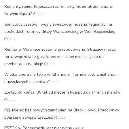
Remonty, remonty, jeszcze raz remonty. Gdzie utrudnienia w
Nowym Sączu?
12:12
Samolot z czasów I wojny światowej, husaria, legioniści na
obchodach rocznicy Bitwy Warszawskiej w Woli Rzędzińskiej
12:12
Remiza w Wawrzce zostanie przebudowana. Strażacy muszą
teraz wyjeżdżać z garażu wozem, żeby mieć miejsce do
przebierania na akcję
11:11
Wielka opera nie tylko w filharmonii. Tarnów rozbrzmiał ariami
największych mistrzów
11:11
Zostali do końca. 35 lat od męczeństwa polskich franciszkanów
10:10
PZL Mielec bez nowych zamówień na Black Howki. Pracownicy
boją się o swoją przyszłość
09:09
PSZOK w Podegrodziu jest nieczynny
09:09