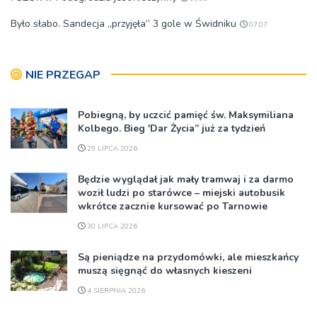
Było słabo. Sandecja „przyjęła” 3 gole w Świdniku
07:07
NIE PRZEGAP
Pobiegną, by uczcić pamięć św. Maksymiliana
Kolbego. Bieg 'Dar Życia” już za tydzień
29 LIPCA 2026
Będzie wyglądał jak mały tramwaj i za darmo
woził ludzi po starówce – miejski autobusik
wkrótce zacznie kursować po Tarnowie
30 LIPCA 2026
Są pieniądze na przydomówki, ale mieszkańcy
muszą sięgnąć do własnych kieszeni
4 SIERPNIA 2026