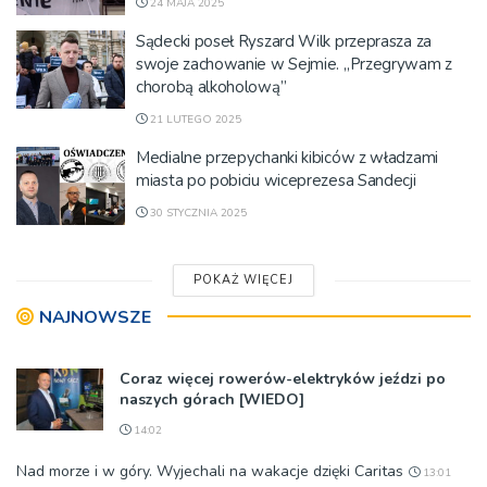
24 MAJA 2025
Sądecki poseł Ryszard Wilk przeprasza za
swoje zachowanie w Sejmie. „Przegrywam z
chorobą alkoholową”
21 LUTEGO 2025
Medialne przepychanki kibiców z władzami
miasta po pobiciu wiceprezesa Sandecji
30 STYCZNIA 2025
POKAŻ WIĘCEJ
NAJNOWSZE
Coraz więcej rowerów-elektryków jeździ po
naszych górach [WIEDO]
14:02
Nad morze i w góry. Wyjechali na wakacje dzięki Caritas
13:01