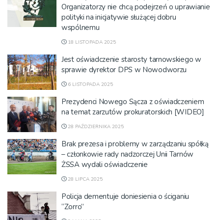
Organizatorzy nie chcą podejrzeń o uprawianie
polityki na inicjatywie służącej dobru
wspólnemu
18 LISTOPADA 2025
Jest oświadczenie starosty tarnowskiego w
sprawie dyrektor DPS w Nowodworzu
6 LISTOPADA 2025
Prezydenci Nowego Sącza z oświadczeniem
na temat zarzutów prokuratorskich [WIDEO]
28 PAŹDZIERNIKA 2025
Brak prezesa i problemy w zarządzaniu spółką
– członkowie rady nadzorczej Unii Tarnów
ŻSSA wydali oświadczenie
28 LIPCA 2025
Policja dementuje doniesienia o ściganiu
“Zorro”