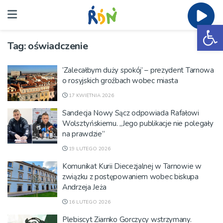
Ot
Tag:
oświadczenie
’Zalecałbym duży spokój’ – prezydent Tarnowa
o rosyjskich groźbach wobec miasta
17 KWIETNIA 2026
Sandecja Nowy Sącz odpowiada Rafałowi
Wolsztyńskiemu. „Jego publikacje nie polegały
na prawdzie”
19 LUTEGO 2026
Komunikat Kurii Diecezjalnej w Tarnowie w
związku z postępowaniem wobec biskupa
Andrzeja Jeża
16 LUTEGO 2026
Plebiscyt Ziarnko Gorczycy wstrzymany.