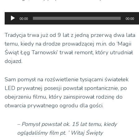
Odtwarzacz
00:00
00:00
plików
dźwiękowych
Tradycja trwa już od 9 lat z jedną przerwą dwa lata
temu, kiedy na drodze prowadzącej m.in. do ‘Magii
Świąt Łęg Tarnowski’ trwał remont, który utrudniał
dojazd.
Sam pomysł na rozświetlenie tysiącami światełek
LED prywatnej posesji powstał spontanicznie, po
obejrzeniu filmu, który zainspirował rodzinę do
otwarcia prywatnego ogrodu dla gości.
– Pomysł powstał ok. 15 lat temu, kiedy
oglądaliśmy film pt. ’ Witaj Święty