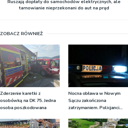
Ruszają dopłaty do samochodów elektrycznych, ale
tarnowianie nieprzekonani do aut na prąd
ZOBACZ RÓWNIEŻ
Zderzenie karetki z
Nocna obława w Nowym
osobówką na DK 75. Jedna
Sączu zakończona
osoba poszkodowana
zatrzymaniem. Policjanci
ustalają jak doszło do
dźgnięcia 31-letniego