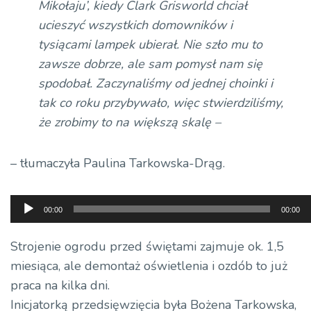
Mikołaju’, kiedy Clark Grisworld chciał
ucieszyć wszystkich domowników i
tysiącami lampek ubierał. Nie szło mu to
zawsze dobrze, ale sam pomysł nam się
spodobał. Zaczynaliśmy od jednej choinki i
tak co roku przybywało, więc stwierdziliśmy,
że zrobimy to na większą skalę –
– tłumaczyła Paulina Tarkowska-Drąg.
Odtwarzacz
00:00
00:00
plików
dźwiękowych
Strojenie ogrodu przed świętami zajmuje ok. 1,5
miesiąca, ale demontaż oświetlenia i ozdób to już
praca na kilka dni.
Inicjatorką przedsięwzięcia była Bożena Tarkowska,