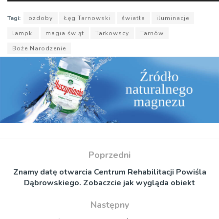
plików
dźwiękowych
Tagi:
ozdoby
Łęg Tarnowski
światła
iluminacje
lampki
magia świąt
Tarkowscy
Tarnów
Boże Narodzenie
Poprzedni
Znamy datę otwarcia Centrum Rehabilitacji Powiśla
Dąbrowskiego. Zobaczcie jak wygląda obiekt
Następny