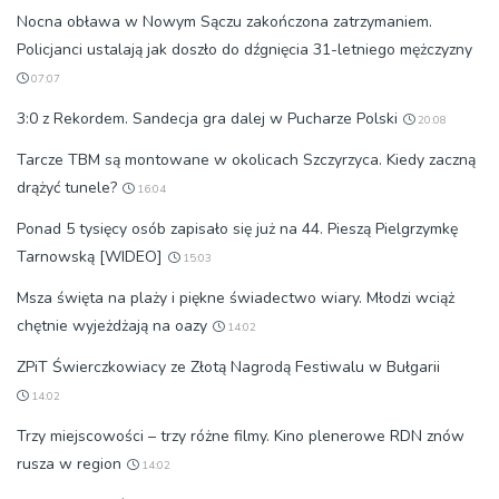
Nocna obława w Nowym Sączu zakończona zatrzymaniem.
Policjanci ustalają jak doszło do dźgnięcia 31-letniego mężczyzny
07:07
3:0 z Rekordem. Sandecja gra dalej w Pucharze Polski
20:08
Tarcze TBM są montowane w okolicach Szczyrzyca. Kiedy zaczną
drążyć tunele?
16:04
Ponad 5 tysięcy osób zapisało się już na 44. Pieszą Pielgrzymkę
Tarnowską [WIDEO]
15:03
Msza święta na plaży i piękne świadectwo wiary. Młodzi wciąż
chętnie wyjeżdżają na oazy
14:02
ZPiT Świerczkowiacy ze Złotą Nagrodą Festiwalu w Bułgarii
14:02
Trzy miejscowości – trzy różne filmy. Kino plenerowe RDN znów
rusza w region
14:02