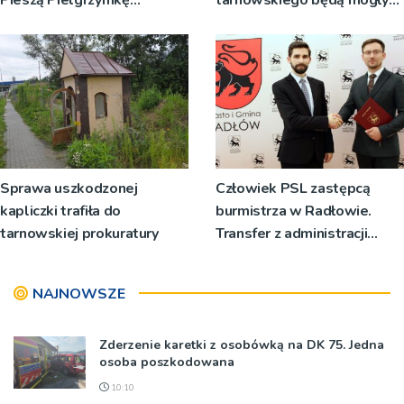
Pieszą Pielgrzymkę
tarnowskiego będą mogły
Tarnowską [WIDEO]
wykonać bezpłatne badania
Sprawa uszkodzonej
Człowiek PSL zastępcą
kapliczki trafiła do
burmistrza w Radłowie.
tarnowskiej prokuratury
Transfer z administracji
rządowej do samorządowej
NAJNOWSZE
Zderzenie karetki z osobówką na DK 75. Jedna
osoba poszkodowana
10:10