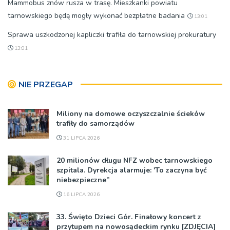
Mammobus znów rusza w trasę. Mieszkanki powiatu
tarnowskiego będą mogły wykonać bezpłatne badania
13:01
Sprawa uszkodzonej kapliczki trafiła do tarnowskiej prokuratury
13:01
NIE PRZEGAP
Miliony na domowe oczyszczalnie ścieków
trafiły do samorządów
31 LIPCA 2026
20 milionów długu NFZ wobec tarnowskiego
szpitala. Dyrekcja alarmuje: 'To zaczyna być
niebezpieczne”
16 LIPCA 2026
33. Święto Dzieci Gór. Finałowy koncert z
przytupem na nowosądeckim rynku [ZDJĘCIA]