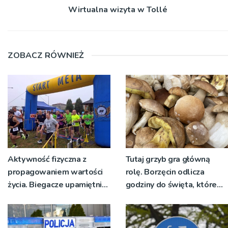
Wirtualna wizyta w Tollé
ZOBACZ RÓWNIEŻ
Aktywność fizyczna z
Tutaj grzyb gra główną
propagowaniem wartości
rolę. Borzęcin odlicza
życia. Biegacze upamiętnili
godziny do święta, które
św. Maksymiliana Kolbego
wyrosło na tradycji
pokoleń