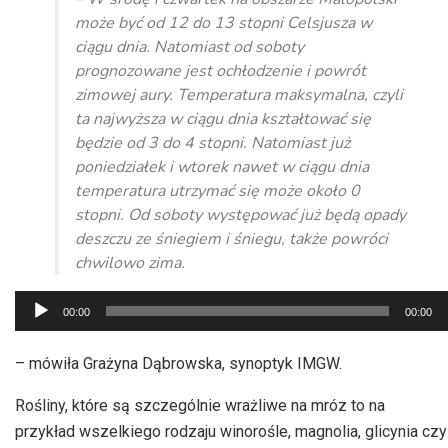
może być od 12 do 13 stopni Celsjusza w
ciągu dnia. Natomiast od soboty
prognozowane jest ochłodzenie i powrót
zimowej aury. Temperatura maksymalna, czyli
ta najwyższa w ciągu dnia kształtować się
będzie od 3 do 4 stopni. Natomiast już
poniedziałek i wtorek nawet w ciągu dnia
temperatura utrzymać się może około 0
stopni. Od soboty występować już będą opady
deszczu ze śniegiem i śniegu, także powróci
chwilowo zima.
Odtwarzacz
00:00
00:00
plików
dźwiękowych
– mówiła Grażyna Dąbrowska, synoptyk IMGW.
Rośliny, które są szczególnie wrażliwe na mróz to na
przykład wszelkiego rodzaju winorośle, magnolia, glicynia czy