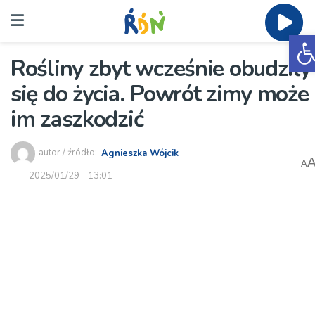
O
Rośliny zbyt wcześnie obudziły
się do życia. Powrót zimy może
im zaszkodzić
autor / źródło:
Agnieszka Wójcik
A
2025/01/29 - 13:01