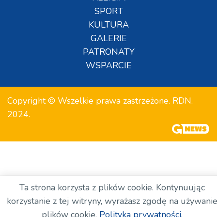
SPORT
KULTURA
GALERIE
PATRONATY
WSPARCIE
Copyright © Wszelkie prawa zastrzeżone. RDN.
2024.
Ta strona korzysta z plików cookie. Kontynuując
korzystanie z tej witryny, wyrażasz zgodę na używani
plików cookie.
Polityka prywatności.