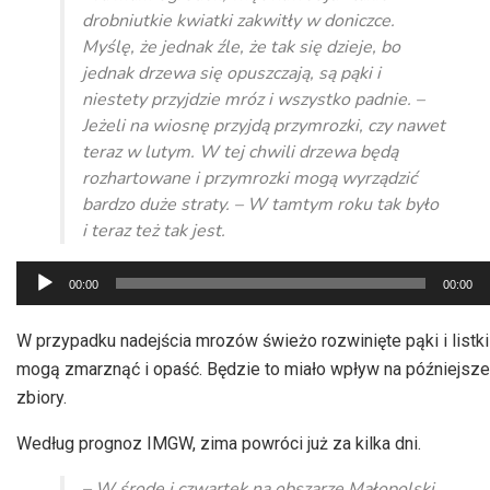
drobniutkie kwiatki zakwitły w doniczce.
Myślę, że jednak źle, że tak się dzieje, bo
jednak drzewa się opuszczają, są pąki i
niestety przyjdzie mróz i wszystko padnie. –
Jeżeli na wiosnę przyjdą przymrozki, czy nawet
teraz w lutym. W tej chwili drzewa będą
rozhartowane i przymrozki mogą wyrządzić
bardzo duże straty. – W tamtym roku tak było
i teraz też tak jest.
Odtwarzacz
00:00
00:00
plików
dźwiękowych
W przypadku nadejścia mrozów świeżo rozwinięte pąki i listki
mogą zmarznąć i opaść. Będzie to miało wpływ na późniejsze
zbiory.
Według prognoz IMGW, zima powróci już za kilka dni.
– W środę i czwartek na obszarze Małopolski