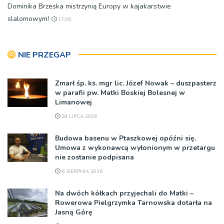
Dominika Brzeska mistrzynią Europy w kajakarstwie
slalomowym!
17:05
NIE PRZEGAP
Zmarł śp. ks. mgr lic. Józef Nowak – duszpasterz
w parafii pw. Matki Boskiej Bolesnej w
Limanowej
28 LIPCA 2026
Budowa basenu w Ptaszkowej opóźni się.
Umowa z wykonawcą wyłonionym w przetargu
nie zostanie podpisana
6 SIERPNIA 2026
Na dwóch kółkach przyjechali do Matki –
Rowerowa Pielgrzymka Tarnowska dotarła na
Jasną Górę