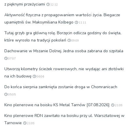
z pięknymi przeżyciami
12:12
Aktywność fizyczna z propagowaniem wartości życia. Biegacze
upamiętnili św. Maksymiliana Kolbego
11:11
Tutaj grzyb gra główną rolę. Borzęcin odlicza godziny do święta,
które wyrosło na tradycji pokoleń
09:09
Dachowanie w Mszanie Dolnej. Jedna osoba zabrana do szpitala
07:07
Utworzą kilometry ścieżek rowerowych, nie wydając ani złotówki
na ich budowę
06:06
Do końca sierpnia zamknięta zostanie droga w Chomranicach
05:05
Kino plenerowe na boisku KS Metal Tarnów [07.08.2026]
21:09
Kino plenerowe RDN zawitało na boisku przy ul. Warsztatowej w
Tarnowie
21:09