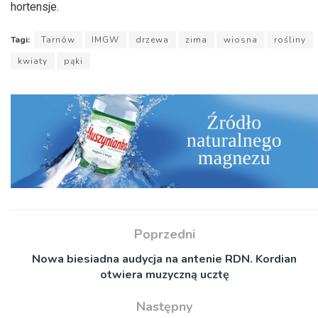
hortensje.
Tagi:
Tarnów
IMGW
drzewa
zima
wiosna
rośliny
kwiaty
pąki
Poprzedni
Nowa biesiadna audycja na antenie RDN. Kordian
otwiera muzyczną ucztę
Następny