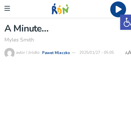
O
A Minute…
Myles Smith
autor / źródło:
Paweł Mleczko
2025/01/27 - 05:05
A