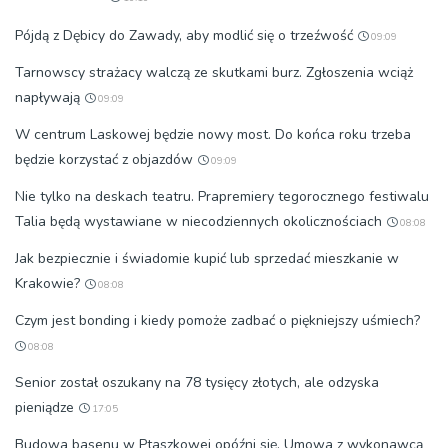
Pójdą z Dębicy do Zawady, aby modlić się o trzeźwość
09:09
Tarnowscy strażacy walczą ze skutkami burz. Zgłoszenia wciąż
napływają
09:09
W centrum Laskowej będzie nowy most. Do końca roku trzeba
będzie korzystać z objazdów
09:09
Nie tylko na deskach teatru. Prapremiery tegorocznego festiwalu
Talia będą wystawiane w niecodziennych okolicznościach
08:08
Jak bezpiecznie i świadomie kupić lub sprzedać mieszkanie w
Krakowie?
08:08
Czym jest bonding i kiedy pomoże zadbać o piękniejszy uśmiech?
08:08
Senior został oszukany na 78 tysięcy złotych, ale odzyska
pieniądze
17:05
Budowa basenu w Ptaszkowej opóźni się. Umowa z wykonawcą