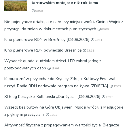
tarnowskim mniejsze niż rok temu
08:08
Nie pojedyncze działki, ale całe trzy miejscowości. Gmina Wojnicz
przystąpi do zmian w dokumentach planistycznych
08:08
Kino plenerowe RDN w Brzeźnicy [08.08.2026]
23:11
Kino plenerowe RDN odwiedziło Brzeźnicę
23:11
Wypadek quada z udziałem dzieci. LPR zabrał jedną z
poszkodowanych osób
18:06
Kiepura znów przyjechał do Krynicy-Zdroju. Kultowy Festiwal
ruszył. Radio RDN nadawało program na żywo [ZDJĘCIA]
15:03
XI Bieg Koszycko-Kolbiański „Dar życia” [08.08.2026]
12:12
Wszedł bez butów na Górę Objawień. Młodzi wrócili z Medjugorie
z pięknymi przeżyciami
12:12
Aktywność fizyczna z propagowaniem wartości życia. Biegacze