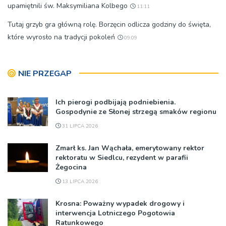
upamiętnili św. Maksymiliana Kolbego
11:11
Tutaj grzyb gra główną rolę. Borzęcin odlicza godziny do święta,
które wyrosło na tradycji pokoleń
09:09
NIE PRZEGAP
Ich pierogi podbijają podniebienia.
Gospodynie ze Słonej strzegą smaków regionu
31 LIPCA 2026
Zmarł ks. Jan Wąchała, emerytowany rektor
rektoratu w Siedlcu, rezydent w parafii
Żegocina
13 LIPCA 2026
Krosna: Poważny wypadek drogowy i
interwencja Lotniczego Pogotowia
Ratunkowego