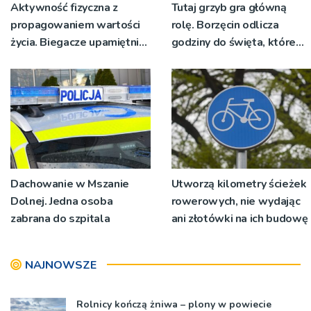
Aktywność fizyczna z
Tutaj grzyb gra główną
propagowaniem wartości
rolę. Borzęcin odlicza
życia. Biegacze upamiętnili
godziny do święta, które
św. Maksymiliana Kolbego
wyrosło na tradycji
pokoleń
Dachowanie w Mszanie
Utworzą kilometry ścieżek
Dolnej. Jedna osoba
rowerowych, nie wydając
zabrana do szpitala
ani złotówki na ich budowę
NAJNOWSZE
Rolnicy kończą żniwa – plony w powiecie