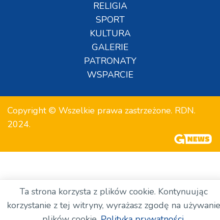
RELIGIA
SPORT
KULTURA
GALERIE
PATRONATY
WSPARCIE
Copyright © Wszelkie prawa zastrzeżone. RDN.
2024.
Ta strona korzysta z plików cookie. Kontynuując
korzystanie z tej witryny, wyrażasz zgodę na używani
plików cookie.
Polityka prywatności.