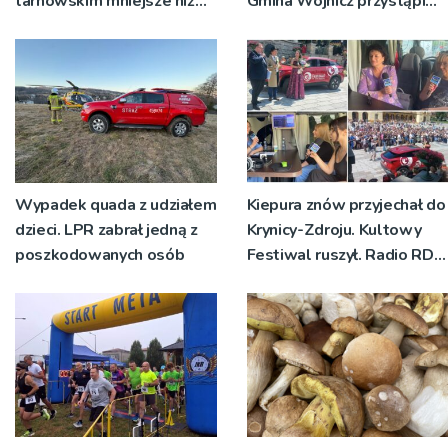
tarnowskim mniejsze niż
Gmina Wojnicz przystąpi
rok temu
do zmian w dokumentach
planistycznych
Wypadek quada z udziałem
Kiepura znów przyjechał do
dzieci. LPR zabrał jedną z
Krynicy-Zdroju. Kultowy
poszkodowanych osób
Festiwal ruszył. Radio RDN
nadawało program na
żywo [ZDJĘCIA]