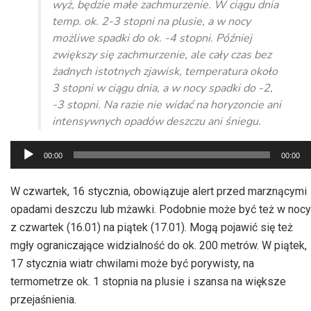
wyż, będzie małe zachmurzenie. W ciągu dnia
temp. ok. 2-3 stopni na plusie, a w nocy
możliwe spadki do ok. -4 stopni. Później
zwiększy się zachmurzenie, ale cały czas bez
żadnych istotnych zjawisk, temperatura około
3 stopni w ciągu dnia, a w nocy spadki do -2,
-3 stopni. Na razie nie widać na horyzoncie ani
intensywnych opadów deszczu ani śniegu.
Odtwarzacz
00:00
00:00
plików
dźwiękowych
W czwartek, 16 stycznia, obowiązuje alert przed marznącymi
opadami deszczu lub mżawki. Podobnie może być też w nocy
z czwartek (16.01) na piątek (17.01). Mogą pojawić się też
mgły ograniczające widzialność do ok. 200 metrów. W piątek,
17 stycznia wiatr chwilami może być porywisty, na
termometrze ok. 1 stopnia na plusie i szansa na większe
przejaśnienia.