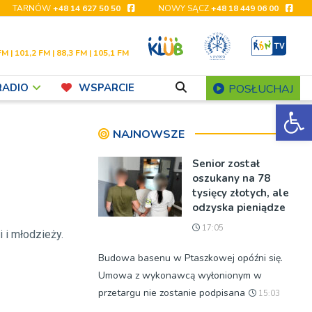
TARNÓW
+48 14 627 50 50
NOWY SĄCZ
+48 18 449 06 00
FM | 101,2 FM | 88,3 FM | 105,1 FM
RADIO
WSPARCIE
POSŁUCHAJ
Ot
NAJNOWSZE
Senior został
oszukany na 78
tysięcy złotych, ale
odzyska pieniądze
17:05
 i młodzieży.
Budowa basenu w Ptaszkowej opóźni się.
Umowa z wykonawcą wyłonionym w
przetargu nie zostanie podpisana
15:03