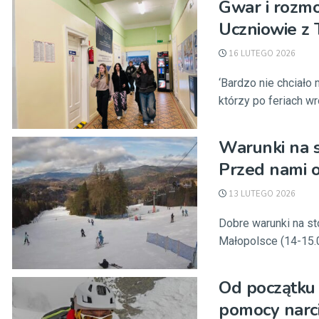
Gwar i rozm
Uczniowie z 
16 LUTEGO 2026
‘Bardzo nie chciało 
którzy po feriach wróc
Warunki na s
Przed nami o
13 LUTEGO 2026
Dobre warunki na sto
Małopolsce (14-15.
Od początku f
pomocy narc