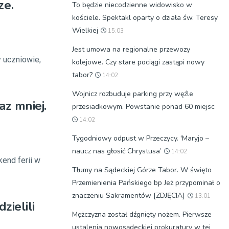
ze.
To będzie niecodzienne widowisko w
kościele. Spektakl oparty o działa św. Teresy
Wielkiej
15:03
Jest umowa na regionalne przewozy
y uczniowie,
kolejowe. Czy stare pociągi zastąpi nowy
tabor?
14:02
Wojnicz rozbuduje parking przy węźle
az mniej.
przesiadkowym. Powstanie ponad 60 miejsc
14:02
Tygodniowy odpust w Przeczycy. 'Maryjo –
naucz nas głosić Chrystusa’
14:02
kend ferii w
Tłumy na Sądeckiej Górze Tabor. W święto
Przemienienia Pańskiego bp Jeż przypominał o
znaczeniu Sakramentów [ZDJĘCIA]
13:01
zielili
Mężczyzna został dźgnięty nożem. Pierwsze
ustalenia nowosądeckiej prokuratury w tej