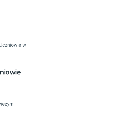
 Uczniowie w
zniowie
świeżym