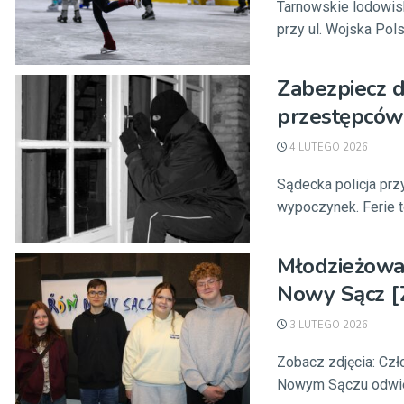
Tarnowskie lodowis
przy ul. Wojska Polsk
Zabezpiecz d
przestępców
4 LUTEGO 2026
Sądecka policja p
wypoczynek. Ferie t
Młodzieżowa
Nowy Sącz [
3 LUTEGO 2026
Zobacz zdjęcia: Cz
Nowym Sączu odwied