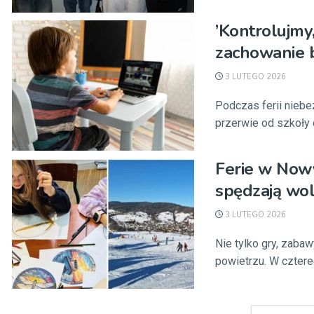
’Kontrolujmy,
zachowanie b
3 LUTEGO 2026
Podczas ferii nieb
przerwie od szkoły 
Ferie w Nowy
spędzają wol
3 LUTEGO 2026
Nie tylko gry, zaba
powietrzu. W czterec