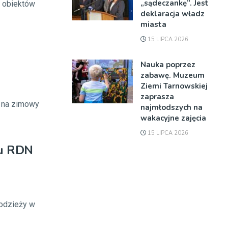
„sądeczankę”. Jest
z obiektów
deklaracja władz
miasta
15 LIPCA 2026
Nauka poprzez
zabawę. Muzeum
Ziemi Tarnowskiej
zaprasza
 na zimowy
najmłodszych na
wakacyjne zajęcia
15 LIPCA 2026
iu RDN
łodzieży w