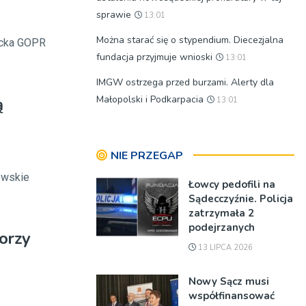
sprawie
13:01
Można starać się o stypendium. Diecezjalna
nicka GOPR
fundacja przyjmuje wnioski
13:01
IMGW ostrzega przed burzami. Alerty dla
Małopolski i Podkarpacia
ą
13:01
NIE PRZEGAP
owskie
Łowcy pedofili na
Sądecczyźnie. Policja
zatrzymała 2
podejrzanych
iorzy
13 LIPCA 2026
Nowy Sącz musi
współfinansować