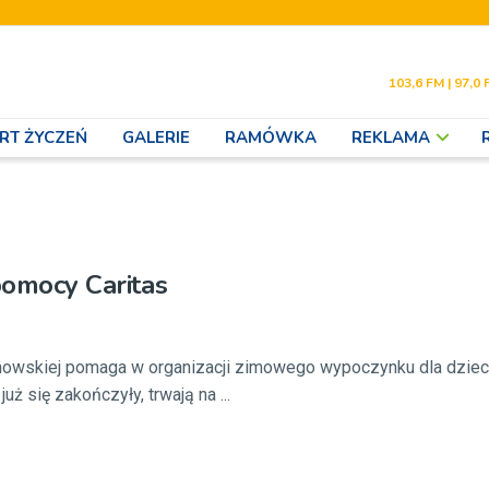
103,6 FM | 97,0 
RT ŻYCZEŃ
GALERIE
RAMÓWKA
REKLAMA
 pomocy Caritas
rnowskiej pomaga w organizacji zimowego wypoczynku dla dzieci
uż się zakończyły, trwają na ...