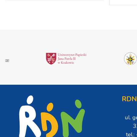
RDN
ul. 
3
tel.