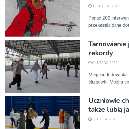
13 LUTEGO 2026
Ponad 200 interwenc
przekazała dane doty
Tarnowianie 
rekordy
8 LUTEGO 2026
Miejskie lodowiska 
ślizgawki. Można spo
Uczniowie ch
także lubią j
5 LUTEGO 2026