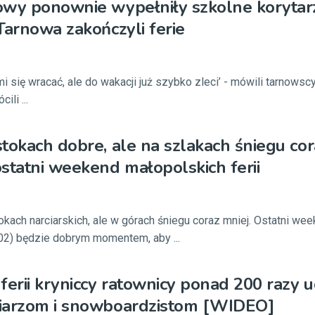
owy ponownie wypełniły szkolne korytar
Tarnowa zakończyli ferie
mi się wracać, ale do wakacji już szybko zleci’ - mówili tarnowsc
ili ...
tokach dobre, ale na szlakach śniegu cor
statni weekend małopolskich ferii
kach narciarskich, ale w górach śniegu coraz mniej. Ostatni wee
02) będzie dobrym momentem, aby ...
erii kryniccy ratownicy ponad 200 razy ud
iarzom i snowboardzistom [WIDEO]