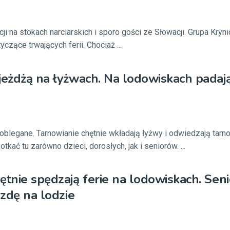
ji na stokach narciarskich i sporo gości ze Słowacji. Grupa Kry
czące trwających ferii. Chociaż ...
jeżdżą na łyżwach. Na lodowiskach padaj
oblegane. Tarnowianie chętnie wkładają łyżwy i odwiedzają tarn
tkać tu zarówno dzieci, dorosłych, jak i seniorów. ...
ętnie spędzają ferie na lodowiskach. Sen
azdę na lodzie