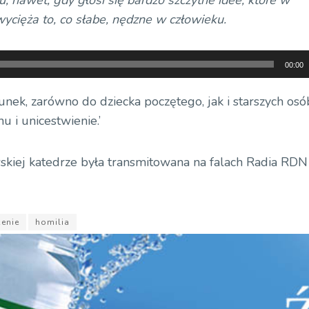
wycięża to, co słabe, nędzne w człowieku.
00:00
nek, zarówno do dziecka poczętego, jak i starszych osób
u i unicestwienie.’
skiej katedrze była transmitowana na falach Radia RD
enie
homilia