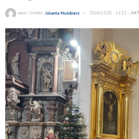
autor / źródło:
Jolanta Moździerz
2024/12/25 - 12:12
-
AK