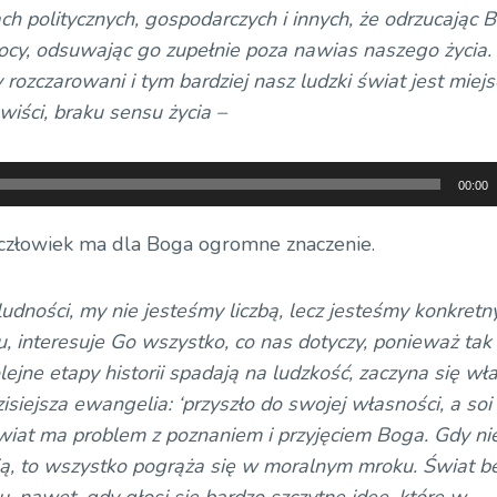
ch politycznych, gospodarczych i innych, że odrzucając 
y, odsuwając go zupełnie poza nawias naszego życia. 
my rozczarowani i tym bardziej nasz ludzki świat jest miej
wiści, braku sensu życia –
00:00
 człowiek ma dla Boga ogromne znaczenie.
 ludności, my nie jesteśmy liczbą, lecz jesteśmy konkret
, interesuje Go wszystko, co nas dotyczy, ponieważ tak
olejne etapy historii spadają na ludzkość, zaczyna się wł
isiejsza ewangelia: ‘przyszło do swojej własności, a soi
ś świat ma problem z poznaniem i przyjęciem Boga. Gdy ni
ścią, to wszystko pogrąża się w moralnym mroku. Świat b
 nawet, gdy głosi się bardzo szczytne idee, które w