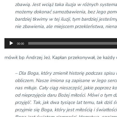
zbawią. Jest wciąż taka iluzja w różnych systema
możemy dokonać samozbawienia, bez Jego pomoc
bardziej tkwimy w tej iluzji, tym bardziej jesteś
nie zbawienia, ale miejscem przekleństwa, niena
Odtwarzacz
00:00
plików
dźwiękowych
mówił bp Andrzej Jeż. Kapłan przekonywał, że każdy
– Dla Boga, który zmienił historię podczas spisu
obliczem. Nasze imiona są zapisane w Jego sercu
nas miłuje. Cały ciąg nieszczęść, jakie poprzez k
od nieprzyjęcia daru Bożej miłości. Mówi o tym dz
przyjęli’. Tak, jak dwa tysiące lat temu, tak dzi
przyjmie się Boga, który jest miłością i światło
Boga jest światem ciemności, kłamstwa, egoizmu,