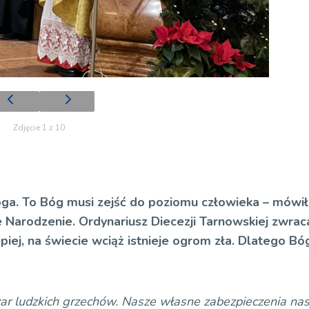
Zdjęcie 1 z 10
ga. To Bóg musi zejść do poziomu człowieka – mówił
e Narodzenie. Ordynariusz Diecezji Tarnowskiej zwrac
piej, na świecie wciąż istnieje ogrom zła. Dlatego Bó
iężar ludzkich grzechów. Nasze własne zabezpieczenia nas