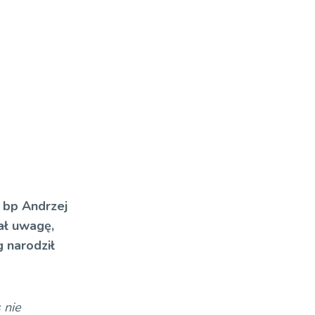
 bp Andrzej
ał uwagę,
g narodził
 nie