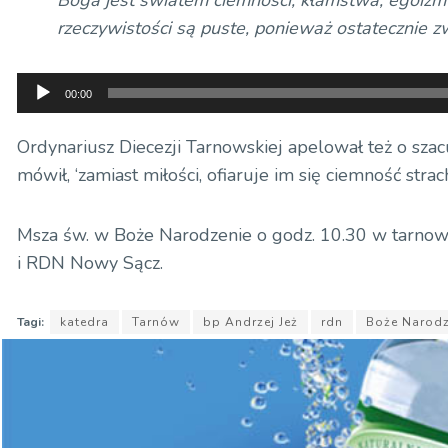
rzeczywistości są puste, ponieważ ostatecznie z
Odtwarzacz
00:00
plików
dźwiękowych
Ordynariusz Diecezji Tarnowskiej apelował też o szacu
mówił, ‘zamiast miłości, ofiaruje im się ciemność strach
Msza św. w Boże Narodzenie o godz. 10.30 w tarnow
i RDN Nowy Sącz.
Tagi:
katedra
Tarnów
bp Andrzej Jeż
rdn
Boże Narodz