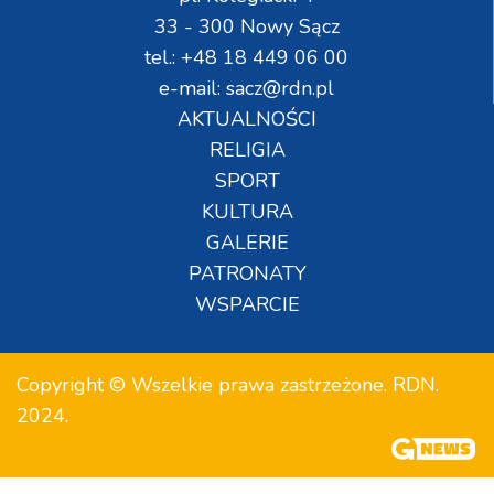
33 - 300 Nowy Sącz
tel.: +48 18 449 06 00
e-mail: sacz@rdn.pl
AKTUALNOŚCI
RELIGIA
SPORT
KULTURA
GALERIE
PATRONATY
WSPARCIE
Copyright © Wszelkie prawa zastrzeżone. RDN.
2024.