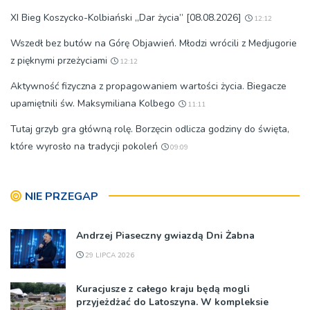
XI Bieg Koszycko-Kolbiański „Dar życia” [08.08.2026]
12:12
Wszedł bez butów na Górę Objawień. Młodzi wrócili z Medjugorie
z pięknymi przeżyciami
12:12
Aktywność fizyczna z propagowaniem wartości życia. Biegacze
upamiętnili św. Maksymiliana Kolbego
11:11
Tutaj grzyb gra główną rolę. Borzęcin odlicza godziny do święta,
które wyrosło na tradycji pokoleń
09:09
NIE PRZEGAP
Andrzej Piaseczny gwiazdą Dni Żabna
29 LIPCA 2026
Kuracjusze z całego kraju będą mogli
przyjeżdżać do Latoszyna. W kompleksie