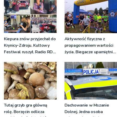
Kiepura znów przyjechał do
Aktywność fizyczna z
Krynicy-Zdroju. Kultowy
propagowaniem wartości
Festiwal ruszył. Radio RDN
życia. Biegacze upamiętnili
nadawało program na
św. Maksymiliana Kolbego
żywo [ZDJĘCIA]
Tutaj grzyb gra główną
Dachowanie w Mszanie
rolę. Borzęcin odlicza
Dolnej. Jedna osoba