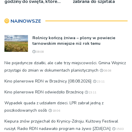
godziny do święta, które
zabrana do szpitala
wyrosło na tradycji
pokoleń
NAJNOWSZE
Rolnicy kończą żniwa – plony w powiecie
tarnowskim mniejsze niż rok temu
08:08
Nie pojedyncze działki, ale całe trzy miejscowości. Gmina Wojnicz
przystąpi do zmian w dokumentach planistycznych
08:08
Kino plenerowe RDN w Brzeźnicy [08.08.2026]
23:11
Kino plenerowe RDN odwiedziło Brzeźnicę
23:11
Wypadek quada z udziałem dzieci. LPR zabrał jedną z
poszkodowanych osób
18:06
Kiepura znów przyjechał do Krynicy-Zdroju. Kultowy Festiwal
ruszył. Radio RDN nadawało program na żywo [ZDJĘCIA]
15:03