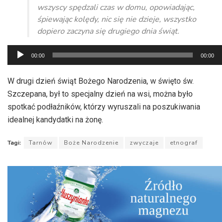
wszyscy spędzali czas w domu, opowiadając,
śpiewając kolędy, nic się nie dzieje, wszystko
dopiero zaczyna się drugiego dnia świąt.
Odtwarzacz
00:00
00:00
plików
dźwiękowych
W drugi dzień świąt Bożego Narodzenia, w święto św.
Szczepana, był to specjalny dzień na wsi, można było
spotkać podłaźników, którzy wyruszali na poszukiwania
idealnej kandydatki na żonę.
Tagi:
Tarnów
Boże Narodzenie
zwyczaje
etnograf