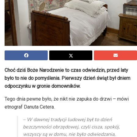
Choć dziś Boże Narodzenie to czas odwiedzin, przed laty
było to nie do pomyślenia. Pierwszy dzień świąt był dniem
odpoczynku w gronie domowników.
Tego dnia pewne było, że nikt nie zapuka do drzwi – mówi
etnograf Danuta Cetera.
– W dawnej tradycji ludowej był to dzień
bezczynności obrzędowej, czyli cisza, spokój,
wszyscy są w domu, nie było odwiedzania,