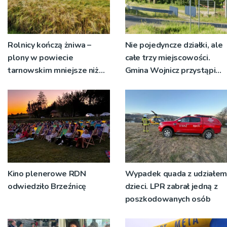
Rolnicy kończą żniwa –
Nie pojedyncze działki, ale
plony w powiecie
całe trzy miejscowości.
tarnowskim mniejsze niż
Gmina Wojnicz przystąpi
rok temu
do zmian w dokumentach
planistycznych
Kino plenerowe RDN
Wypadek quada z udziałem
odwiedziło Brzeźnicę
dzieci. LPR zabrał jedną z
poszkodowanych osób