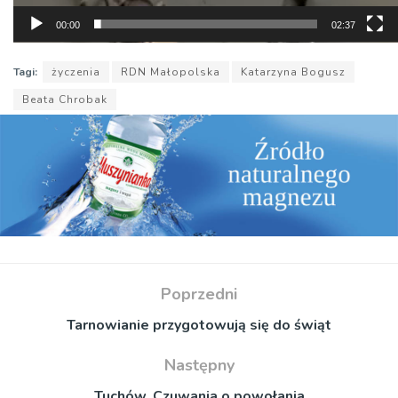
00:00
02:37
Tagi:
życzenia
RDN Małopolska
Katarzyna Bogusz
Beata Chrobak
Poprzedni
Tarnowianie przygotowują się do świąt
Następny
Tuchów. Czuwania o powołania