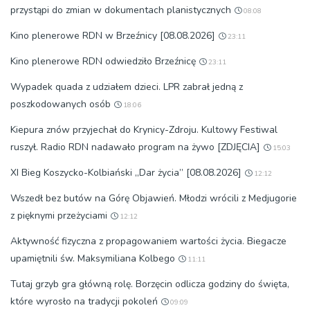
przystąpi do zmian w dokumentach planistycznych
08:08
Kino plenerowe RDN w Brzeźnicy [08.08.2026]
23:11
Kino plenerowe RDN odwiedziło Brzeźnicę
23:11
Wypadek quada z udziałem dzieci. LPR zabrał jedną z
poszkodowanych osób
18:06
Kiepura znów przyjechał do Krynicy-Zdroju. Kultowy Festiwal
ruszył. Radio RDN nadawało program na żywo [ZDJĘCIA]
15:03
XI Bieg Koszycko-Kolbiański „Dar życia” [08.08.2026]
12:12
Wszedł bez butów na Górę Objawień. Młodzi wrócili z Medjugorie
z pięknymi przeżyciami
12:12
Aktywność fizyczna z propagowaniem wartości życia. Biegacze
upamiętnili św. Maksymiliana Kolbego
11:11
Tutaj grzyb gra główną rolę. Borzęcin odlicza godziny do święta,
które wyrosło na tradycji pokoleń
09:09