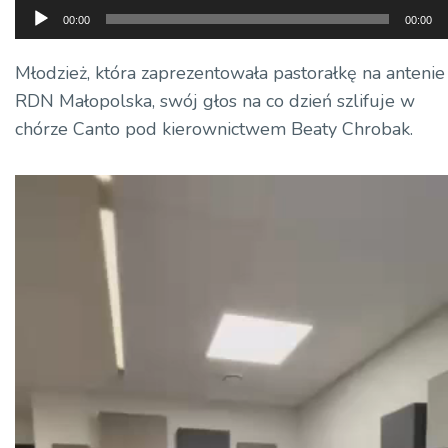
Odtwarzacz
00:00
00:00
plików
dźwiękowych
Młodzież, która zaprezentowała pastorałkę na antenie
RDN Małopolska, swój głos na co dzień szlifuje w
chórze Canto pod kierownictwem Beaty Chrobak.
Odtwarzacz
video