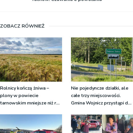
ZOBACZ RÓWNIEŻ
Rolnicy kończą żniwa –
Nie pojedyncze działki, ale
plony w powiecie
całe trzy miejscowości.
tarnowskim mniejsze niż rok
Gmina Wojnicz przystąpi do
temu
zmian w dokumentach
planistycznych