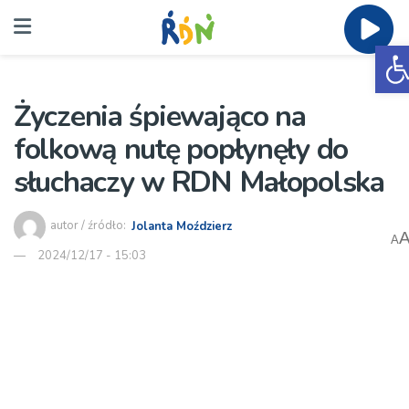
O
Życzenia śpiewająco na
folkową nutę popłynęły do
słuchaczy w RDN Małopolska
autor / źródło:
Jolanta Moździerz
A
2024/12/17 - 15:03