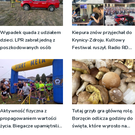
Wypadek quada z udziałem
Kiepura znów przyjechał do
dzieci. LPR zabrał jedną z
Krynicy-Zdroju. Kultowy
poszkodowanych osób
Festiwal ruszył. Radio RDN
nadawało program na żywo
[ZDJĘCIA]
Aktywność fizyczna z
Tutaj grzyb gra główną rolę.
propagowaniem wartości
Borzęcin odlicza godziny do
życia. Biegacze upamiętnili
święta, które wyrosło na
św. Maksymiliana Kolbego
tradycji pokoleń