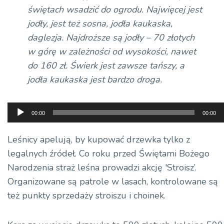
świętach wsadzić do ogrodu. Najwięcej jest
jodły, jest też sosna, jodła kaukaska,
daglezja. Najdroższe są jodły – 70 złotych
w górę w zależności od wysokości, nawet
do 160 zł. Świerk jest zawsze tańszy, a
jodła kaukaska jest bardzo droga.
Odtwarzacz
00:00
00:00
plików
dźwiękowych
Leśnicy apelują, by kupować drzewka tylko z
legalnych źródeł. Co roku przed Świętami Bożego
Narodzenia straż leśna prowadzi akcję 'Stroisz’.
Organizowane są patrole w lasach, kontrolowane są
też punkty sprzedaży stroiszu i choinek.