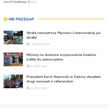
na ich budowę
06:06
NIE PRZEGAP
Strefa zewnętrzna Pływalni Limanowskiej już
działa!
7 SIERPNIA 2026
Miliony na domowe oczyszczalnie ścieków
trafiły do samorządów
31 LIPCA 2026
Prezydent Karol Nawrocki w Dębicy: złożyłem
drugi wniosek o referendum
23 LIPCA 2026