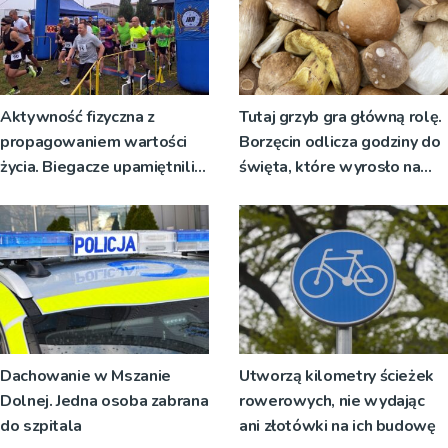
Aktywność fizyczna z
Tutaj grzyb gra główną rolę.
propagowaniem wartości
Borzęcin odlicza godziny do
życia. Biegacze upamiętnili
święta, które wyrosło na
św. Maksymiliana Kolbego
tradycji pokoleń
Dachowanie w Mszanie
Utworzą kilometry ścieżek
Dolnej. Jedna osoba zabrana
rowerowych, nie wydając
do szpitala
ani złotówki na ich budowę