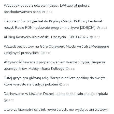
Wypadek quada z udziałem dzieci. LPR zabrał jedną z
poszkodowanych osób
18:06
Kiepura znów przyjechał do Krynicy-Zdroju. Kultowy Festiwal
ruszył. Radio RDN nadawało program na żywo [ZDJĘCIA]
15:03
XI Bieg Koszycko-Kolbiański „Dar życia” [08.08.2026]
12:12
Wszedł bez butów na Górę Objawień. Młodzi wrócili z Medjugorie
z pięknymi przeżyciami
12:12
Aktywność fizyczna z propagowaniem wartości życia. Biegacze
upamiętnili św. Maksymiliana Kolbego
11:11
Tutaj grzyb gra główną rolę. Borzęcin odlicza godziny do święta,
które wyrosło na tradycji pokoleń
09:09
Dachowanie w Mszanie Dolnej. Jedna osoba zabrana do szpitala
07:07
Utworzą kilometry ścieżek rowerowych, nie wydając ani złotówki