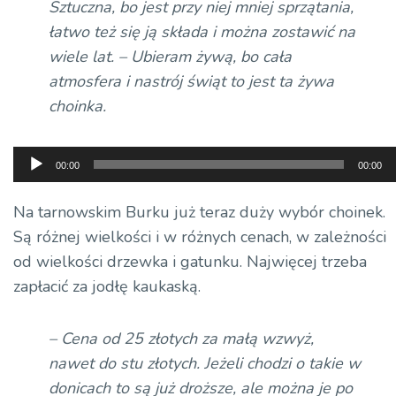
Sztuczna, bo jest przy niej mniej sprzątania,
łatwo też się ją składa i można zostawić na
wiele lat. – Ubieram żywą, bo cała
atmosfera i nastrój świąt to jest ta żywa
choinka.
Odtwarzacz
00:00
00:00
plików
dźwiękowych
Na tarnowskim Burku już teraz duży wybór choinek.
Są różnej wielkości i w różnych cenach, w zależności
od wielkości drzewka i gatunku. Najwięcej trzeba
zapłacić za jodłę kaukaską.
– Cena od 25 złotych za małą wzwyż,
nawet do stu złotych. Jeżeli chodzi o takie w
donicach to są już droższe, ale można je po