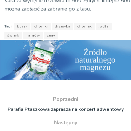
Kara za wycięcie drzewka to 500 złotych, kolejne 500
można zapłacić za zabranie go z lasu.
Tagi:
burek
choinki
drzewka
choinek
jodła
świerk
Tarnów
ceny
Poprzedni
Parafia Ptaszkowa zaprasza na koncert adwentowy
Następny