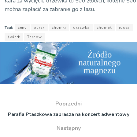
Kara za wycięcie drzewka to 500 złotych, kolejne 500
można zapłacić za zabranie go z lasu.
Tagi:
ceny
burek
choinki
drzewka
choinek
jodła
świerk
Tarnów
Poprzedni
Parafia Ptaszkowa zaprasza na koncert adwentowy
Następny