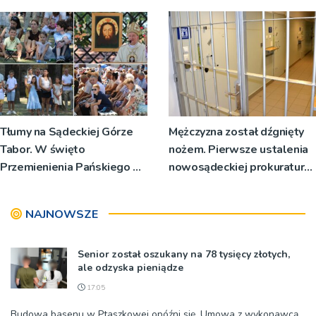
Tłumy na Sądeckiej Górze
Mężczyzna został dźgnięty
Tabor. W święto
nożem. Pierwsze ustalenia
Przemienienia Pańskiego bp
nowosądeckiej prokuratury
Jeż przypominał o znaczeniu
w tej sprawie
Sakramentów [ZDJĘCIA]
NAJNOWSZE
Senior został oszukany na 78 tysięcy złotych,
ale odzyska pieniądze
17:05
Budowa basenu w Ptaszkowej opóźni się. Umowa z wykonawcą