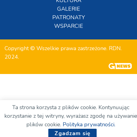
KULTURA
GALERIE
PATRONATY
WSPARCIE
Copyright © Wszelkie prawa zastrzeżone. RDN.
2024.
Ta strona korzysta z plików cookie. Kontynuując
korzystanie z tej witryny, wyrażasz zgodę na używani
plików cookie.
Polityka prywatności.
Zgadzam się