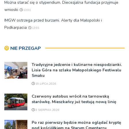
Można starać się o stypendium. Diecezjalna fundacja przyjmuje
wnioski
13:01
IMGW ostrzega przed burzami. Alerty dla Małopolski i
Podkarpacia
13:01
NIE PRZEGAP
Tradycyjne jedzenie i kulinarne niespodzianki.
Lisia Góra na szlaku Małopolskiego Festiwalu
Smaku
19 LIPCA 2026
Czerwony autobus wrócił na tarnowską
starówkę. Mieszkańcy już testują nową linię
3 SIERPNIA 2026
Po raz pierwszy będzie można oglądać kryptę
pod kościółkiem na Starym Cmentarzu