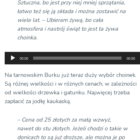
Sztuczna, bo jest przy niej mniej sprzątania,
łatwo też się ją składa i można zostawić na
wiele lat. – Ubieram żywą, bo cała
atmosfera i nastrój świąt to jest ta żywa
choinka.
Odtwarzacz
00:00
00:00
plików
dźwiękowych
Na tarnowskim Burku już teraz duży wybór choinek.
Są różnej wielkości i w różnych cenach, w zależności
od wielkości drzewka i gatunku. Najwięcej trzeba
zapłacić za jodłę kaukaską.
– Cena od 25 złotych za małą wzwyż,
nawet do stu złotych. Jeżeli chodzi o takie w
donicach to są już droższe, ale można je po