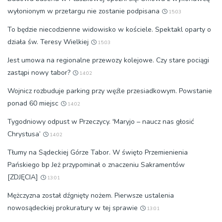
wyłonionym w przetargu nie zostanie podpisana
15:03
To będzie niecodzienne widowisko w kościele. Spektakl oparty o
działa św. Teresy Wielkiej
15:03
Jest umowa na regionalne przewozy kolejowe. Czy stare pociągi
zastąpi nowy tabor?
14:02
Wojnicz rozbuduje parking przy węźle przesiadkowym. Powstanie
ponad 60 miejsc
14:02
Tygodniowy odpust w Przeczycy. 'Maryjo – naucz nas głosić
Chrystusa’
14:02
Tłumy na Sądeckiej Górze Tabor. W święto Przemienienia
Pańskiego bp Jeż przypominał o znaczeniu Sakramentów
[ZDJĘCIA]
13:01
Mężczyzna został dźgnięty nożem. Pierwsze ustalenia
nowosądeckiej prokuratury w tej sprawie
13:01