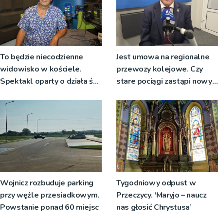
To będzie niecodzienne
Jest umowa na regionalne
widowisko w kościele.
przewozy kolejowe. Czy
Spektakl oparty o działa św.
stare pociągi zastąpi nowy
Teresy Wielkiej
tabor?
Wojnicz rozbuduje parking
Tygodniowy odpust w
przy węźle przesiadkowym.
Przeczycy. 'Maryjo – naucz
Powstanie ponad 60 miejsc
nas głosić Chrystusa’