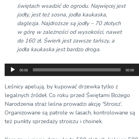
świętach wsadzić do ogrodu. Najwięcej jest
jodły, jest też sosna, jodła kaukaska,
daglezja. Najdroższe są jodły – 70 złotych
w górę w zależności od wysokości, nawet
do 160 zł. Świerk jest zawsze tańszy, a
jodła kaukaska jest bardzo droga.
Odtwarzacz
00:00
00:00
plików
dźwiękowych
Leśnicy apelują, by kupować drzewka tylko z
legalnych źródeł. Co roku przed Świętami Bożego
Narodzenia straż leśna prowadzi akcję 'Stroisz’.
Organizowane są patrole w lasach, kontrolowane są
też punkty sprzedaży stroiszu i choinek.